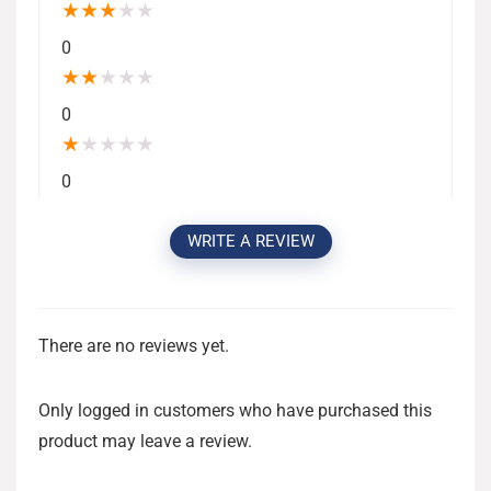
★
★
★
★
★
0
★
★
★
★
★
0
★
★
★
★
★
0
WRITE A REVIEW
There are no reviews yet.
Only logged in customers who have purchased this
product may leave a review.