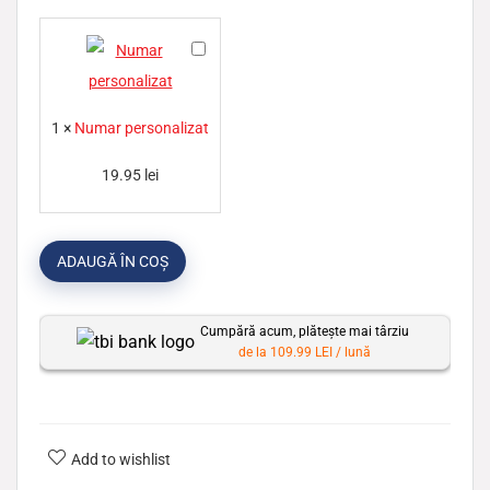
N
u
m
1
×
Numar personalizat
a
r
19.95
lei
p
e
ADAUGĂ ÎN COȘ
r
s
o
Cumpără acum, plătește mai târziu
de la 109.99 LEI / lună
n
a
l
i
Add to wishlist
z