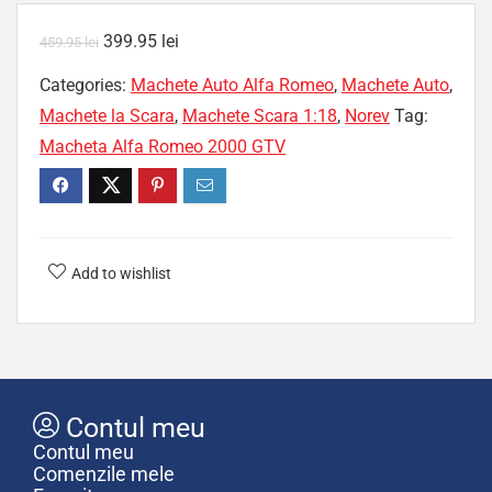
399.95
lei
459.95
lei
Categories:
Machete Auto Alfa Romeo
,
Machete Auto
,
Machete la Scara
,
Machete Scara 1:18
,
Norev
Tag:
Macheta Alfa Romeo 2000 GTV
Add to wishlist
Contul meu
Contul meu
Comenzile mele