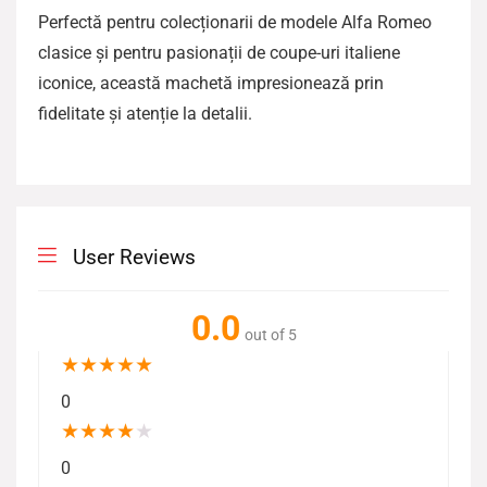
Perfectă pentru colecționarii de modele Alfa Romeo
clasice și pentru pasionații de coupe-uri italiene
iconice, această machetă impresionează prin
fidelitate și atenție la detalii.
User Reviews
0.0
out of 5
★
★
★
★
★
0
★
★
★
★
★
0