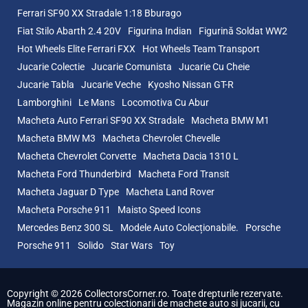
Ferrari SF90 XX Stradale 1:18 Bburago
Fiat Stilo Abarth 2.4 20V
Figurina Indian
Figurină Soldat WW2
Hot Wheels Elite Ferrari FXX
Hot Wheels Team Transport
Jucarie Colectie
Jucarie Comunista
Jucarie Cu Cheie
Jucarie Tabla
Jucarie Veche
Kyosho Nissan GT-R
Lamborghini
Le Mans
Locomotiva Cu Abur
Macheta Auto Ferrari SF90 XX Stradale
Macheta BMW M1
Macheta BMW M3
Macheta Chevrolet Chevelle
Macheta Chevrolet Corvette
Macheta Dacia 1310 L
Macheta Ford Thunderbird
Macheta Ford Transit
Macheta Jaguar D Type
Macheta Land Rover
Macheta Porsche 911
Maisto Speed Icons
Mercedes Benz 300 SL
Modele Auto Colecționabile.
Porsche
Porsche 911
Solido
Star Wars
Toy
Copyright © 2026 CollectorsCorner.ro. Toate drepturile rezervate.
Magazin online pentru colectionarii de machete auto si jucarii, cu