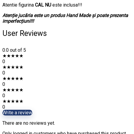
Atentie figurina
CAL
NU
este inclusa!!!
Atenție jucăria este un produs Hand Made și poate prezenta
imperfecțiuni!!!
User Reviews
0.0
out of 5
★
★
★
★
★
0
★
★
★
★
★
0
★
★
★
★
★
0
★
★
★
★
★
0
★
★
★
★
★
0
Write a review
There are no reviews yet.
Only logged in customers who have purchased this product