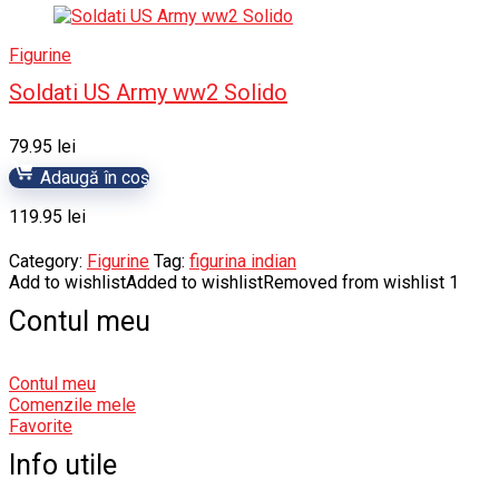
Figurine
Soldati US Army ww2 Solido
79.95
lei
Adaugă în coș
119.95
lei
Category:
Figurine
Tag:
figurina indian
Add to wishlist
Added to wishlist
Removed from wishlist
1
Contul meu
Contul meu
Comenzile mele
Favorite
Info utile