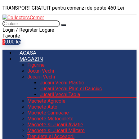
TRANSPORT GRATUIT pentru comenzi de peste 460 Lei
Login / Register
Logare
Favorite
0
0.00
lei
ACASA
MAGAZIN
Figurine
Jocuri Vechi
Jucarii Vechi
Jucarii Vechi Plastic
Jucarii Vechi Plus si Cauciuc
Jucarii Vechi Tabla
Machete Agricole
Machete Auto
Machete Camioane
Machete Motociclete
Machete si Jucarii Aviatie
Machete si Jucarii Militare
Trenulete si Accesorii