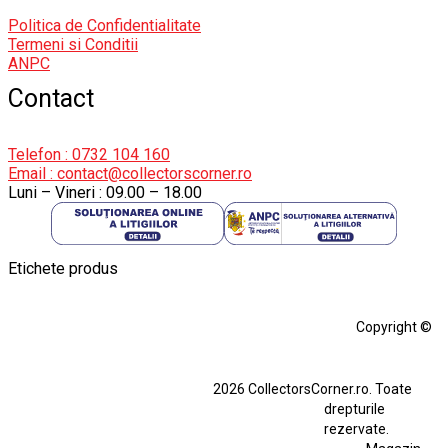
Politica de Confidentialitate
Termeni si Conditii
ANPC
Contact
Telefon : 0732 104 160
Email : contact@collectorscorner.ro
Luni – Vineri : 09.00 – 18.00
Etichete produs
Alfa Romeo Giulia
Aro
Aro 10
Audi Gt Rs
BMW
Bmw M3
Copyright ©
BMW M3 E30
BMW M3 E46
BMW M3 Performance Parts
Dacia
2026 CollectorsCorner.ro. Toate
Ferrari SF90 XX Stradale
drepturile
Ferrari SF90 XX Stradale 1:18 Bburago
rezervate.