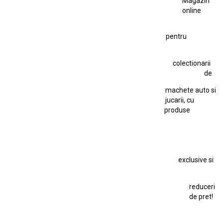
Magazin
Fiat Stilo Abarth 2.4 20V
Figurina Indian
online
Figurină Soldat WW2
Hot Wheels Elite Ferrari FXX
pentru
Hot Wheels Team Transport
Jucarie Colectie
Jucarie Comunista
colectionarii
Jucarie Cu Cheie
Jucarie Tabla
Jucarie Veche
de
Kyosho Nissan GT-R
Lamborghini
Le Mans
Locomotiva Cu Abur
machete auto si
Macheta Auto Ferrari SF90 XX Stradale
jucarii, cu
produse
Macheta BMW M1
Macheta BMW M3
Macheta Chevrolet Chevelle
Macheta Chevrolet Corvette
Macheta Dacia 1310 L
Macheta Ford Thunderbird
exclusive si
Macheta Ford Transit
Macheta Jaguar D Type
Macheta Land Rover
Macheta Porsche 911
Maisto Speed Icons
reduceri
Mercedes Benz 300 SL
de pret!
Modele Auto Colecționabile.
Porsche 911
Star Wars
Toy