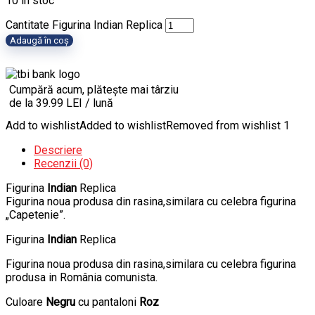
10 în stoc
Cantitate Figurina Indian Replica
Adaugă în coș
Cumpără acum, plătește mai târziu
de la 39.99 LEI / lună
Add to wishlist
Added to wishlist
Removed from wishlist
1
Descriere
Recenzii (0)
Figurina
Indian
Replica
Figurina noua produsa din rasina,similara cu celebra figurina
„Capetenie”.
Figurina
Indian
Replica
Figurina noua produsa din rasina,similara cu celebra figurina
produsa in România comunista.
Culoare
Negru
cu pantaloni
Roz