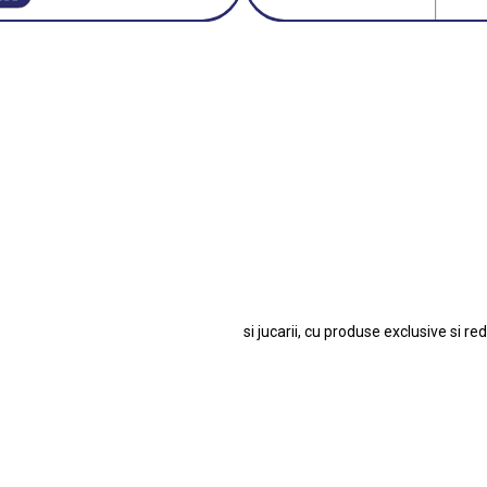
3 E30
BMW M3 E46
BMW M3 Performance Parts
Da
 1:18 Bburago
Fiat Stilo Abarth 2.4 20V
Figurina Ind
Hot Wh
san GT-R
Lamborghini
Le Mans
Locomotiva Cu Abur
Macheta Auto Fer
let Corvette
Macheta Dacia 1310 L
Macheta Ford Thund
o Colecționabile.
Porsche
Porsche 911
Soli
si jucarii, cu produse exclusive si re