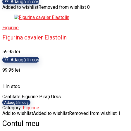
Adaugă în coș
Added to wishlist
Removed from wishlist
0
Figurine
Figurina cavaler Elastolin
59.95
lei
Adaugă în coș
99.95
lei
1 în stoc
Cantitate Figurine Pirați Urss
Adaugă în coș
Category:
Figurine
Add to wishlist
Added to wishlist
Removed from wishlist
1
Contul meu