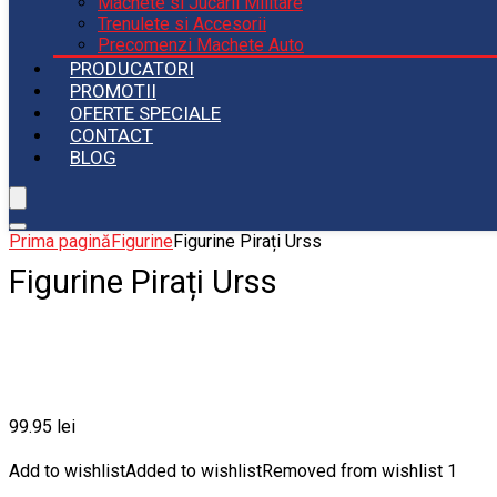
Machete si Jucarii Militare
Trenulete si Accesorii
Precomenzi Machete Auto
PRODUCATORI
PROMOTII
OFERTE SPECIALE
CONTACT
BLOG
Prima pagină
Figurine
Figurine Pirați Urss
Figurine Pirați Urss
99.95
lei
Add to wishlist
Added to wishlist
Removed from wishlist
1