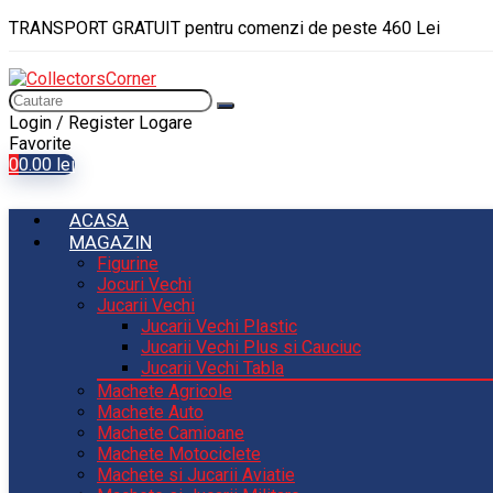
TRANSPORT GRATUIT pentru comenzi de peste 460 Lei
Login / Register
Logare
Favorite
0
0.00
lei
ACASA
MAGAZIN
Figurine
Jocuri Vechi
Jucarii Vechi
Jucarii Vechi Plastic
Jucarii Vechi Plus si Cauciuc
Jucarii Vechi Tabla
Machete Agricole
Machete Auto
Machete Camioane
Machete Motociclete
Machete si Jucarii Aviatie