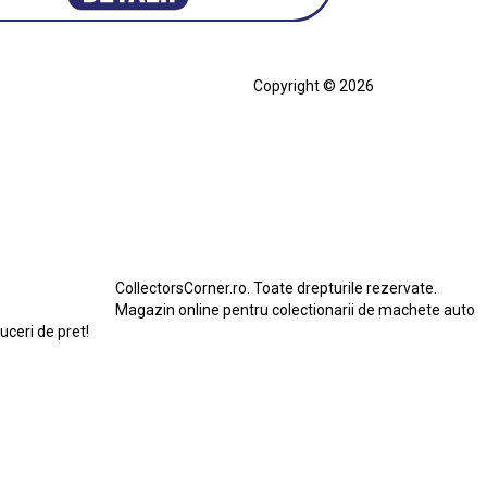
Copyright © 2026
cia
Ferrari SF90 XX Stradale
ian
Figurină Soldat WW2
Hot Wheels Elite Ferrari FXX
eels Team Transport
Jucarie Colectie
Jucarie Comunista
rari SF90 XX Stradale
Macheta BMW M1
erbird
Macheta Ford Transit
Macheta Jaguar D Type
Macheta Land Rover
Macheta Porsche 911
CollectorsCorner.ro. Toate drepturile rezervate.
do
Star Wars
Toy
Magazin online pentru colectionarii de machete auto
duceri de pret!