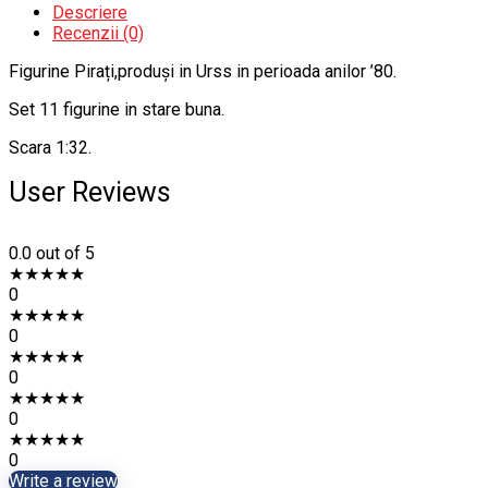
Descriere
Recenzii (0)
Figurine Pirați,produși in Urss in perioada anilor ’80.
Set 11 figurine in stare buna.
Scara 1:32.
User Reviews
0.0
out of 5
★
★
★
★
★
0
★
★
★
★
★
0
★
★
★
★
★
0
★
★
★
★
★
0
★
★
★
★
★
0
Write a review