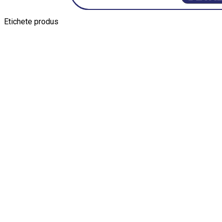
Etichete produs
Alfa Romeo Giulia
Aro
Aro 10
Audi Gt Rs
BMW
Bmw M3
BMW M
Ferrari SF90 XX Stradale
Jucarie Cu Cheie
Jucarie Tabla
Jucarie Veche
Kyosho Nis
Macheta BMW M3
Macheta Chevrolet Chevelle
Macheta Chevro
Maisto Speed Icons
Mercedes Benz 300 SL
Modele Aut