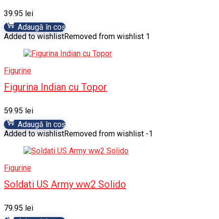
39.95
lei
Adaugă în coș
Added to wishlist
Removed from wishlist
1
Figurine
Figurina Indian cu Topor
59.95
lei
Adaugă în coș
Added to wishlist
Removed from wishlist
-1
Figurine
Soldati US Army ww2 Solido
79.95
lei