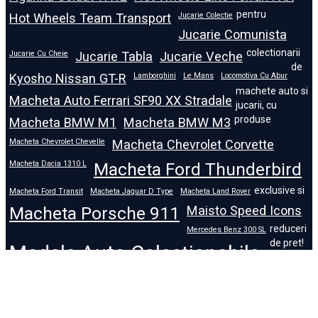
pentru
Hot Wheels Team Transport
Jucarie Colectie
Jucarie Comunista
colectionarii
Jucarie Cu Cheie
Jucarie Tabla
Jucarie Veche
de
Kyosho Nissan GT-R
Lamborghini
Le Mans
Locomotiva Cu Abur
machete auto si
Macheta Auto Ferrari SF90 XX Stradale
jucarii, cu
produse
Macheta BMW M1
Macheta BMW M3
Macheta Chevrolet Chevelle
Macheta Chevrolet Corvette
Macheta Dacia 1310 L
Macheta Ford Thunderbird
exclusive si
Macheta Ford Transit
Macheta Jaguar D Type
Macheta Land Rover
Macheta Porsche 911
Maisto Speed Icons
reduceri
Mercedes Benz 300 SL
de pret!
Modele Auto Colecționabile.
Porsche
Porsche 911
Solido
Star Wars
Toy