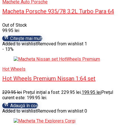
Machete Auto Porsche
Macheta Porsche 935/78 3.2L Turbo Para 64
Out of Stock
99.95
lei
Citește mai mult
Added to wishlist
Removed from wishlist
1
- 13%
Hot Wheels
Hot Wheels Premium Nissan 1:64 set
229.95
lei
Prețul inițial a fost: 229.95 lei.
199.95
lei
Prețul
curent este: 199.95 lei.
Adaugă în coș
Added to wishlist
Removed from wishlist
0