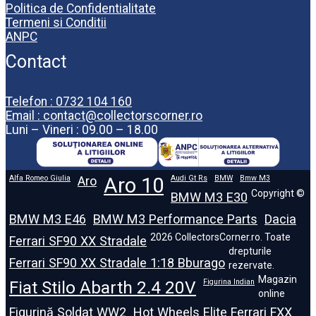
Politica de Confidentialitate
Termeni si Conditii
ANPC
Contact
Telefon : 0732 104 160
Email : contact@collectorscorner.ro
Luni – Vineri : 09.00 – 18.00
Alfa Romeo Giulia
Aro
Aro 10
Audi Gt Rs
BMW
Bmw M3
Copyright ©
BMW M3 E30
BMW M3 E46
BMW M3 Performance Parts
Dacia
2026 CollectorsCorner.ro. Toate
Ferrari SF90 XX Stradale
drepturile
Ferrari SF90 XX Stradale 1:18 Bburago
rezervate.
Magazin
Fiat Stilo Abarth 2.4 20V
Figurina Indian
online
Figurină Soldat WW2
Hot Wheels Elite Ferrari FXX