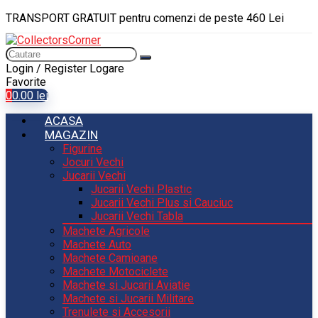
TRANSPORT GRATUIT pentru comenzi de peste 460 Lei
Login / Register
Logare
Favorite
0
0.00
lei
ACASA
MAGAZIN
Figurine
Jocuri Vechi
Jucarii Vechi
Jucarii Vechi Plastic
Jucarii Vechi Plus si Cauciuc
Jucarii Vechi Tabla
Machete Agricole
Machete Auto
Machete Camioane
Machete Motociclete
Machete si Jucarii Aviatie
Machete si Jucarii Militare
Trenulete si Accesorii