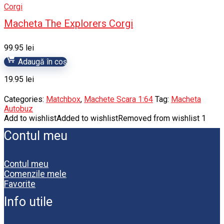
Corgi
Macheta The Explorers Corgi
99.95
lei
Adaugă în coș
19.95
lei
Categories:
Matchbox
,
Machete Scara 1:64
Tag:
Macheta
Autobuz
Add to wishlist
Added to wishlist
Removed from wishlist
1
Contul meu
Contul meu
Comenzile mele
Favorite
Info utile