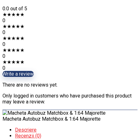
0.0
out of 5
★
★
★
★
★
0
★
★
★
★
★
0
★
★
★
★
★
0
★
★
★
★
★
0
★
★
★
★
★
0
Write a review
There are no reviews yet.
Only logged in customers who have purchased this product
may leave a review.
Macheta Autobuz Matchbox & 1:64 Majorette
Descriere
Recenzii (0)