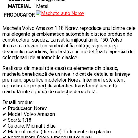
MATERIAL
Metal
PRODUCATOR
Macheta Volvo Amazon 1:18 Norev, reproduce unul dintre cele
mai elegante și emblematice automobile clasice produse de
constructorul suedez. Lansat la mijlocul anilor ’50, Volvo
Amazon a devenit un simbol al fiabilității, siguranței și
designului scandinav, fiind astăzi un model foarte apreciat de
colecționarii de automobile clasice.
Realizată din metal (die-cast) cu elemente din plastic,
macheta beneficiază de un nivel ridicat de detaliu și finisaje
premium, specifice modelelor Norev. Interiorul este atent
reprodus, iar proporțiile autentice transformă această
machetă într-o piesă de colecție deosebită.
Detalii produs:
✔ Producător: Norev
✔ Model: Volvo Amazon
✔ Scară: 1:18
✔ Culoare: Midnight Blue
✔ Material: metal (die-cast) + elemente din plastic
✔ Reproducere fidelă a modelului original