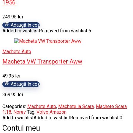
1956.
249.95
lei
Adaugă în coș
Added to wishlist
Removed from wishlist
6
Machete Auto
Macheta VW Transporter Aww
49.95
lei
Adaugă în coș
369.95
lei
Categories:
Machete Auto
,
Machete la Scara
,
Machete Scara
1:18
,
Norev
Tag:
Volvo Amazon
Add to wishlist
Added to wishlist
Removed from wishlist
0
Contul meu