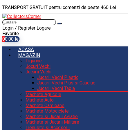
TRANSPORT GRATUIT pentru comenzi de peste 460 Lei
Login / Register
Logare
Favorite
0
0.00
lei
ACASA
MAGAZIN
Figurine
Jocuri Vechi
Jucarii Vechi
Jucarii Vechi Plastic
Jucarii Vechi Plus si Cauciuc
Jucarii Vechi Tabla
Machete Agricole
Machete Auto
Machete Camioane
Machete Motociclete
Machete si Jucarii Aviatie
Machete si Jucarii Militare
Trenulete si Accesorii