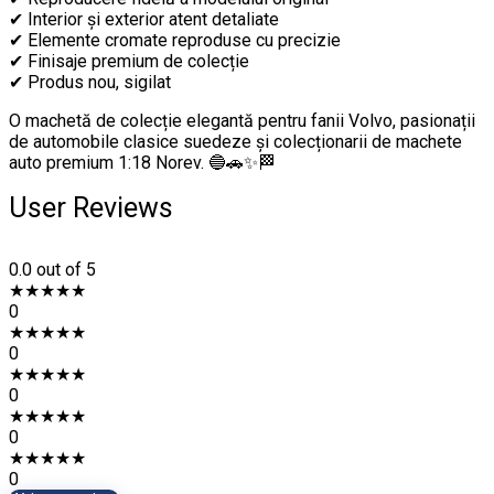
✔ Interior și exterior atent detaliate
✔ Elemente cromate reproduse cu precizie
✔ Finisaje premium de colecție
✔ Produs nou, sigilat
O machetă de colecție elegantă pentru fanii Volvo, pasionații
de automobile clasice suedeze și colecționarii de machete
auto premium 1:18 Norev. 🔵🚗✨🏁
User Reviews
0.0
out of 5
★
★
★
★
★
0
★
★
★
★
★
0
★
★
★
★
★
0
★
★
★
★
★
0
★
★
★
★
★
0