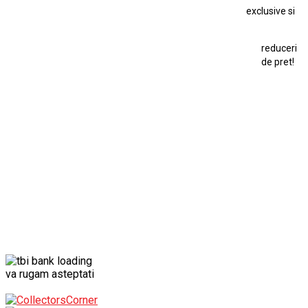
exclusive si
Macheta Ford Transit
Macheta Jaguar D Type
Macheta Land Rover
Macheta Porsche 911
Maisto Speed Icons
reduceri
Mercedes Benz 300 SL
de pret!
Modele Auto Colecționabile.
Porsche
Porsche 911
Solido
Star Wars
Toy
va rugam asteptati