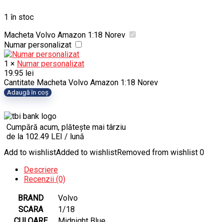
1 în stoc
Macheta Volvo Amazon 1:18 Norev
Numar personalizat
1
×
Numar personalizat
19.95
lei
Cantitate Macheta Volvo Amazon 1:18 Norev
Adaugă în coș
Cumpără acum, plătește mai târziu
de la 102.49 LEI / lună
Add to wishlist
Added to wishlist
Removed from wishlist
0
Descriere
Recenzii (0)
BRAND
Volvo
SCARA
1/18
CULOARE
Midnight Blue