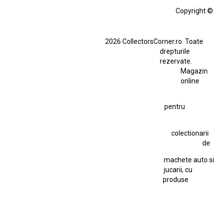
Alfa Romeo Giulia
Aro
Aro 10
Audi Gt Rs
BMW
Bmw M3
Copyright ©
BMW M3 E30
BMW M3 E46
BMW M3 Performance Parts
Dacia
2026 CollectorsCorner.ro. Toate
Ferrari SF90 XX Stradale
drepturile
Ferrari SF90 XX Stradale 1:18 Bburago
rezervate.
Magazin
Fiat Stilo Abarth 2.4 20V
Figurina Indian
online
Figurină Soldat WW2
Hot Wheels Elite Ferrari FXX
pentru
Hot Wheels Team Transport
Jucarie Colectie
Jucarie Comunista
colectionarii
Jucarie Cu Cheie
Jucarie Tabla
Jucarie Veche
de
Kyosho Nissan GT-R
Lamborghini
Le Mans
Locomotiva Cu Abur
machete auto si
Macheta Auto Ferrari SF90 XX Stradale
jucarii, cu
produse
Macheta BMW M1
Macheta BMW M3
Macheta Chevrolet Chevelle
Macheta Chevrolet Corvette
Macheta Dacia 1310 L
Macheta Ford Thunderbird