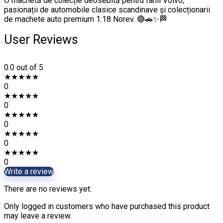
O machetă de colecție deosebită pentru fanii Volvo,
pasionații de automobile clasice scandinave și colecționarii
de machete auto premium 1:18 Norev. 🔴🚗✨🏁
User Reviews
0.0
out of 5
★
★
★
★
★
0
★
★
★
★
★
0
★
★
★
★
★
0
★
★
★
★
★
0
★
★
★
★
★
0
Write a review
There are no reviews yet.
Only logged in customers who have purchased this product
may leave a review.