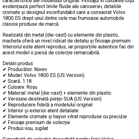
caracteristice ale modelului original. Finisajul în culoarea roșu
evidențiază perfect liniile fluide ale caroseriei, detaliile
cromate și designul inconfundabil care a consacrat Volvo
1800 ES drept unul dintre cele mai frumoase automobile
clasice produse de marcă.
Realizată din metal (die-cast) cu elemente din plastic,
macheta oferă un nivel ridicat de detaliu și finisaje premium.
Interiorul este atent reprodus, iar proporțiile autentice fac din
acest model o piesă de colecție remarcabilă.
Detalii produs:
✔ Producător: Norev
✔ Model: Volvo 1800 ES (US Version)
✔ Scară: 1:18
✔ Culoare: Roșu
✔ Material: metal (die-cast) + elemente din plastic
✔ Versiune destinată pieței SUA (US Version)
✔ Reproducere fidelă a modelului original
✔ Interior și exterior atent detaliate
✔ Elemente cromate și hayon vitrat reproduse cu precizie
✔ Finisaje premium de colecție
✔ Produs nou, sigilat