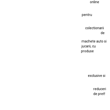
online
Figurină Soldat WW2
Hot Wheels Elite Ferrari FXX
pentru
Hot Wheels Team Transport
Jucarie Colectie
Jucarie Comunista
colectionarii
Jucarie Cu Cheie
Jucarie Tabla
Jucarie Veche
de
Kyosho Nissan GT-R
Lamborghini
Le Mans
Locomotiva Cu Abur
machete auto si
Macheta Auto Ferrari SF90 XX Stradale
jucarii, cu
produse
Macheta BMW M1
Macheta BMW M3
Macheta Chevrolet Chevelle
Macheta Chevrolet Corvette
Macheta Dacia 1310 L
Macheta Ford Thunderbird
exclusive si
Macheta Ford Transit
Macheta Jaguar D Type
Macheta Land Rover
Macheta Porsche 911
Maisto Speed Icons
reduceri
Mercedes Benz 300 SL
de pret!
Modele Auto Colecționabile.
Porsche
Porsche 911
Solido
Star Wars
Toy