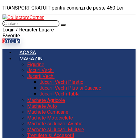
TRANSPORT GRATUIT pentru comenzi de peste 460 Lei
Login / Register
Logare
Favorite
0
0.00
lei
ACASA
MAGAZIN
Figurine
Jocuri Vechi
Jucarii Vechi
Jucarii Vechi Plastic
Jucarii Vechi Plus si Cauciuc
Jucarii Vechi Tabla
Machete Agricole
Machete Auto
Machete Camioane
Machete Motociclete
Machete si Jucarii Aviatie
Machete si Jucarii Militare
Trenulete si Accesorii