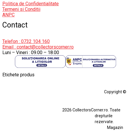
Politica de Confidentialitate
Termeni si Conditii
ANPC
Contact
Telefon : 0732 104 160
Email : contact@collectorscorner.ro
Luni – Vineri : 09.00 – 18.00
Etichete produs
Alfa Romeo Giulia
Aro
Aro 10
Audi Gt Rs
BMW
Bmw M3
Copyright ©
BMW M3 E30
BMW M3 E46
BMW M3 Performance Parts
Dacia
2026 CollectorsCorner.ro. Toate
Ferrari SF90 XX Stradale
drepturile
Ferrari SF90 XX Stradale 1:18 Bburago
rezervate.
Magazin
Fiat Stilo Abarth 2.4 20V
Figurina Indian