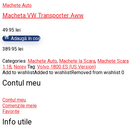
Machete Auto
Macheta VW Transporter Aww
49.95
lei
Adaugă în coș
389.95
lei
Categories:
Machete Auto
,
Machete la Scara
,
Machete Scara
1:18
,
Norev
Tag:
Volvo 1800 ES (US Version)
Add to wishlist
Added to wishlist
Removed from wishlist
0
Contul meu
Contul meu
Comenzile mele
Favorite
Info utile