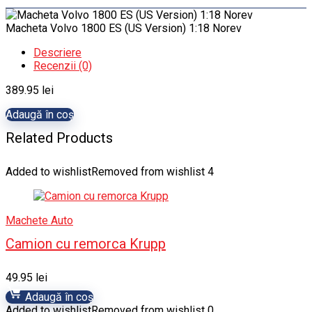
Macheta Volvo 1800 ES (US Version) 1:18 Norev
Descriere
Recenzii (0)
389.95
lei
Adaugă în coș
Related Products
Added to wishlist
Removed from wishlist
4
Machete Auto
Camion cu remorca Krupp
49.95
lei
Adaugă în coș
Added to wishlist
Removed from wishlist
0