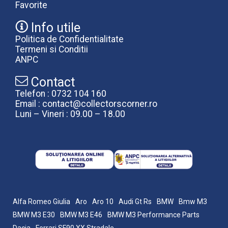
Favorite
Info utile
Politica de Confidentialitate
Termeni si Conditii
ANPC
Contact
Telefon : 0732 104 160
Email : contact@collectorscorner.ro
Luni – Vineri : 09.00 – 18.00
Alfa Romeo Giulia
Aro
Aro 10
Audi Gt Rs
BMW
Bmw M3
BMW M3 E30
BMW M3 E46
BMW M3 Performance Parts
Dacia
Ferrari SF90 XX Stradale