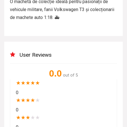
O machetă de colecție ideală pentru pasionații de
vehicule militare, fanii Volkswagen T3 și colecționarii
de machete auto 1:18. 🚑
User Reviews
0.0
out of 5
★
★
★
★
★
0
★
★
★
★
★
0
★
★
★
★
★