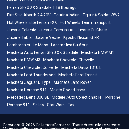
Ferrari SF90 XX Stradale 1:18 Bburago
Fiat Stilo Abarth 2.4 20V
Figurina Indian
Figurină Soldat WW2
Hot Wheels Elite Ferrari FXX
Hot Wheels Team Transport
Jucarie Colectie
Jucarie Comunista
Jucarie Cu Cheie
Jucarie Tabla
Jucarie Veche
Kyosho Nissan GT-R
Lamborghini
Le Mans
Locomotiva Cu Abur
Macheta Auto Ferrari SF90 XX Stradale
Macheta BMW M1
Macheta BMW M3
Macheta Chevrolet Chevelle
Macheta Chevrolet Corvette
Macheta Dacia 1310 L
Macheta Ford Thunderbird
Macheta Ford Transit
Macheta Jaguar D Type
Macheta Land Rover
Macheta Porsche 911
Maisto Speed Icons
Mercedes Benz 300 SL
Modele Auto Colecționabile.
Porsche
Porsche 911
Solido
Star Wars
Toy
Copyright © 2026 CollectorsCorner.ro. Toate drepturile rezervate.
Magazin online pentru colectionarii de machete auto si jucarii, cu