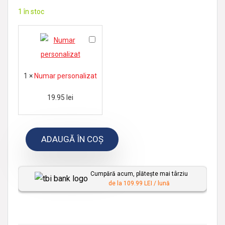
1 în stoc
N
u
m
1
×
Numar personalizat
a
r
19.95
lei
p
e
ADAUGĂ ÎN COȘ
r
s
o
Cumpără acum, plătește mai târziu
n
de la 109.99 LEI / lună
a
l
i