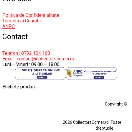
Politica de Confidentialitate
Termeni si Conditii
ANPC
Contact
Telefon : 0732 104 160
Email : contact@collectorscorner.ro
Luni – Vineri : 09.00 – 18.00
Etichete produs
Alfa Romeo Giulia
Aro
Aro 10
Audi Gt Rs
BMW
Bmw M3
Copyright ©
BMW M3 E30
BMW M3 E46
BMW M3 Performance Parts
Dacia
2026 CollectorsCorner.ro. Toate
Ferrari SF90 XX Stradale
drepturile