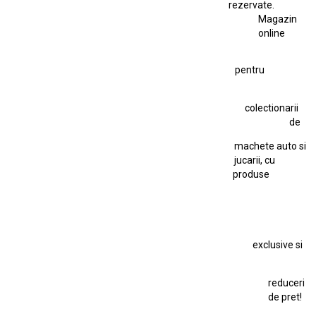
Ferrari SF90 XX Stradale 1:18 Bburago
rezervate.
Magazin
Fiat Stilo Abarth 2.4 20V
Figurina Indian
online
Figurină Soldat WW2
Hot Wheels Elite Ferrari FXX
pentru
Hot Wheels Team Transport
Jucarie Colectie
Jucarie Comunista
colectionarii
Jucarie Cu Cheie
Jucarie Tabla
Jucarie Veche
de
Kyosho Nissan GT-R
Lamborghini
Le Mans
Locomotiva Cu Abur
machete auto si
Macheta Auto Ferrari SF90 XX Stradale
jucarii, cu
produse
Macheta BMW M1
Macheta BMW M3
Macheta Chevrolet Chevelle
Macheta Chevrolet Corvette
Macheta Dacia 1310 L
Macheta Ford Thunderbird
exclusive si
Macheta Ford Transit
Macheta Jaguar D Type
Macheta Land Rover
Macheta Porsche 911
Maisto Speed Icons
reduceri
Mercedes Benz 300 SL
de pret!
Modele Auto Colecționabile.