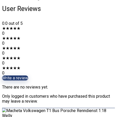
User Reviews
0.0
out of 5
★
★
★
★
★
0
★
★
★
★
★
0
★
★
★
★
★
0
★
★
★
★
★
0
★
★
★
★
★
0
Write a review
There are no reviews yet.
Only logged in customers who have purchased this product
may leave a review.