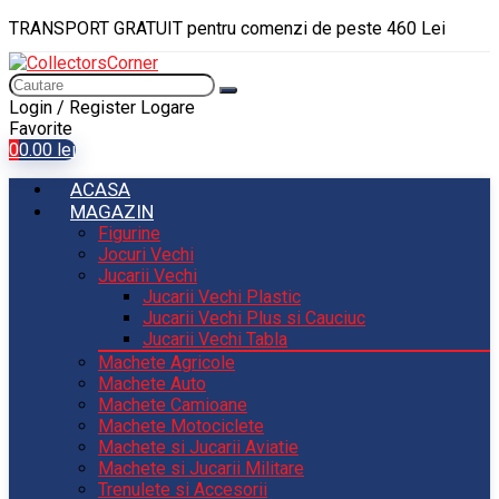
TRANSPORT GRATUIT pentru comenzi de peste 460 Lei
Login / Register
Logare
Favorite
0
0.00
lei
ACASA
MAGAZIN
Figurine
Jocuri Vechi
Jucarii Vechi
Jucarii Vechi Plastic
Jucarii Vechi Plus si Cauciuc
Jucarii Vechi Tabla
Machete Agricole
Machete Auto
Machete Camioane
Machete Motociclete
Machete si Jucarii Aviatie
Machete si Jucarii Militare
Trenulete si Accesorii