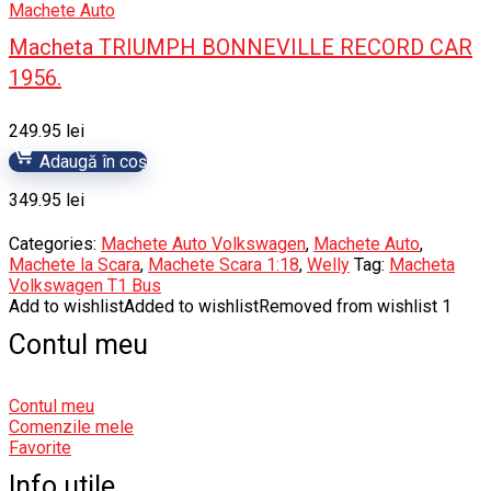
Machete Auto
Macheta TRIUMPH BONNEVILLE RECORD CAR
1956.
249.95
lei
Adaugă în coș
349.95
lei
Categories:
Machete Auto Volkswagen
,
Machete Auto
,
Machete la Scara
,
Machete Scara 1:18
,
Welly
Tag:
Macheta
Volkswagen T1 Bus
Add to wishlist
Added to wishlist
Removed from wishlist
1
Contul meu
Contul meu
Comenzile mele
Favorite
Info utile