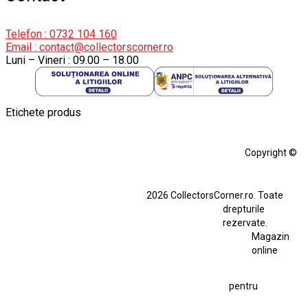
Telefon : 0732 104 160
Email : contact@collectorscorner.ro
Luni – Vineri : 09.00 – 18.00
Etichete produs
Alfa Romeo Giulia
Aro
Aro 10
Audi Gt Rs
BMW
Bmw M3
Copyright ©
BMW M3 E30
BMW M3 E46
BMW M3 Performance Parts
Dacia
2026 CollectorsCorner.ro. Toate
Ferrari SF90 XX Stradale
drepturile
Ferrari SF90 XX Stradale 1:18 Bburago
rezervate.
Magazin
Fiat Stilo Abarth 2.4 20V
Figurina Indian
online
Figurină Soldat WW2
Hot Wheels Elite Ferrari FXX
pentru
Hot Wheels Team Transport
Jucarie Colectie
Jucarie Comunista