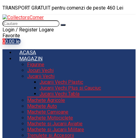
TRANSPORT GRATUIT pentru comenzi de peste 460 Lei
Login / Register
Logare
Favorite
0
0.00
lei
ACASA
MAGAZIN
Figurine
Jocuri Vechi
Jucarii Vechi
Jucarii Vechi Plastic
Jucarii Vechi Plus si Cauciuc
Jucarii Vechi Tabla
Machete Agricole
Machete Auto
Machete Camioane
Machete Motociclete
Machete si Jucarii Aviatie
Machete si Jucarii Militare
Trenulete si Accesorii