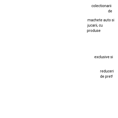
colectionarii
Jucarie Cu Cheie
Jucarie Tabla
Jucarie Veche
de
Kyosho Nissan GT-R
Lamborghini
Le Mans
Locomotiva Cu Abur
machete auto si
Macheta Auto Ferrari SF90 XX Stradale
jucarii, cu
produse
Macheta BMW M1
Macheta BMW M3
Macheta Chevrolet Chevelle
Macheta Chevrolet Corvette
Macheta Dacia 1310 L
Macheta Ford Thunderbird
exclusive si
Macheta Ford Transit
Macheta Jaguar D Type
Macheta Land Rover
Macheta Porsche 911
Maisto Speed Icons
reduceri
Mercedes Benz 300 SL
de pret!
Modele Auto Colecționabile.
Porsche
Porsche 911
Solido
Star Wars
Toy