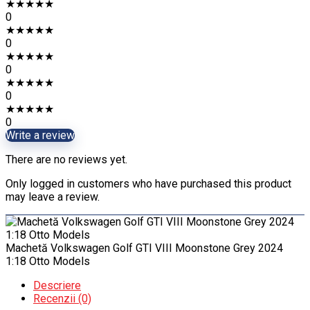
★
★
★
★
★
0
★
★
★
★
★
0
★
★
★
★
★
0
★
★
★
★
★
0
★
★
★
★
★
0
Write a review
There are no reviews yet.
Only logged in customers who have purchased this product
may leave a review.
Machetă Volkswagen Golf GTI VIII Moonstone Grey 2024
1:18 Otto Models
Descriere
Recenzii (0)