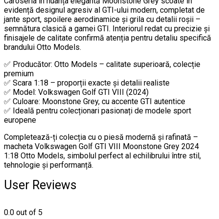
Caroseria în nuanța elegantă Moonstone Grey scoate în
evidență designul agresiv al GTI-ului modern, completat de
jante sport, spoilere aerodinamice și grila cu detalii roșii –
semnătura clasică a gamei GTI. Interiorul redat cu precizie și
finisajele de calitate confirmă atenția pentru detaliu specifică
brandului Otto Models.
✅ Producător: Otto Models – calitate superioară, colecție
premium
✅ Scara 1:18 – proporții exacte și detalii realiste
✅ Model: Volkswagen Golf GTI VIII (2024)
✅ Culoare: Moonstone Grey, cu accente GTI autentice
✅ Ideală pentru colecționari pasionați de modele sport
europene
Completează-ți colecția cu o piesă modernă și rafinată –
macheta Volkswagen Golf GTI VIII Moonstone Grey 2024
1:18 Otto Models, simbolul perfect al echilibrului între stil,
tehnologie și performanță.
User Reviews
0.0
out of 5