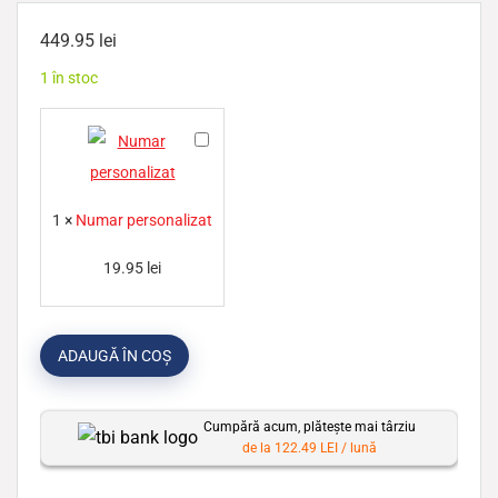
449.95
lei
1 în stoc
N
u
m
1
×
Numar personalizat
a
r
19.95
lei
p
e
ADAUGĂ ÎN COȘ
r
s
o
Cumpără acum, plătește mai târziu
de la 122.49 LEI / lună
n
a