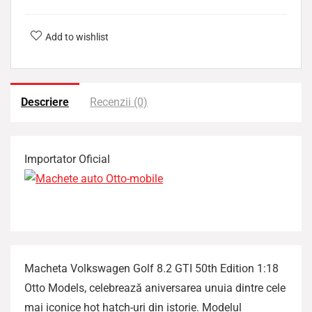
l
i
Add to wishlist
z
a
t
Descriere
Recenzii (0)
Importator Oficial
Macheta Volkswagen Golf 8.2 GTI 50th Edition 1:18
Otto Models, celebrează aniversarea unuia dintre cele
mai iconice hot hatch-uri din istorie. Modelul