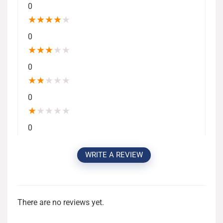
0
★
★
★
★
★
0
★
★
★
★
★
0
★
★
★
★
★
0
★
★
★
★
★
0
WRITE A REVIEW
There are no reviews yet.