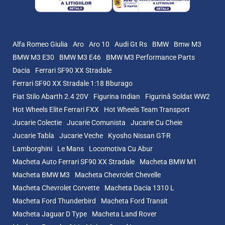
Alfa Romeo Giulia
Aro
Aro 10
Audi Gt Rs
BMW
Bmw M3
BMW M3 E30
BMW M3 E46
BMW M3 Performance Parts
Dacia
Ferrari SF90 XX Stradale
Ferrari SF90 XX Stradale 1:18 Bburago
Fiat Stilo Abarth 2.4 20V
Figurina Indian
Figurină Soldat WW2
Hot Wheels Elite Ferrari FXX
Hot Wheels Team Transport
Jucarie Colectie
Jucarie Comunista
Jucarie Cu Cheie
Jucarie Tabla
Jucarie Veche
Kyosho Nissan GT-R
Lamborghini
Le Mans
Locomotiva Cu Abur
Macheta Auto Ferrari SF90 XX Stradale
Macheta BMW M1
Macheta BMW M3
Macheta Chevrolet Chevelle
Macheta Chevrolet Corvette
Macheta Dacia 1310 L
Macheta Ford Thunderbird
Macheta Ford Transit
Macheta Jaguar D Type
Macheta Land Rover