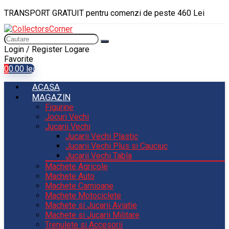
TRANSPORT GRATUIT pentru comenzi de peste 460 Lei
Login / Register
Logare
Favorite
0
0.00
lei
ACASA
MAGAZIN
Figurine
Jocuri Vechi
Jucarii Vechi
Jucarii Vechi Plastic
Jucarii Vechi Plus si Cauciuc
Jucarii Vechi Tabla
Machete Agricole
Machete Auto
Machete Camioane
Machete Motociclete
Machete si Jucarii Aviatie
Machete si Jucarii Militare
Trenulete si Accesorii