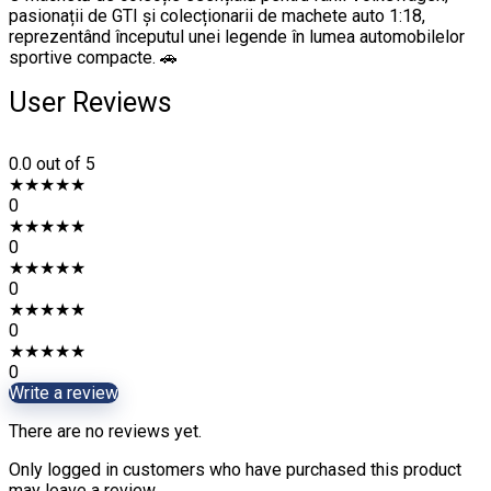
pasionații de GTI și colecționarii de machete auto 1:18,
reprezentând începutul unei legende în lumea automobilelor
sportive compacte. 🚗
User Reviews
0.0
out of 5
★
★
★
★
★
0
★
★
★
★
★
0
★
★
★
★
★
0
★
★
★
★
★
0
★
★
★
★
★
0
Write a review
There are no reviews yet.
Only logged in customers who have purchased this product
may leave a review.