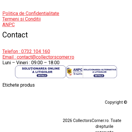
Politica de Confidentialitate
Termeni si Conditii
ANPC
Contact
Telefon : 0732 104 160
Email : contact@collectorscorner.ro
Luni – Vineri : 09.00 – 18.00
Etichete produs
Alfa Romeo Giulia
Aro
Aro 10
Audi Gt Rs
BMW
Bmw M3
Copyright ©
BMW M3 E30
BMW M3 E46
BMW M3 Performance Parts
Dacia
2026 CollectorsCorner.ro. Toate
Ferrari SF90 XX Stradale
drepturile
Ferrari SF90 XX Stradale 1:18 Bburago