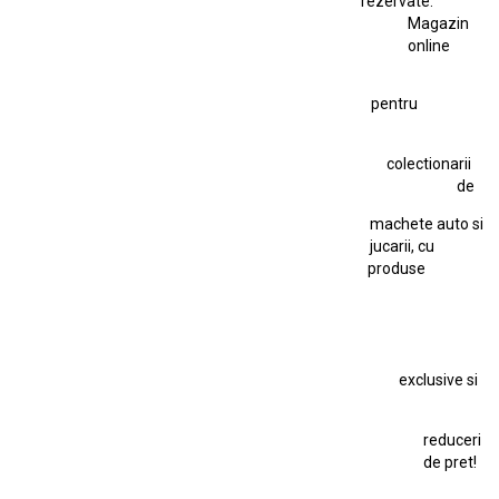
rezervate.
Magazin
Fiat Stilo Abarth 2.4 20V
Figurina Indian
online
Figurină Soldat WW2
Hot Wheels Elite Ferrari FXX
pentru
Hot Wheels Team Transport
Jucarie Colectie
Jucarie Comunista
colectionarii
Jucarie Cu Cheie
Jucarie Tabla
Jucarie Veche
de
Kyosho Nissan GT-R
Lamborghini
Le Mans
Locomotiva Cu Abur
machete auto si
Macheta Auto Ferrari SF90 XX Stradale
jucarii, cu
produse
Macheta BMW M1
Macheta BMW M3
Macheta Chevrolet Chevelle
Macheta Chevrolet Corvette
Macheta Dacia 1310 L
Macheta Ford Thunderbird
exclusive si
Macheta Ford Transit
Macheta Jaguar D Type
Macheta Land Rover
Macheta Porsche 911
Maisto Speed Icons
reduceri
Mercedes Benz 300 SL
de pret!
Modele Auto Colecționabile.