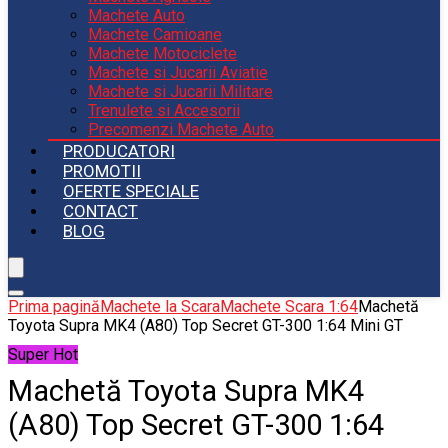
Machete Auto
Machete Camioane
Machete Motociclete
Machete si Jucarii Aviatie
Machete si Jucarii Militare
Trenulete si Accesorii
Precomenzi Machete Auto
PRODUCATORI
PROMOTII
OFERTE SPECIALE
CONTACT
BLOG
Prima pagină
Machete la Scara
Machete Scara 1:64
Machetă
Toyota Supra MK4 (A80) Top Secret GT-300 1:64 Mini GT
Super Hot
Machetă Toyota Supra MK4
(A80) Top Secret GT-300 1:64