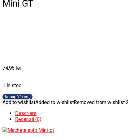
Mini GT
74.95
lei
1 în stoc
Cantitate
Adaugă în coș
Machetă
Add to wishlist
Added to wishlist
Removed from wishlist
2
Toyota
Descriere
Supra
Recenzii (0)
MK4
(A80)
Top
Secret