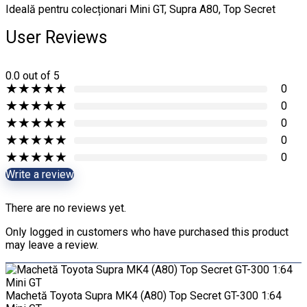
Ideală pentru colecționari Mini GT, Supra A80, Top Secret
User Reviews
0.0
out of 5
★
★
★
★
★
0
★
★
★
★
★
0
★
★
★
★
★
0
★
★
★
★
★
0
★
★
★
★
★
0
Write a review
There are no reviews yet.
Only logged in customers who have purchased this product
may leave a review.
Machetă Toyota Supra MK4 (A80) Top Secret GT-300 1:64