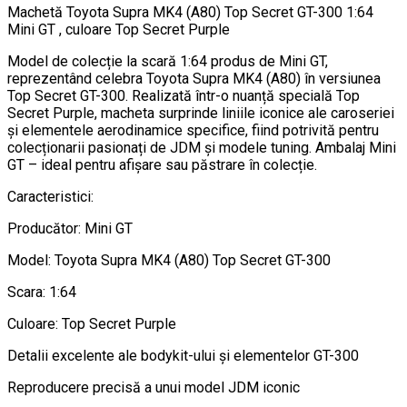
GT-
Machetă Toyota Supra MK4 (A80) Top Secret GT-300 1:64
300
Mini GT , culoare Top Secret Purple
1:64
Model de colecție la scară 1:64 produs de Mini GT,
Mini
reprezentând celebra Toyota Supra MK4 (A80) în versiunea
GT
Top Secret GT-300. Realizată într-o nuanță specială Top
Secret Purple, macheta surprinde liniile iconice ale caroseriei
și elementele aerodinamice specifice, fiind potrivită pentru
colecționarii pasionați de JDM și modele tuning. Ambalaj Mini
GT – ideal pentru afișare sau păstrare în colecție.
Caracteristici:
Producător: Mini GT
Model: Toyota Supra MK4 (A80) Top Secret GT-300
Scara: 1:64
Culoare: Top Secret Purple
Detalii excelente ale bodykit-ului și elementelor GT-300
Reproducere precisă a unui model JDM iconic