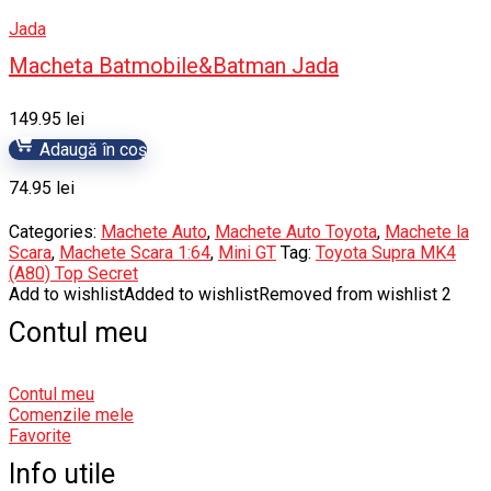
Jada
Macheta Batmobile&Batman Jada
149.95
lei
Adaugă în coș
74.95
lei
Categories:
Machete Auto
,
Machete Auto Toyota
,
Machete la
Scara
,
Machete Scara 1:64
,
Mini GT
Tag:
Toyota Supra MK4
(A80) Top Secret
Add to wishlist
Added to wishlist
Removed from wishlist
2
Contul meu
Contul meu
Comenzile mele
Favorite
Info utile