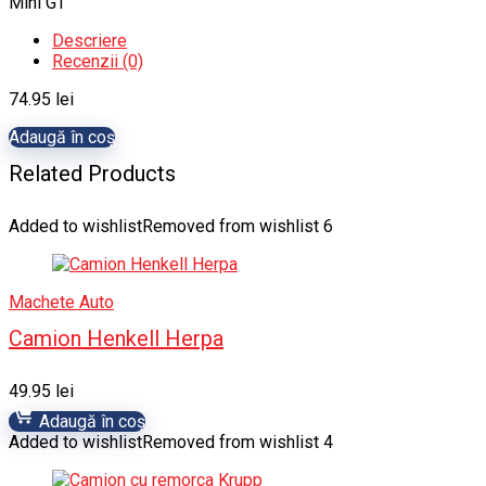
Mini GT
Descriere
Recenzii (0)
74.95
lei
Adaugă în coș
Related Products
Added to wishlist
Removed from wishlist
6
Machete Auto
Camion Henkell Herpa
49.95
lei
Adaugă în coș
Added to wishlist
Removed from wishlist
4