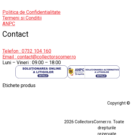
Politica de Confidentialitate
Termeni si Conditii
ANPC
Contact
Telefon : 0732 104 160
Email : contact@collectorscorner.ro
Luni – Vineri : 09.00 – 18.00
Etichete produs
Alfa Romeo Giulia
Aro
Aro 10
Audi Gt Rs
BMW
Bmw M3
Copyright ©
BMW M3 E30
BMW M3 E46
BMW M3 Performance Parts
Dacia
2026 CollectorsCorner.ro. Toate
Ferrari SF90 XX Stradale
drepturile
Ferrari SF90 XX Stradale 1:18 Bburago
rezervate.