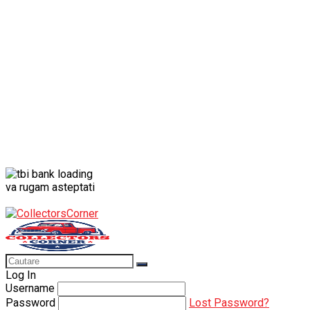
Porsche
Porsche 911
Solido
Star Wars
Toy
va rugam asteptati
Log In
Username
Password
Lost Password?