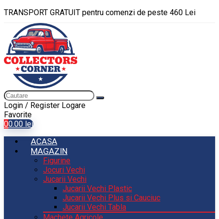
TRANSPORT GRATUIT pentru comenzi de peste 460 Lei
Login / Register
Logare
Favorite
0
0.00
lei
ACASA
MAGAZIN
Figurine
Jocuri Vechi
Jucarii Vechi
Jucarii Vechi Plastic
Jucarii Vechi Plus si Cauciuc
Jucarii Vechi Tabla
Machete Agricole