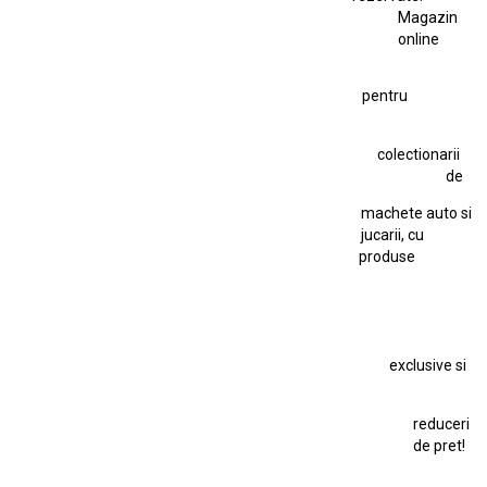
Magazin
Fiat Stilo Abarth 2.4 20V
Figurina Indian
online
Figurină Soldat WW2
Hot Wheels Elite Ferrari FXX
pentru
Hot Wheels Team Transport
Jucarie Colectie
Jucarie Comunista
colectionarii
Jucarie Cu Cheie
Jucarie Tabla
Jucarie Veche
de
Kyosho Nissan GT-R
Lamborghini
Le Mans
Locomotiva Cu Abur
machete auto si
Macheta Auto Ferrari SF90 XX Stradale
jucarii, cu
produse
Macheta BMW M1
Macheta BMW M3
Macheta Chevrolet Chevelle
Macheta Chevrolet Corvette
Macheta Dacia 1310 L
Macheta Ford Thunderbird
exclusive si
Macheta Ford Transit
Macheta Jaguar D Type
Macheta Land Rover
Macheta Porsche 911
Maisto Speed Icons
reduceri
Mercedes Benz 300 SL
de pret!
Modele Auto Colecționabile.