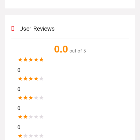
User Reviews
0.0
out of 5
★
★
★
★
★
0
★
★
★
★
★
0
★
★
★
★
★
0
★
★
★
★
★
0
★
★
★
★
★