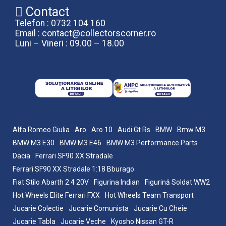
Contact
Telefon : 0732 104 160
Email : contact@collectorscorner.ro
Luni – Vineri : 09.00 – 18.00
Alfa Romeo Giulia
Aro
Aro 10
Audi Gt Rs
BMW
Bmw M3
BMW M3 E30
BMW M3 E46
BMW M3 Performance Parts
Dacia
Ferrari SF90 XX Stradale
Ferrari SF90 XX Stradale 1:18 Bburago
Fiat Stilo Abarth 2.4 20V
Figurina Indian
Figurină Soldat WW2
Hot Wheels Elite Ferrari FXX
Hot Wheels Team Transport
Jucarie Colectie
Jucarie Comunista
Jucarie Cu Cheie
Jucarie Tabla
Jucarie Veche
Kyosho Nissan GT-R