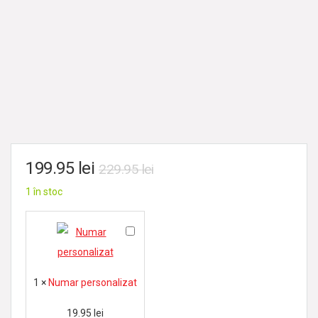
199.95
lei
229.95
lei
1 în stoc
N
u
m
1
×
Numar personalizat
a
r
19.95
lei