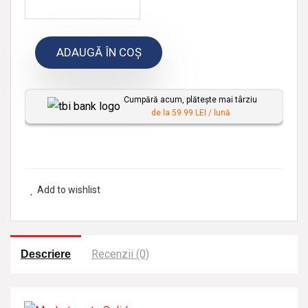
p
e
ADAUGĂ ÎN COȘ
r
s
o
Cumpără acum, plătește mai târziu
n
de la 59.99 LEI / lună
a
l
i
z
Add to wishlist
a
t
Recenzii (0)
Descriere