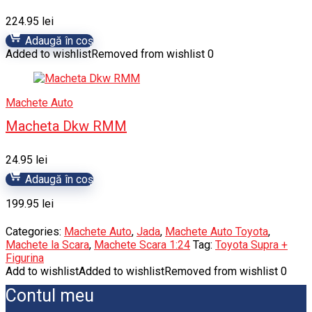
224.95
lei
Adaugă în coș
Added to wishlist
Removed from wishlist
0
Machete Auto
Macheta Dkw RMM
24.95
lei
Adaugă în coș
199.95
lei
Categories:
Machete Auto
,
Jada
,
Machete Auto Toyota
,
Machete la Scara
,
Machete Scara 1:24
Tag:
Toyota Supra +
Figurina
Add to wishlist
Added to wishlist
Removed from wishlist
0
Contul meu