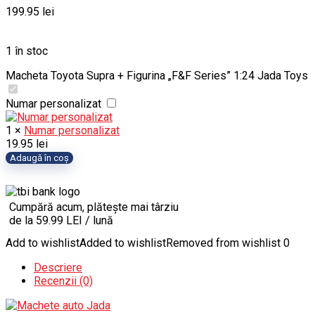
199.95
lei
1 în stoc
Macheta Toyota Supra + Figurina „F&F Series” 1:24 Jada Toys
Numar personalizat
1
×
Numar personalizat
19.95
lei
Cantitate
Adaugă în coș
Macheta
Toyota
Supra
Cumpără acum, plătește mai târziu
+
de la 59.99 LEI / lună
Figurina
„F&F
Add to wishlist
Added to wishlist
Removed from wishlist
0
Series”
1:24
Descriere
Jada
Recenzii (0)
Toys