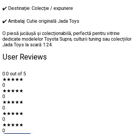
✔️ Destinație: Colecție / expunere
✔️ Ambalaj: Cutie originală Jada Toys
O piesă jucăușă și colecționabilă, perfectă pentru vitrine
dedicate modelelor Toyota Supra, culturii tuning sau colecțiilor
Jada Toys la scară 1:24.
User Reviews
0.0
out of 5
★
★
★
★
★
0
★
★
★
★
★
0
★
★
★
★
★
0
★
★
★
★
★
0
★
★
★
★
★
0