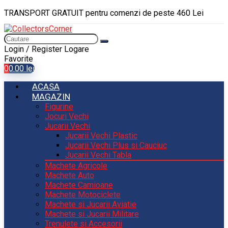
TRANSPORT GRATUIT pentru comenzi de peste 460 Lei
Login / Register
Logare
Favorite
0
0.00
lei
ACASA
MAGAZIN
Figurine
Jocuri Vechi
Jucarii Vechi
Jucarii Vechi Plastic
Jucarii Vechi Plus si Cauciuc
Jucarii Vechi Tabla
Machete Agricole
Machete Auto
Machete Camioane
Machete Motociclete
Machete si Jucarii Aviatie
Machete si Jucarii Militare
Trenulete si Accesorii