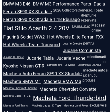
BMW M3 E46
BMW M3 Performance Parts
Dacia
2026 CollectorsCorner.ro. Toate
Ferrari SF90 XX Stradale
drepturile
Ferrari SF90 XX Stradale 1:18 Bburago
rezervate.
Magazin
Fiat Stilo Abarth 2.4 20V
Figurina Indian
online
Figurină Soldat WW2
Hot Wheels Elite Ferrari FXX
pentru
Hot Wheels Team Transport
Jucarie Colectie
Jucarie Comunista
colectionarii
Jucarie Cu Cheie
Jucarie Tabla
Jucarie Veche
de
Kyosho Nissan GT-R
Lamborghini
Le Mans
Locomotiva Cu Abur
machete auto si
Macheta Auto Ferrari SF90 XX Stradale
jucarii, cu
produse
Macheta BMW M1
Macheta BMW M3
Macheta Chevrolet Chevelle
Macheta Chevrolet Corvette
Macheta Dacia 1310 L
Macheta Ford Thunderbird
exclusive si
Macheta Ford Transit
Macheta Jaguar D Type
Macheta Land Rover