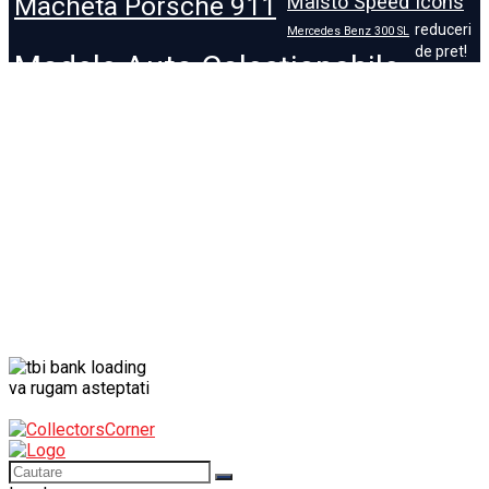
Macheta Porsche 911
Maisto Speed Icons
reduceri
Mercedes Benz 300 SL
de pret!
Modele Auto Colecționabile.
Porsche
Porsche 911
Solido
Star Wars
Toy
va rugam asteptati