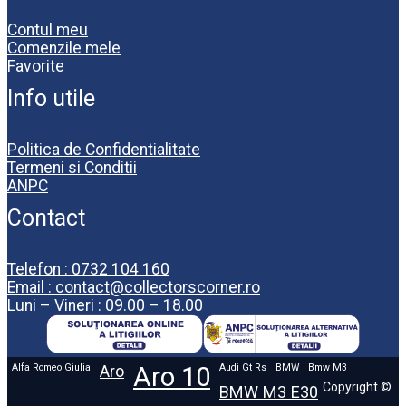
Contul meu
Comenzile mele
Favorite
Info utile
Politica de Confidentialitate
Termeni si Conditii
ANPC
Contact
Telefon : 0732 104 160
Email : contact@collectorscorner.ro
Luni – Vineri : 09.00 – 18.00
Alfa Romeo Giulia
Aro
Aro 10
Audi Gt Rs
BMW
Bmw M3
Copyright ©
BMW M3 E30