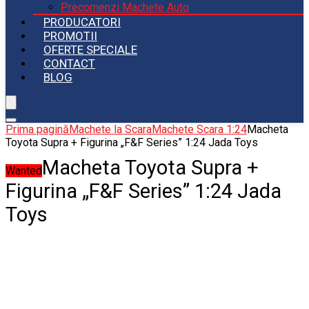
Precomenzi Machete Auto
PRODUCATORI
PROMOTII
OFERTE SPECIALE
CONTACT
BLOG
Prima pagină
Machete la Scara
Machete Scara 1:24
Macheta
Toyota Supra + Figurina „F&F Series” 1:24 Jada Toys
Macheta Toyota Supra +
Wanted
Figurina „F&F Series” 1:24 Jada
Toys