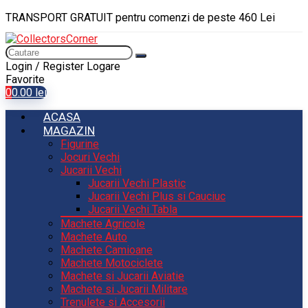
TRANSPORT GRATUIT pentru comenzi de peste 460 Lei
Login / Register
Logare
Favorite
0
0.00
lei
ACASA
MAGAZIN
Figurine
Jocuri Vechi
Jucarii Vechi
Jucarii Vechi Plastic
Jucarii Vechi Plus si Cauciuc
Jucarii Vechi Tabla
Machete Agricole
Machete Auto
Machete Camioane
Machete Motociclete
Machete si Jucarii Aviatie
Machete si Jucarii Militare
Trenulete si Accesorii