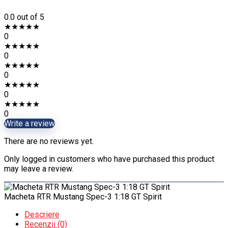
0.0
out of 5
★
★
★
★
★
0
★
★
★
★
★
0
★
★
★
★
★
0
★
★
★
★
★
0
★
★
★
★
★
0
Write a review
There are no reviews yet.
Only logged in customers who have purchased this product
may leave a review.
Macheta RTR Mustang Spec-3 1:18 GT Spirit
Descriere
Recenzii (0)