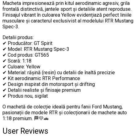
Macheta impresionează prin kitul aerodinamic agresiv, grila
frontală distinctivă, jantele sport și detaliile atent reproduse.
Finisajul vibrant în culoarea Yellow evidențiază perfect liniile
musculare și caracterul exclusivist al modelului RTR Mustang
Spec-3.
Detalii produs:
✔ Producător: GT Spirit
✔ Model: RTR Mustang Spec-3
✔ Cod produs: GT565
✔ Scară: 1:18
✔ Culoare: Yellow
✔ Material: rășină (resin) cu detalii de înaltă precizie
✔ Kit aerodinamic RTR Performance
✔ Design inspirat din motorsport și drifting
✔ Detalii realiste și finisaje premium
✔ Produs nou, sigilat
O machetă de colecție ideală pentru fanii Ford Mustang,
pasionații de modele RTR și colecționarii de machete auto
1:18 premium. 🏁💛🚗
User Reviews