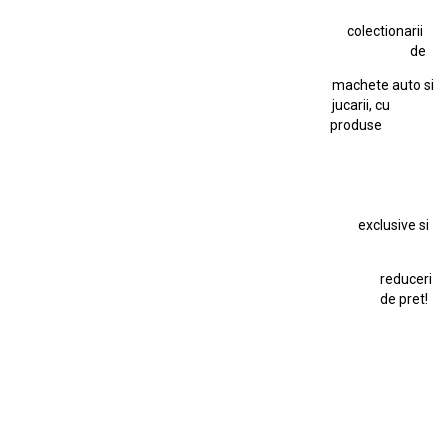
Jucarie Comunista
colectionarii
Jucarie Cu Cheie
Jucarie Tabla
Jucarie Veche
de
Kyosho Nissan GT-R
Lamborghini
Le Mans
Locomotiva Cu Abur
machete auto si
Macheta Auto Ferrari SF90 XX Stradale
jucarii, cu
produse
Macheta BMW M1
Macheta BMW M3
Macheta Chevrolet Chevelle
Macheta Chevrolet Corvette
Macheta Dacia 1310 L
Macheta Ford Thunderbird
exclusive si
Macheta Ford Transit
Macheta Jaguar D Type
Macheta Land Rover
Macheta Porsche 911
Maisto Speed Icons
reduceri
Mercedes Benz 300 SL
de pret!
Modele Auto Colecționabile.
Porsche
Porsche 911
Solido
Star Wars
Toy