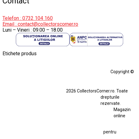
Contact
Telefon : 0732 104 160
Email : contact@collectorscorner.ro
Luni – Vineri : 09.00 – 18.00
Etichete produs
Alfa Romeo Giulia
Aro
Aro 10
Audi Gt Rs
BMW
Bmw M3
Copyright ©
BMW M3 E30
BMW M3 E46
BMW M3 Performance Parts
Dacia
2026 CollectorsCorner.ro. Toate
Ferrari SF90 XX Stradale
drepturile
Ferrari SF90 XX Stradale 1:18 Bburago
rezervate.
Magazin
Fiat Stilo Abarth 2.4 20V
Figurina Indian
online
Figurină Soldat WW2
Hot Wheels Elite Ferrari FXX
pentru
Hot Wheels Team Transport
Jucarie Colectie