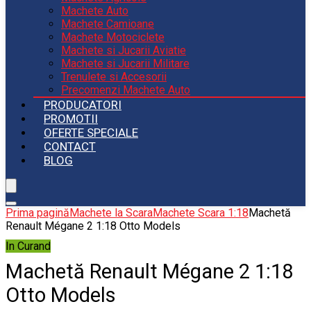
Machete Auto
Machete Camioane
Machete Motociclete
Machete si Jucarii Aviatie
Machete si Jucarii Militare
Trenulete si Accesorii
Precomenzi Machete Auto
PRODUCATORI
PROMOTII
OFERTE SPECIALE
CONTACT
BLOG
Prima pagină
Machete la Scara
Machete Scara 1:18
Machetă
Renault Mégane 2 1:18 Otto Models
In Curand
Machetă Renault Mégane 2 1:18
Otto Models