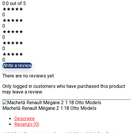
0.0
out of 5
★
★
★
★
★
0
★
★
★
★
★
0
★
★
★
★
★
0
★
★
★
★
★
0
★
★
★
★
★
0
Write a review
There are no reviews yet.
Only logged in customers who have purchased this product
may leave a review.
Machetă Renault Mégane 2 1:18 Otto Models
Descriere
Recenzii (0)