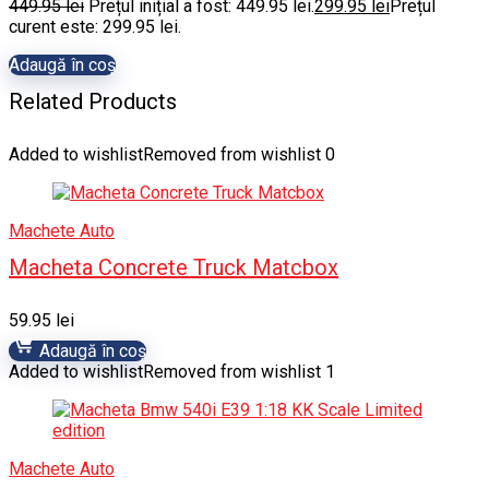
449.95
lei
Prețul inițial a fost: 449.95 lei.
299.95
lei
Prețul
curent este: 299.95 lei.
Adaugă în coș
Related Products
Added to wishlist
Removed from wishlist
0
Machete Auto
Macheta Concrete Truck Matcbox
59.95
lei
Adaugă în coș
Added to wishlist
Removed from wishlist
1
Machete Auto