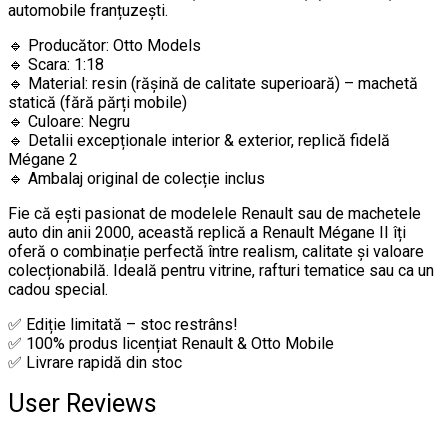
automobile franțuzești.
🔹 Producător: Otto Models
🔹 Scara: 1:18
🔹 Material: resin (rășină de calitate superioară) – machetă
statică (fără părți mobile)
🔹 Culoare: Negru
🔹 Detalii excepționale interior & exterior, replică fidelă
Mégane 2
🔹 Ambalaj original de colecție inclus
Fie că ești pasionat de modelele Renault sau de machetele
auto din anii 2000, această replică a Renault Mégane II îți
oferă o combinație perfectă între realism, calitate și valoare
colecționabilă. Ideală pentru vitrine, rafturi tematice sau ca un
cadou special.
✅ Ediție limitată – stoc restrâns!
✅ 100% produs licențiat Renault & Otto Mobile
✅ Livrare rapidă din stoc
User Reviews