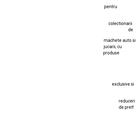
pentru
Hot Wheels Team Transport
Jucarie Colectie
Jucarie Comunista
colectionarii
Jucarie Cu Cheie
Jucarie Tabla
Jucarie Veche
de
Kyosho Nissan GT-R
Lamborghini
Le Mans
Locomotiva Cu Abur
machete auto si
Macheta Auto Ferrari SF90 XX Stradale
jucarii, cu
produse
Macheta BMW M1
Macheta BMW M3
Macheta Chevrolet Chevelle
Macheta Chevrolet Corvette
Macheta Dacia 1310 L
Macheta Ford Thunderbird
exclusive si
Macheta Ford Transit
Macheta Jaguar D Type
Macheta Land Rover
Macheta Porsche 911
Maisto Speed Icons
reduceri
Mercedes Benz 300 SL
de pret!
Modele Auto Colecționabile.
Porsche
Porsche 911
Solido
Star Wars
Toy