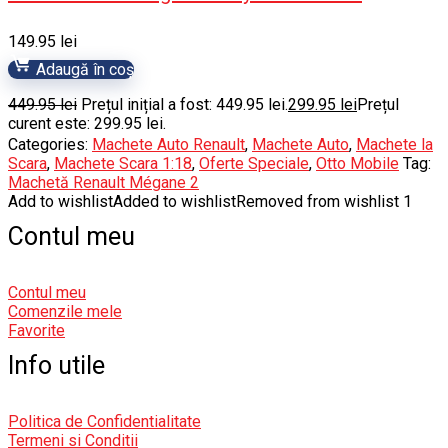
149.95
lei
Adaugă în coș
449.95
lei
Prețul inițial a fost: 449.95 lei.
299.95
lei
Prețul
curent este: 299.95 lei.
Categories:
Machete Auto Renault
,
Machete Auto
,
Machete la
Scara
,
Machete Scara 1:18
,
Oferte Speciale
,
Otto Mobile
Tag:
Machetă Renault Mégane 2
Add to wishlist
Added to wishlist
Removed from wishlist
1
Contul meu
Contul meu
Comenzile mele
Favorite
Info utile
Politica de Confidentialitate
Termeni si Conditii