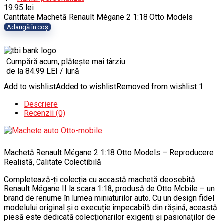
19.95
lei
Cantitate Machetă Renault Mégane 2 1:18 Otto Models
Adaugă în coș
Cumpără acum, plătește mai târziu
de la 84.99 LEI / lună
Add to wishlist
Added to wishlist
Removed from wishlist
1
Descriere
Recenzii (0)
Machetă Renault Mégane 2 1:18 Otto Models – Reproducere
Realistă, Calitate Colectibilă
Completează-ți colecția cu această machetă deosebită
Renault Mégane II la scara 1:18, produsă de Otto Mobile – un
brand de renume în lumea miniaturilor auto. Cu un design fidel
modelului original și o execuție impecabilă din rășină, această
piesă este dedicată colecționarilor exigenți și pasionaților de