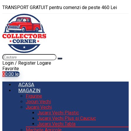
TRANSPORT GRATUIT pentru comenzi de peste 460 Lei
Login / Register
Logare
Favorite
0
0.00
lei
ACASA
MAGAZIN
Figurine
Jocuri Vechi
Jucarii Vechi
Jucarii Vechi Plastic
Jucarii Vechi Plus si Cauciuc
Jucarii Vechi Tabla
Machete Agricole