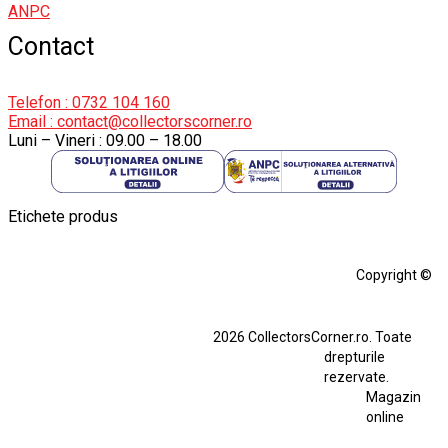
ANPC
Contact
Telefon : 0732 104 160
Email : contact@collectorscorner.ro
Luni – Vineri : 09.00 – 18.00
Etichete produs
Alfa Romeo Giulia
Aro
Aro 10
Audi Gt Rs
BMW
Bmw M3
Copyright ©
BMW M3 E30
BMW M3 E46
BMW M3 Performance Parts
Dacia
2026 CollectorsCorner.ro. Toate
Ferrari SF90 XX Stradale
drepturile
Ferrari SF90 XX Stradale 1:18 Bburago
rezervate.
Magazin
Fiat Stilo Abarth 2.4 20V
Figurina Indian
online
Figurină Soldat WW2
Hot Wheels Elite Ferrari FXX