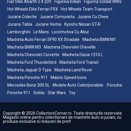
Fiat Stilo Abarth 2.4 20V
Figurina Indian
Figurină Soldat WW2
Hot Wheels Elite Ferrari FXX
Hot Wheels Team Transport
Jucarie Colectie
Jucarie Comunista
Jucarie Cu Cheie
Jucarie Tabla
Jucarie Veche
Kyosho Nissan GT-R
Lamborghini
Le Mans
Locomotiva Cu Abur
Macheta Auto Ferrari SF90 XX Stradale
Macheta BMW M1
Macheta BMW M3
Macheta Chevrolet Chevelle
Macheta Chevrolet Corvette
Macheta Dacia 1310 L
Macheta Ford Thunderbird
Macheta Ford Transit
Macheta Jaguar D Type
Macheta Land Rover
Macheta Porsche 911
Maisto Speed Icons
Mercedes Benz 300 SL
Modele Auto Colecționabile.
Porsche
Porsche 911
Solido
Star Wars
Toy
Copyright © 2026 CollectorsCorner.ro. Toate drepturile rezervate.
Magazin online pentru colectionarii de machete auto si jucarii, cu
produse exclusive si reduceri de pret!