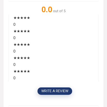
0.0
out of 5
★
★
★
★
★
0
★
★
★
★
★
0
★
★
★
★
★
0
★
★
★
★
★
0
★
★
★
★
★
0
WRITE A REVIEW