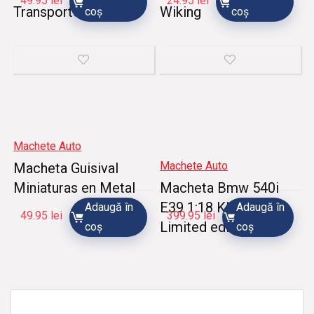
49.95
lei
24.95
lei
Transporter Aww
Wiking
coș
coș
Machete Auto
Machete Auto
Macheta Guisival
Miniaturas en Metal
Macheta Bmw 540i
E39 1:18 KK Scale
Adaugă în
Adaugă în
49.95
lei
399.95
lei
Limited edition
coș
coș