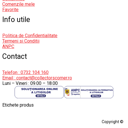
Comenzile mele
Favorite
Info utile
Politica de Confidentialitate
Termeni si Conditii
ANPC
Contact
Telefon : 0732 104 160
Email : contact@collectorscorner.ro
Luni – Vineri : 09.00 – 18.00
Etichete produs
Alfa Romeo Giulia
Aro
Aro 10
Audi Gt Rs
BMW
Bmw M3
Copyright ©
BMW M3 E30