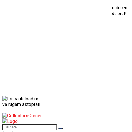
Macheta Porsche 911
Maisto Speed Icons
reduceri
Mercedes Benz 300 SL
de pret!
Modele Auto Colecționabile.
Porsche
Porsche 911
Solido
Star Wars
Toy
va rugam asteptati