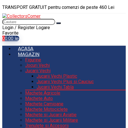
TRANSPORT GRATUIT pentru comenzi de peste 460 Lei
Login / Register
Logare
Favorite
0
0.00
lei
ACASA
MAGAZIN
Figurine
Jocuri Vechi
Jucarii Vechi
Jucarii Vechi Plastic
Jucarii Vechi Plus si Cauciuc
Jucarii Vechi Tabla
Machete Agricole
Machete Auto
Machete Camioane
Machete Motociclete
Machete si Jucarii Aviatie
Machete si Jucarii Militare
Trenulete si Accesorii