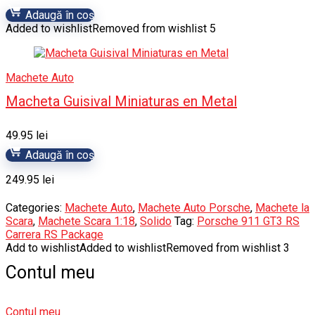
Adaugă în coș
Added to wishlist
Removed from wishlist
5
Machete Auto
Macheta Guisival Miniaturas en Metal
49.95
lei
Adaugă în coș
249.95
lei
Categories:
Machete Auto
,
Machete Auto Porsche
,
Machete la
Scara
,
Machete Scara 1:18
,
Solido
Tag:
Porsche 911 GT3 RS
Carrera RS Package
Add to wishlist
Added to wishlist
Removed from wishlist
3
Contul meu
Contul meu