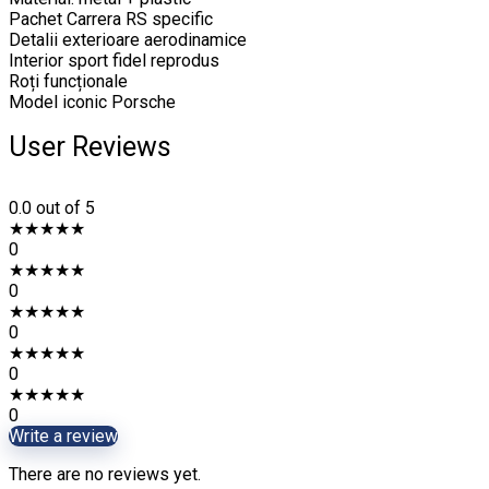
Pachet Carrera RS specific
Detalii exterioare aerodinamice
Interior sport fidel reprodus
Roți funcționale
Model iconic Porsche
User Reviews
0.0
out of 5
★
★
★
★
★
0
★
★
★
★
★
0
★
★
★
★
★
0
★
★
★
★
★
0
★
★
★
★
★
0
Write a review
There are no reviews yet.