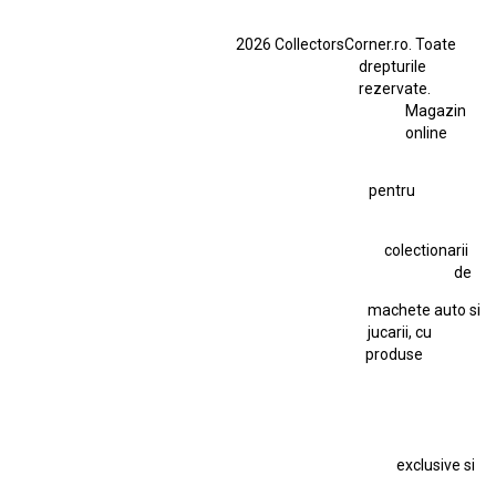
BMW M3 E46
BMW M3 Performance Parts
Dacia
2026 CollectorsCorner.ro. Toate
Ferrari SF90 XX Stradale
drepturile
Ferrari SF90 XX Stradale 1:18 Bburago
rezervate.
Magazin
Fiat Stilo Abarth 2.4 20V
Figurina Indian
online
Figurină Soldat WW2
Hot Wheels Elite Ferrari FXX
pentru
Hot Wheels Team Transport
Jucarie Colectie
Jucarie Comunista
colectionarii
Jucarie Cu Cheie
Jucarie Tabla
Jucarie Veche
de
Kyosho Nissan GT-R
Lamborghini
Le Mans
Locomotiva Cu Abur
machete auto si
Macheta Auto Ferrari SF90 XX Stradale
jucarii, cu
produse
Macheta BMW M1
Macheta BMW M3
Macheta Chevrolet Chevelle
Macheta Chevrolet Corvette
Macheta Dacia 1310 L
Macheta Ford Thunderbird
exclusive si
Macheta Ford Transit
Macheta Jaguar D Type
Macheta Land Rover