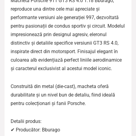
Macheta Porsche 911 GT3 RS 4.0 1:18 Bburago,
reproduce una dintre cele mai apreciate și
performante versiuni ale generației 997, dezvoltată
pentru pasionații de condus sportiv și circuit. Modelul
impresionează prin designul agresiv, eleronul
distinctiv și detaliile specifice versiunii GT3 RS 4.0,
inspirate direct din motorsport. Finisajul elegant în
culoarea alb evidențiază perfect liniile aerodinamice
și caracterul exclusivist al acestui model iconic.
Construită din metal (die-cast), macheta oferă
durabilitate și un nivel bun de detaliu, fiind ideală
pentru colecționari și fanii Porsche.
Detalii produs:
✔ Producător: Bburago