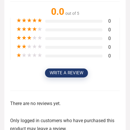
0.0
out of 5
★
★
★
★
★
0
★
★
★
★
★
0
★
★
★
★
★
0
★
★
★
★
★
0
★
★
★
★
★
0
WRITE A REVIEW
There are no reviews yet.
Only logged in customers who have purchased this
product may leave a review.