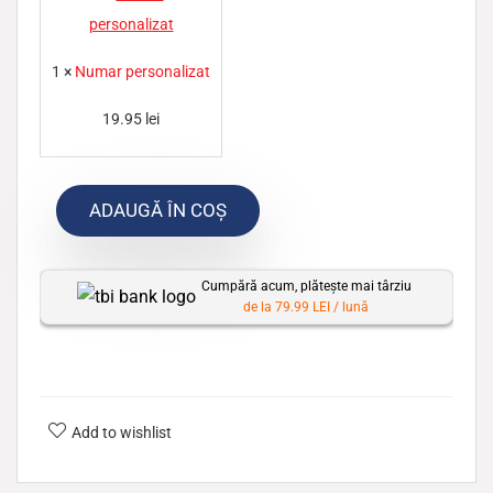
u
m
1
×
Numar personalizat
a
r
19.95
lei
p
e
ADAUGĂ ÎN COȘ
r
s
o
Cumpără acum, plătește mai târziu
n
de la 79.99 LEI / lună
a
l
i
z
Add to wishlist
a
t