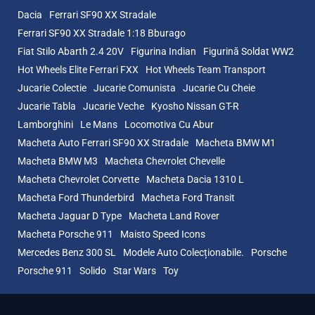
Dacia
Ferrari SF90 XX Stradale
Ferrari SF90 XX Stradale 1:18 Bburago
Fiat Stilo Abarth 2.4 20V
Figurina Indian
Figurină Soldat WW2
Hot Wheels Elite Ferrari FXX
Hot Wheels Team Transport
Jucarie Colectie
Jucarie Comunista
Jucarie Cu Cheie
Jucarie Tabla
Jucarie Veche
Kyosho Nissan GT-R
Lamborghini
Le Mans
Locomotiva Cu Abur
Macheta Auto Ferrari SF90 XX Stradale
Macheta BMW M1
Macheta BMW M3
Macheta Chevrolet Chevelle
Macheta Chevrolet Corvette
Macheta Dacia 1310 L
Macheta Ford Thunderbird
Macheta Ford Transit
Macheta Jaguar D Type
Macheta Land Rover
Macheta Porsche 911
Maisto Speed Icons
Mercedes Benz 300 SL
Modele Auto Colecționabile.
Porsche
Porsche 911
Solido
Star Wars
Toy