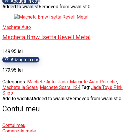
Adaugă în coș
Added to wishlist
Removed from wishlist
0
Machete Auto
Macheta Bmw Isetta Revell Metal
149.95
lei
Adaugă în coș
179.95
lei
Categories:
Machete Auto
,
Jada
,
Machete Auto Porsche
,
Machete la Scara
,
Machete Scara 1:24
Tag:
Jada Toys Pink
Slips
Add to wishlist
Added to wishlist
Removed from wishlist
0
Contul meu
Contul meu
Comenzile mele