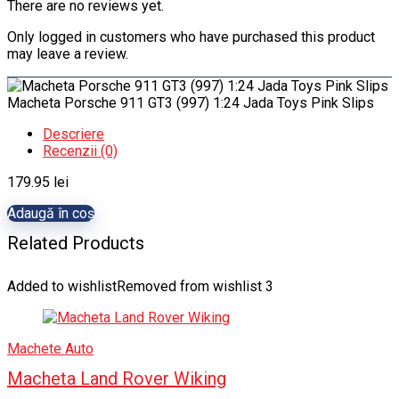
There are no reviews yet.
Only logged in customers who have purchased this product
may leave a review.
Macheta Porsche 911 GT3 (997) 1:24 Jada Toys Pink Slips
Descriere
Recenzii (0)
179.95
lei
Adaugă în coș
Related Products
Added to wishlist
Removed from wishlist
3
Machete Auto
Macheta Land Rover Wiking