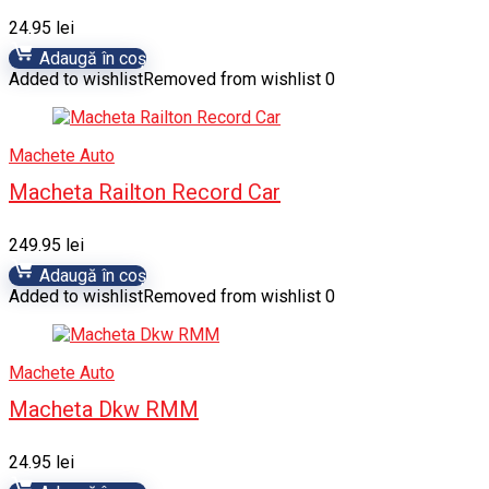
24.95
lei
Adaugă în coș
Added to wishlist
Removed from wishlist
0
Machete Auto
Macheta Railton Record Car
249.95
lei
Adaugă în coș
Added to wishlist
Removed from wishlist
0
Machete Auto
Macheta Dkw RMM
24.95
lei