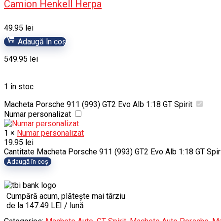
Camion Henkell Herpa
49.95
lei
Adaugă în coș
549.95
lei
1 în stoc
Macheta Porsche 911 (993) GT2 Evo Alb 1:18 GT Spirit
Numar personalizat
1
×
Numar personalizat
19.95
lei
Cantitate Macheta Porsche 911 (993) GT2 Evo Alb 1:18 GT Spir
Adaugă în coș
Cumpără acum, plătește mai târziu
de la 147.49 LEI / lună