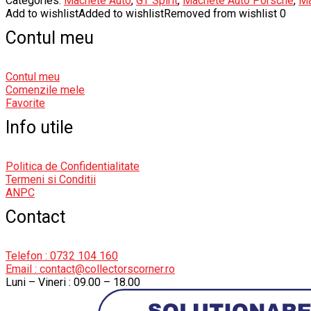
Categories:
Machete Auto
,
GT Spirit
,
Machete Auto Porsche
,
Ma
Add to wishlist
Added to wishlist
Removed from wishlist
0
Contul meu
Contul meu
Comenzile mele
Favorite
Info utile
Politica de Confidentialitate
Termeni si Conditii
ANPC
Contact
Telefon : 0732 104 160
Email : contact@collectorscorner.ro
Luni – Vineri : 09.00 – 18.00