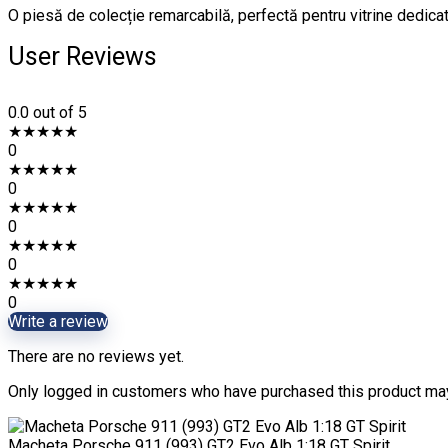
O piesă de colecție remarcabilă, perfectă pentru vitrine dedic
User Reviews
0.0
out of 5
★
★
★
★
★
0
★
★
★
★
★
0
★
★
★
★
★
0
★
★
★
★
★
0
★
★
★
★
★
0
Write a review
There are no reviews yet.
Only logged in customers who have purchased this product may
Macheta Porsche 911 (993) GT2 Evo Alb 1:18 GT Spirit