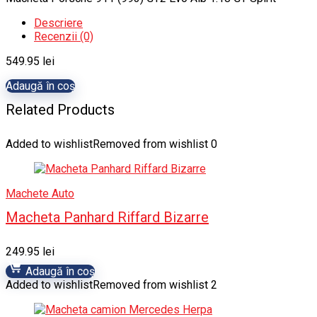
Descriere
Recenzii (0)
549.95
lei
Adaugă în coș
Related Products
Added to wishlist
Removed from wishlist
0
Machete Auto
Macheta Panhard Riffard Bizarre
249.95
lei
Adaugă în coș
Added to wishlist
Removed from wishlist
2