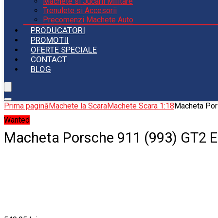
Machete si Jucarii Militare
Trenulete si Accesorii
Precomenzi Machete Auto
PRODUCATORI
PROMOTII
OFERTE SPECIALE
CONTACT
BLOG
Prima pagină
Machete la Scara
Machete Scara 1:18
Macheta Pors
Wanted
Macheta Porsche 911 (993) GT2 Ev