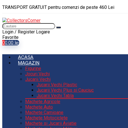
TRANSPORT GRATUIT pentru comenzi de peste 460 Lei
Login / Register
Logare
Favorite
0
0.00
lei
ACASA
MAGAZIN
Figurine
Jocuri Vechi
Jucarii Vechi
Jucarii Vechi Plastic
Jucarii Vechi Plus si Cauciuc
Jucarii Vechi Tabla
Machete Agricole
Machete Auto
Machete Camioane
Machete Motociclete
Machete si Jucarii Aviatie