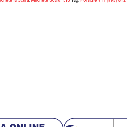
chete la Scara
,
Machete Scara 1:18
Tag:
Porsche 911 [993] GT2