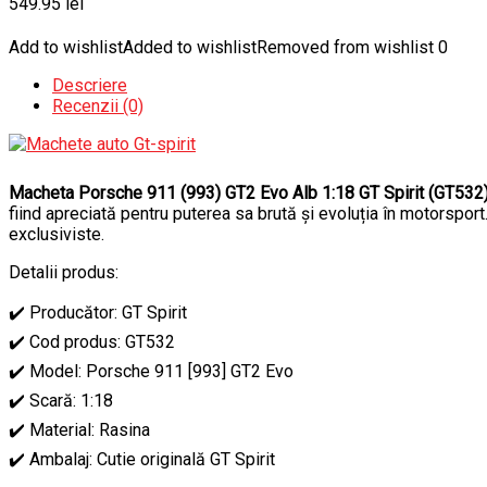
549.95
lei
Add to wishlist
Added to wishlist
Removed from wishlist
0
Descriere
Recenzii (0)
Macheta Porsche 911 (993) GT2 Evo Alb 1:18 GT Spirit (GT532
fiind apreciată pentru puterea sa brută și evoluția în motorsport.
exclusiviste.
Detalii produs:
✔️ Producător: GT Spirit
✔️ Cod produs: GT532
✔️ Model: Porsche 911 [993] GT2 Evo
✔️ Scară: 1:18
✔️ Material: Rasina
✔️ Ambalaj: Cutie originală GT Spirit