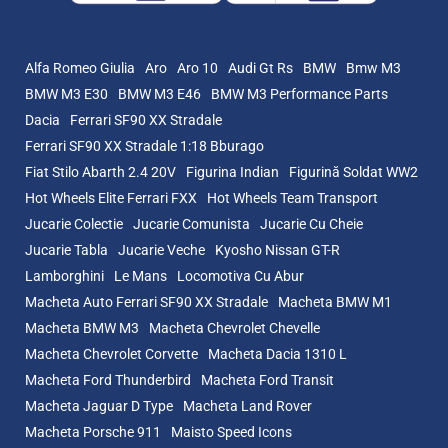
Alfa Romeo Giulia
Aro
Aro 10
Audi Gt Rs
BMW
Bmw M3
BMW M3 E30
BMW M3 E46
BMW M3 Performance Parts
Dacia
Ferrari SF90 XX Stradale
Ferrari SF90 XX Stradale 1:18 Bburago
Fiat Stilo Abarth 2.4 20V
Figurina Indian
Figurină Soldat WW2
Hot Wheels Elite Ferrari FXX
Hot Wheels Team Transport
Jucarie Colectie
Jucarie Comunista
Jucarie Cu Cheie
Jucarie Tabla
Jucarie Veche
Kyosho Nissan GT-R
Lamborghini
Le Mans
Locomotiva Cu Abur
Macheta Auto Ferrari SF90 XX Stradale
Macheta BMW M1
Macheta BMW M3
Macheta Chevrolet Chevelle
Macheta Chevrolet Corvette
Macheta Dacia 1310 L
Macheta Ford Thunderbird
Macheta Ford Transit
Macheta Jaguar D Type
Macheta Land Rover
Macheta Porsche 911
Maisto Speed Icons