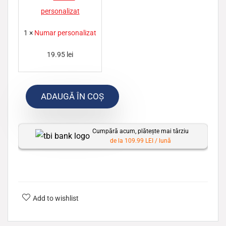
u
m
1
×
Numar personalizat
a
r
19.95
lei
p
e
ADAUGĂ ÎN COȘ
r
s
o
Cumpără acum, plătește mai târziu
n
de la 109.99 LEI / lună
a
l
i
z
Add to wishlist
a
t