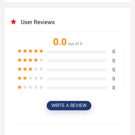
User Reviews
0.0
out of 5
★
★
★
★
★
0
★
★
★
★
★
0
★
★
★
★
★
0
★
★
★
★
★
0
★
★
★
★
★
0
WRITE A REVIEW