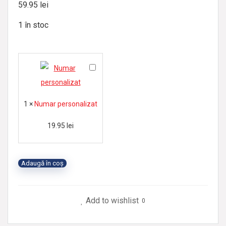
59.95
lei
1 în stoc
N
u
m
1
×
Numar personalizat
a
r
19.95
lei
p
e
Adaugă în coș
r
s
o
Add to wishlist
0
n
a