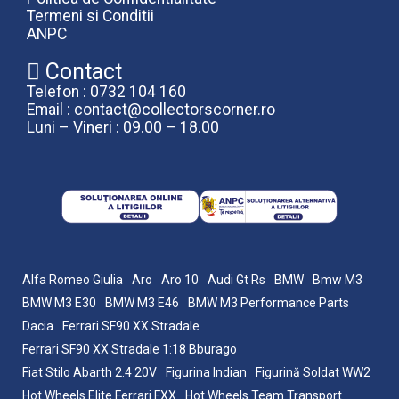
Termeni si Conditii
ANPC
Contact
Telefon : 0732 104 160
Email : contact@collectorscorner.ro
Luni – Vineri : 09.00 – 18.00
Alfa Romeo Giulia
Aro
Aro 10
Audi Gt Rs
BMW
Bmw M3
BMW M3 E30
BMW M3 E46
BMW M3 Performance Parts
Dacia
Ferrari SF90 XX Stradale
Ferrari SF90 XX Stradale 1:18 Bburago
Fiat Stilo Abarth 2.4 20V
Figurina Indian
Figurină Soldat WW2
Hot Wheels Elite Ferrari FXX
Hot Wheels Team Transport