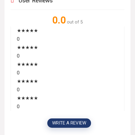
User Reviews
0.0
out of 5
★
★
★
★
★
0
★
★
★
★
★
0
★
★
★
★
★
0
★
★
★
★
★
0
★
★
★
★
★
0
WRITE A REVIEW