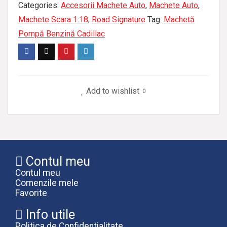
Categories:
Accesorii Machete Auto
,
Machete Auto
,
Machete Scara 1:18
,
Road Signature
Tag:
Machetă
Pompă Benzină Cadillac
Add to wishlist
0
Contul meu
Contul meu
Comenzile mele
Favorite
Info utile
Politica de Confidentialitate