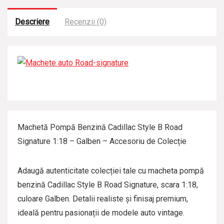
l
Descriere
Recenzii (0)
i
z
a
t
Machetă Pompă Benzină Cadillac Style B Road
Signature 1:18 – Galben – Accesoriu de Colecție
Adaugă autenticitate colecției tale cu macheta pompă
benzină Cadillac Style B Road Signature, scara 1:18,
culoare Galben. Detalii realiste și finisaj premium,
ideală pentru pasionații de modele auto vintage.