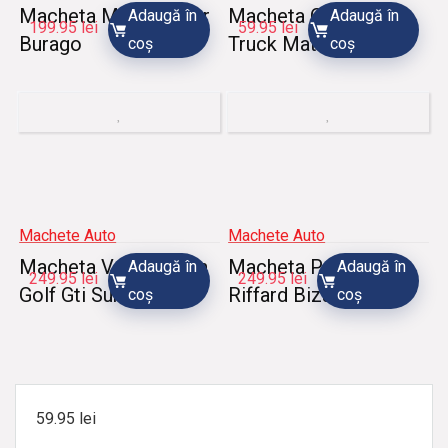
Macheta Mini Cooper
Macheta Concrete
Adaugă în
Adaugă în
199.95
lei
59.95
lei
Burago
Truck Matcbox
coș
coș
Machete Auto
Machete Auto
Macheta Volkswagen
Macheta Panhard
Adaugă în
Adaugă în
249.95
lei
249.95
lei
Golf Gti SunStar
Riffard Bizarre
coș
coș
59.95
lei