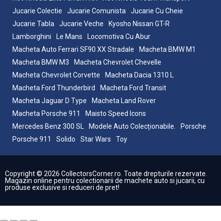
Jucarie Colectie
Jucarie Comunista
Jucarie Cu Cheie
Jucarie Tabla
Jucarie Veche
Kyosho Nissan GT-R
Lamborghini
Le Mans
Locomotiva Cu Abur
Macheta Auto Ferrari SF90 XX Stradale
Macheta BMW M1
Macheta BMW M3
Macheta Chevrolet Chevelle
Macheta Chevrolet Corvette
Macheta Dacia 1310 L
Macheta Ford Thunderbird
Macheta Ford Transit
Macheta Jaguar D Type
Macheta Land Rover
Macheta Porsche 911
Maisto Speed Icons
Mercedes Benz 300 SL
Modele Auto Colecționabile.
Porsche
Porsche 911
Solido
Star Wars
Toy
Copyright © 2026 CollectorsCorner.ro. Toate drepturile rezervate.
Magazin online pentru colectionarii de machete auto si jucarii, cu
produse exclusive si reduceri de pret!