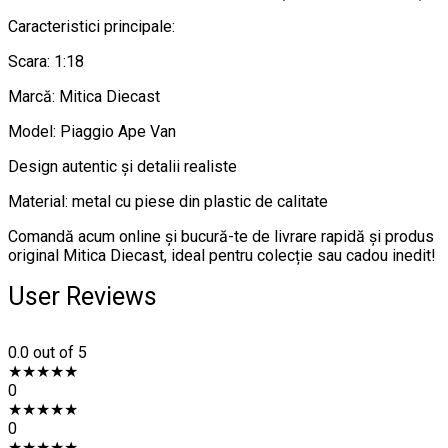
Caracteristici principale:
Scara: 1:18
Marcă: Mitica Diecast
Model: Piaggio Ape Van
Design autentic și detalii realiste
Material: metal cu piese din plastic de calitate
Comandă acum online și bucură-te de livrare rapidă și produs
original Mitica Diecast, ideal pentru colecție sau cadou inedit!
User Reviews
0.0
out of 5
★
★
★
★
★
0
★
★
★
★
★
0
★
★
★
★
★