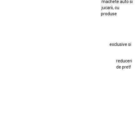
machete auto si
Macheta Auto Ferrari SF90 XX Stradale
jucarii, cu
produse
Macheta BMW M1
Macheta BMW M3
Macheta Chevrolet Chevelle
Macheta Chevrolet Corvette
Macheta Dacia 1310 L
Macheta Ford Thunderbird
exclusive si
Macheta Ford Transit
Macheta Jaguar D Type
Macheta Land Rover
Macheta Porsche 911
Maisto Speed Icons
reduceri
Mercedes Benz 300 SL
de pret!
Modele Auto Colecționabile.
Porsche
Porsche 911
Solido
Star Wars
Toy