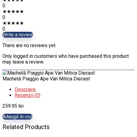
0
★
★
★
★
★
0
★
★
★
★
★
0
Write a review
There are no reviews yet.
Only logged in customers who have purchased this product
may leave a review.
Machetă Piaggio Ape Van Mitica Diecast
Descriere
Recenzii (0)
259.95
lei
Adaugă în coș
Related Products