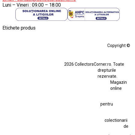
Luni – Vineri : 09.00 – 18.00
Etichete produs
Alfa Romeo Giulia
Aro
Aro 10
Audi Gt Rs
BMW
Bmw M3
Copyright ©
BMW M3 E30
BMW M3 E46
BMW M3 Performance Parts
Dacia
2026 CollectorsCorner.ro. Toate
Ferrari SF90 XX Stradale
drepturile
Ferrari SF90 XX Stradale 1:18 Bburago
rezervate.
Magazin
Fiat Stilo Abarth 2.4 20V
Figurina Indian
online
Figurină Soldat WW2
Hot Wheels Elite Ferrari FXX
pentru
Hot Wheels Team Transport
Jucarie Colectie
Jucarie Comunista
colectionarii
Jucarie Cu Cheie
Jucarie Tabla
Jucarie Veche
de
Kyosho Nissan GT-R
Lamborghini
Le Mans
Locomotiva Cu Abur