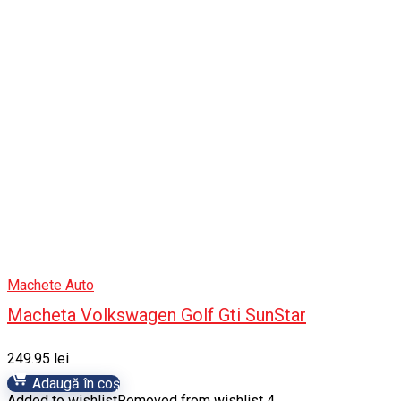
Machete Auto
Macheta Volkswagen Golf Gti SunStar
249.95
lei
Adaugă în coș
Added to wishlist
Removed from wishlist
4