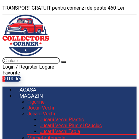
TRANSPORT GRATUIT pentru comenzi de peste 460 Lei
Login / Register
Logare
Favorite
0
0.00
lei
ACASA
MAGAZIN
Figurine
Jocuri Vechi
Jucarii Vechi
Jucarii Vechi Plastic
Jucarii Vechi Plus si Cauciuc
Jucarii Vechi Tabla
Machete Agricole