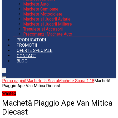
Machete Auto
Machete Camioane
Machete Motociclete
Machete si Jucarii Aviatie
Machete si Jucarii Militare
Trenulete si Accesorii
Precomenzi Machete Auto
PRODUCATORI
PROMOTII
OFERTE SPECIALE
CONTACT
BLOG
Prima pagină
Machete la Scara
Machete Scara 1:18
Machetă
Piaggio Ape Van Mitica Diecast
Wanted
Machetă Piaggio Ape Van Mitica
Diecast