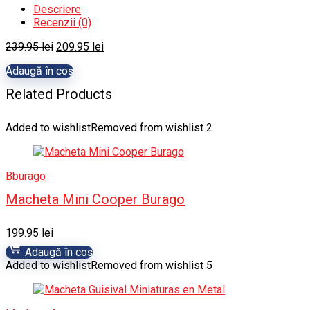
Descriere
Recenzii (0)
Prețul
Prețul
239.95
lei
209.95
lei
inițial
curent
Adaugă în coș
a
este:
fost:
209.95 lei.
Related Products
239.95 lei.
Added to wishlist
Removed from wishlist
2
Bburago
Macheta Mini Cooper Burago
199.95
lei
Adaugă în coș
Added to wishlist
Removed from wishlist
5