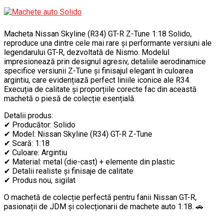
Macheta Nissan Skyline (R34) GT-R Z-Tune 1:18 Solido,
reproduce una dintre cele mai rare și performante versiuni ale
legendarului GT-R, dezvoltată de Nismo. Modelul
impresionează prin designul agresiv, detaliile aerodinamice
specifice versiunii Z-Tune și finisajul elegant în culoarea
argintiu, care evidențiază perfect liniile iconice ale R34.
Execuția de calitate și proporțiile corecte fac din această
machetă o piesă de colecție esențială.
Detalii produs:
✔ Producător: Solido
✔ Model: Nissan Skyline (R34) GT-R Z-Tune
✔ Scară: 1:18
✔ Culoare: Argintiu
✔ Material: metal (die-cast) + elemente din plastic
✔ Detalii realiste și finisaje de calitate
✔ Produs nou, sigilat
O machetă de colecție perfectă pentru fanii Nissan GT-R,
pasionații de JDM și colecționarii de machete auto 1:18. 🚗