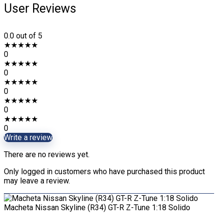
User Reviews
0.0
out of 5
★
★
★
★
★
0
★
★
★
★
★
0
★
★
★
★
★
0
★
★
★
★
★
0
★
★
★
★
★
0
Write a review
There are no reviews yet.
Only logged in customers who have purchased this product
may leave a review.
Macheta Nissan Skyline (R34) GT-R Z-Tune 1:18 Solido