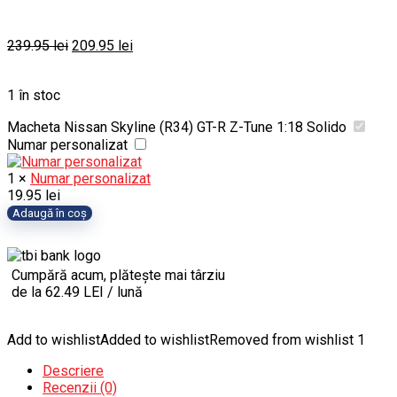
Prețul
Prețul
239.95
lei
209.95
lei
inițial
curent
a
este:
1 în stoc
fost:
209.95 lei.
239.95 lei.
Macheta Nissan Skyline (R34) GT-R Z-Tune 1:18 Solido
Numar personalizat
1
×
Numar personalizat
19.95
lei
Cantitate
Adaugă în coș
Macheta
Nissan
Skyline
Cumpără acum, plătește mai târziu
(R34)
de la 62.49 LEI / lună
GT-
R
Z-
Add to wishlist
Added to wishlist
Removed from wishlist
1
Tune
1:18
Descriere
Solido
Recenzii (0)