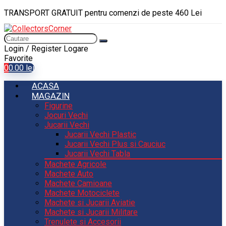
TRANSPORT GRATUIT pentru comenzi de peste 460 Lei
Login / Register
Logare
Favorite
0
0.00
lei
ACASA
MAGAZIN
Figurine
Jocuri Vechi
Jucarii Vechi
Jucarii Vechi Plastic
Jucarii Vechi Plus si Cauciuc
Jucarii Vechi Tabla
Machete Agricole
Machete Auto
Machete Camioane
Machete Motociclete
Machete si Jucarii Aviatie
Machete si Jucarii Militare
Trenulete si Accesorii