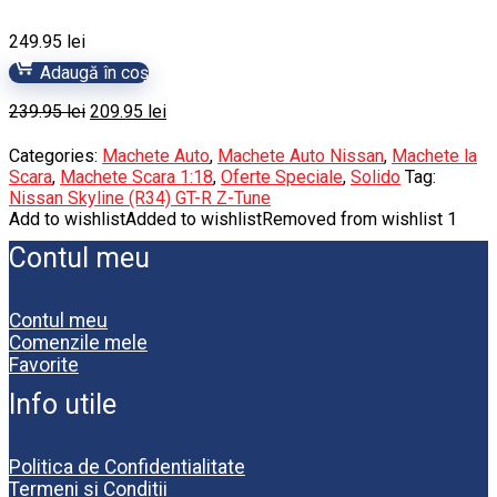
249.95
lei
Adaugă în coș
Prețul
Prețul
239.95
lei
209.95
lei
inițial
curent
a
este:
Categories:
Machete Auto
,
Machete Auto Nissan
,
Machete la
fost:
209.95 lei.
Scara
,
Machete Scara 1:18
,
Oferte Speciale
,
Solido
Tag:
239.95 lei.
Nissan Skyline (R34) GT-R Z-Tune
Add to wishlist
Added to wishlist
Removed from wishlist
1
Contul meu
Contul meu
Comenzile mele
Favorite
Info utile
Politica de Confidentialitate
Termeni si Conditii