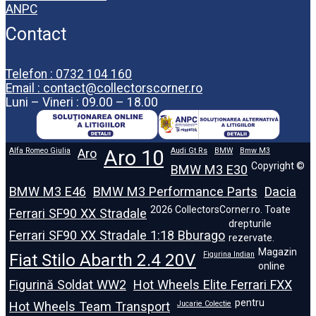
ANPC
Contact
Telefon : 0732 104 160
Email : contact@collectorscorner.ro
Luni – Vineri : 09.00 – 18.00
Alfa Romeo Giulia
Aro
Aro 10
Audi Gt Rs
BMW
Bmw M3
Copyright ©
BMW M3 E30
BMW M3 E46
BMW M3 Performance Parts
Dacia
2026 CollectorsCorner.ro. Toate
Ferrari SF90 XX Stradale
drepturile
Ferrari SF90 XX Stradale 1:18 Bburago
rezervate.
Magazin
Fiat Stilo Abarth 2.4 20V
Figurina Indian
online
Figurină Soldat WW2
Hot Wheels Elite Ferrari FXX
pentru
Hot Wheels Team Transport
Jucarie Colectie