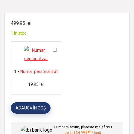
499.95
lei
1 în stoc
N
u
m
1
×
Numar personalizat
a
r
19.95
lei
p
e
ADAUGĂ ÎN COȘ
r
s
o
Cumpără acum, plătește mai târziu
de la 134.99 LEI / lună