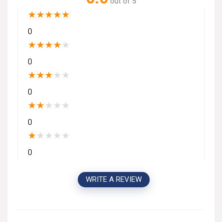
out of 5
★
★
★
★
★
0
★
★
★
★
★
0
★
★
★
★
★
0
★
★
★
★
★
0
★
★
★
★
★
0
WRITE A REVIEW