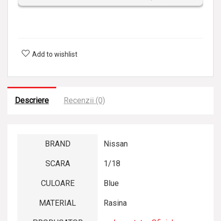
n
a
l
i
Add to wishlist
z
a
t
Descriere
Recenzii (0)
BRAND
Nissan
SCARA
1/18
CULOARE
Blue
MATERIAL
Rasina