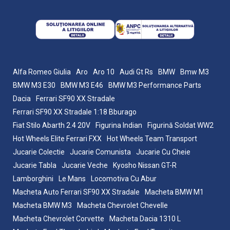
Alfa Romeo Giulia
Aro
Aro 10
Audi Gt Rs
BMW
Bmw M3
BMW M3 E30
BMW M3 E46
BMW M3 Performance Parts
Dacia
Ferrari SF90 XX Stradale
Ferrari SF90 XX Stradale 1:18 Bburago
Fiat Stilo Abarth 2.4 20V
Figurina Indian
Figurină Soldat WW2
Hot Wheels Elite Ferrari FXX
Hot Wheels Team Transport
Jucarie Colectie
Jucarie Comunista
Jucarie Cu Cheie
Jucarie Tabla
Jucarie Veche
Kyosho Nissan GT-R
Lamborghini
Le Mans
Locomotiva Cu Abur
Macheta Auto Ferrari SF90 XX Stradale
Macheta BMW M1
Macheta BMW M3
Macheta Chevrolet Chevelle
Macheta Chevrolet Corvette
Macheta Dacia 1310 L