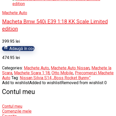
Machete Auto
Macheta Bmw 540i E39 1:18 KK Scale Limited
edition
399.95
lei
Adaugă în coș
474.95
lei
Categories:
Machete Auto
,
Machete Auto Nissan
,
Machete la
Scara
,
Machete Scara 1:18
,
Otto Mobile
,
Precomenzi Machete
Auto
Tag:
Nissan Silvia S14 „Boss Rocket Bunny”
Add to wishlist
Added to wishlist
Removed from wishlist
0
Contul meu
Contul meu
Comenzile mele