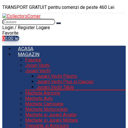
TRANSPORT GRATUIT pentru comenzi de peste 460 Lei
Login / Register
Logare
Favorite
0
0.00
lei
ACASA
MAGAZIN
Figurine
Jocuri Vechi
Jucarii Vechi
Jucarii Vechi Plastic
Jucarii Vechi Plus si Cauciuc
Jucarii Vechi Tabla
Machete Agricole
Machete Auto
Machete Camioane
Machete Motociclete
Machete si Jucarii Aviatie
Machete si Jucarii Militare
Trenulete si Accesorii