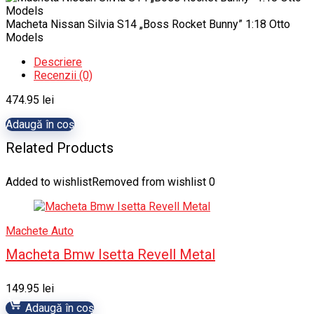
Macheta Nissan Silvia S14 „Boss Rocket Bunny” 1:18 Otto
Models
Descriere
Recenzii (0)
474.95
lei
Adaugă în coș
Related Products
Added to wishlist
Removed from wishlist
0
Machete Auto
Macheta Bmw Isetta Revell Metal
149.95
lei
Adaugă în coș