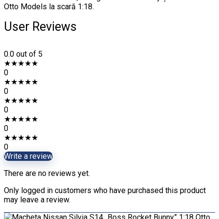
Otto Models la scară 1:18.
User Reviews
0.0
out of 5
★
★
★
★
★
0
★
★
★
★
★
0
★
★
★
★
★
0
★
★
★
★
★
0
★
★
★
★
★
0
Write a review
There are no reviews yet.
Only logged in customers who have purchased this product
may leave a review.