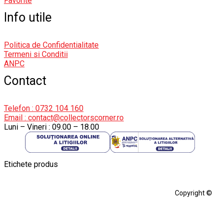
Favorite
Info utile
Politica de Confidentialitate
Termeni si Conditii
ANPC
Contact
Telefon : 0732 104 160
Email : contact@collectorscorner.ro
Luni – Vineri : 09.00 – 18.00
Etichete produs
Alfa Romeo Giulia
Aro
Aro 10
Audi Gt Rs
BMW
Bmw M3
Copyright ©
BMW M3 E30
BMW M3 E46
BMW M3 Performance Parts
Dacia