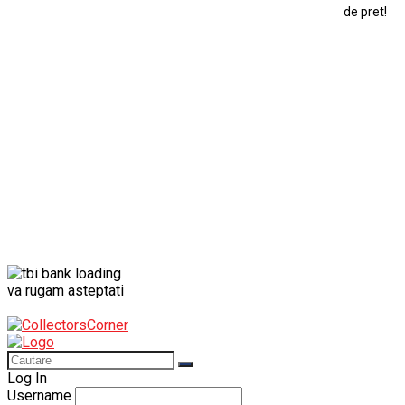
de pret!
Modele Auto Colecționabile.
Porsche
Porsche 911
Solido
Star Wars
Toy
va rugam asteptati
Log In
Username