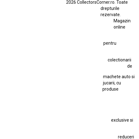
2026 CollectorsCorner.ro. Toate
Ferrari SF90 XX Stradale
drepturile
Ferrari SF90 XX Stradale 1:18 Bburago
rezervate.
Magazin
Fiat Stilo Abarth 2.4 20V
Figurina Indian
online
Figurină Soldat WW2
Hot Wheels Elite Ferrari FXX
pentru
Hot Wheels Team Transport
Jucarie Colectie
Jucarie Comunista
colectionarii
Jucarie Cu Cheie
Jucarie Tabla
Jucarie Veche
de
Kyosho Nissan GT-R
Lamborghini
Le Mans
Locomotiva Cu Abur
machete auto si
Macheta Auto Ferrari SF90 XX Stradale
jucarii, cu
produse
Macheta BMW M1
Macheta BMW M3
Macheta Chevrolet Chevelle
Macheta Chevrolet Corvette
Macheta Dacia 1310 L
Macheta Ford Thunderbird
exclusive si
Macheta Ford Transit
Macheta Jaguar D Type
Macheta Land Rover
Macheta Porsche 911
Maisto Speed Icons
reduceri
Mercedes Benz 300 SL