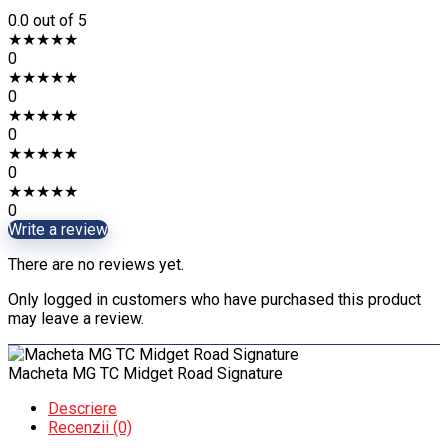
0.0
out of 5
★
★
★
★
★
0
★
★
★
★
★
0
★
★
★
★
★
0
★
★
★
★
★
0
★
★
★
★
★
0
Write a review
There are no reviews yet.
Only logged in customers who have purchased this product
may leave a review.
Macheta MG TC Midget Road Signature
Descriere
Recenzii (0)