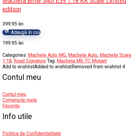
Macheta Bmw 540i E39 1:18 KK Scale Limited
edition
399.95
lei
Adaugă în coș
199.95
lei
Categories:
Machete Auto MG
,
Machete Auto
,
Machete Scara
1:18
,
Road Signature
Tag:
Macheta MG TC Midget
Add to wishlist
Added to wishlist
Removed from wishlist
4
Contul meu
Contul meu
Comenzile mele
Favorite
Info utile
Politica de Confidentialitate