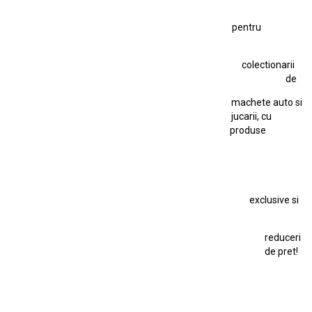
Figurină Soldat WW2
Hot Wheels Elite Ferrari FXX
pentru
Hot Wheels Team Transport
Jucarie Colectie
Jucarie Comunista
colectionarii
Jucarie Cu Cheie
Jucarie Tabla
Jucarie Veche
de
Kyosho Nissan GT-R
Lamborghini
Le Mans
Locomotiva Cu Abur
machete auto si
Macheta Auto Ferrari SF90 XX Stradale
jucarii, cu
produse
Macheta BMW M1
Macheta BMW M3
Macheta Chevrolet Chevelle
Macheta Chevrolet Corvette
Macheta Dacia 1310 L
Macheta Ford Thunderbird
exclusive si
Macheta Ford Transit
Macheta Jaguar D Type
Macheta Land Rover
Macheta Porsche 911
Maisto Speed Icons
reduceri
Mercedes Benz 300 SL
de pret!
Modele Auto Colecționabile.
Porsche
Porsche 911
Solido
Star Wars
Toy