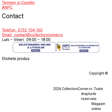
Termeni si Conditii
ANPC
Contact
Telefon : 0732 104 160
Email : contact@collectorscorner.ro
Luni – Vineri : 09.00 – 18.00
Etichete produs
Alfa Romeo Giulia
Aro
Aro 10
Audi Gt Rs
BMW
Bmw M3
Copyright ©
BMW M3 E30
BMW M3 E46
BMW M3 Performance Parts
Dacia
2026 CollectorsCorner.ro. Toate
Ferrari SF90 XX Stradale
drepturile
Ferrari SF90 XX Stradale 1:18 Bburago
rezervate.
Magazin
Fiat Stilo Abarth 2.4 20V
Figurina Indian
online