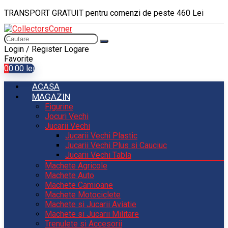
TRANSPORT GRATUIT pentru comenzi de peste 460 Lei
Login / Register
Logare
Favorite
0
0.00
lei
ACASA
MAGAZIN
Figurine
Jocuri Vechi
Jucarii Vechi
Jucarii Vechi Plastic
Jucarii Vechi Plus si Cauciuc
Jucarii Vechi Tabla
Machete Agricole
Machete Auto
Machete Camioane
Machete Motociclete
Machete si Jucarii Aviatie
Machete si Jucarii Militare
Trenulete si Accesorii