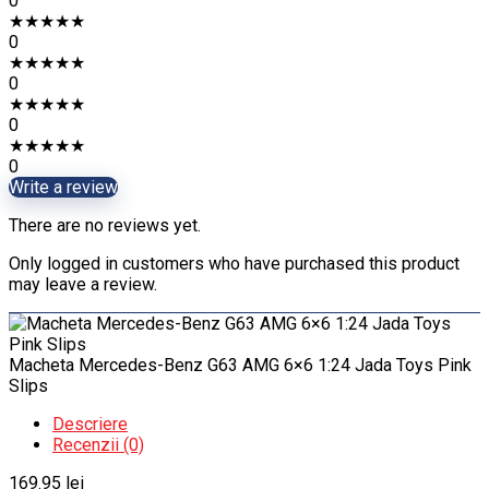
0
★
★
★
★
★
0
★
★
★
★
★
0
★
★
★
★
★
0
★
★
★
★
★
0
Write a review
There are no reviews yet.
Only logged in customers who have purchased this product
may leave a review.
Macheta Mercedes-Benz G63 AMG 6×6 1:24 Jada Toys Pink
Slips
Descriere
Recenzii (0)
169.95
lei