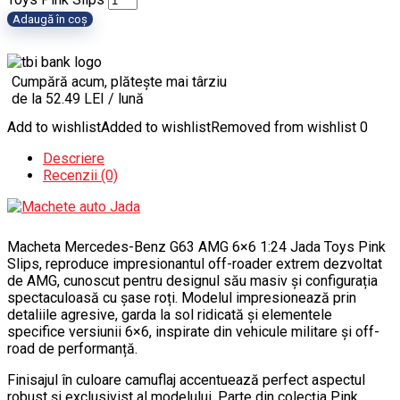
Adaugă în coș
Cumpără acum, plătește mai târziu
de la 52.49 LEI / lună
Add to wishlist
Added to wishlist
Removed from wishlist
0
Descriere
Recenzii (0)
Macheta Mercedes-Benz G63 AMG 6×6 1:24 Jada Toys Pink
Slips, reproduce impresionantul off-roader extrem dezvoltat
de AMG, cunoscut pentru designul său masiv și configurația
spectaculoasă cu șase roți. Modelul impresionează prin
detaliile agresive, garda la sol ridicată și elementele
specifice versiunii 6×6, inspirate din vehicule militare și off-
road de performanță.
Finisajul în culoare camuflaj accentuează perfect aspectul
robust și exclusivist al modelului. Parte din colecția Pink