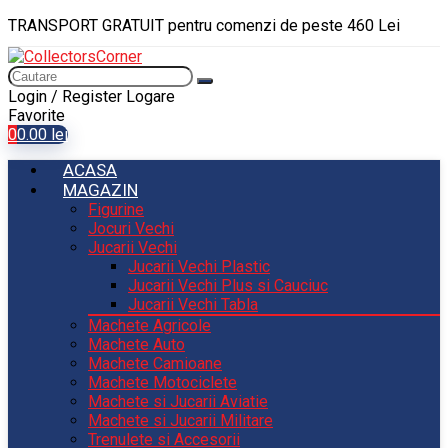
TRANSPORT GRATUIT pentru comenzi de peste 460 Lei
Login / Register
Logare
Favorite
0
0.00
lei
ACASA
MAGAZIN
Figurine
Jocuri Vechi
Jucarii Vechi
Jucarii Vechi Plastic
Jucarii Vechi Plus si Cauciuc
Jucarii Vechi Tabla
Machete Agricole
Machete Auto
Machete Camioane
Machete Motociclete
Machete si Jucarii Aviatie
Machete si Jucarii Militare
Trenulete si Accesorii