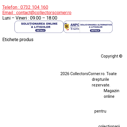
Telefon : 0732 104 160
Email : contact@collectorscorner.ro
Luni – Vineri : 09.00 – 18.00
Etichete produs
Alfa Romeo Giulia
Aro
Aro 10
Audi Gt Rs
BMW
Bmw M3
Copyright ©
BMW M3 E30
BMW M3 E46
BMW M3 Performance Parts
Dacia
2026 CollectorsCorner.ro. Toate
Ferrari SF90 XX Stradale
drepturile
Ferrari SF90 XX Stradale 1:18 Bburago
rezervate.
Magazin
Fiat Stilo Abarth 2.4 20V
Figurina Indian
online
Figurină Soldat WW2
Hot Wheels Elite Ferrari FXX
pentru
Hot Wheels Team Transport
Jucarie Colectie
Jucarie Comunista
colectionarii
Jucarie Cu Cheie