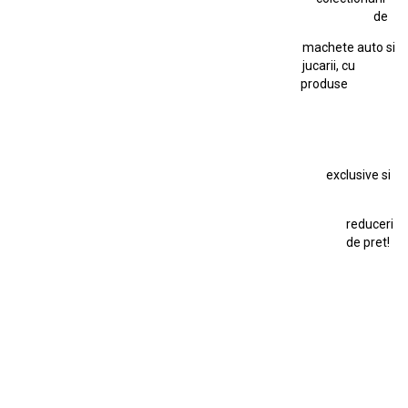
Jucarie Tabla
Jucarie Veche
de
Kyosho Nissan GT-R
Lamborghini
Le Mans
Locomotiva Cu Abur
machete auto si
Macheta Auto Ferrari SF90 XX Stradale
jucarii, cu
produse
Macheta BMW M1
Macheta BMW M3
Macheta Chevrolet Chevelle
Macheta Chevrolet Corvette
Macheta Dacia 1310 L
Macheta Ford Thunderbird
exclusive si
Macheta Ford Transit
Macheta Jaguar D Type
Macheta Land Rover
Macheta Porsche 911
Maisto Speed Icons
reduceri
Mercedes Benz 300 SL
de pret!
Modele Auto Colecționabile.
Porsche
Porsche 911
Solido
Star Wars
Toy