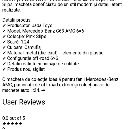
Slips, macheta beneficiază de un stil modern și detalii atent
realizate.
Detalii produs:
✔ Producător: Jada Toys
✔ Model: Mercedes-Benz G63 AMG 6×6
✔ Colecție: Pink Slips
✔ Scară: 1:24
✔ Culoare: Camuflaj
✔ Material: metal (die-cast) + elemente din plastic
✔ Configurație off-road 6×6
✔ Detalii realiste și finisaje de calitate
✔ Produs nou, sigilat
O machetă de colecție ideală pentru fanii Mercedes-Benz
AMG, pasionații de off-road extrem și colecționarii de
machete auto 1:24. 🚙
User Reviews
0.0
out of 5
★
★
★
★
★