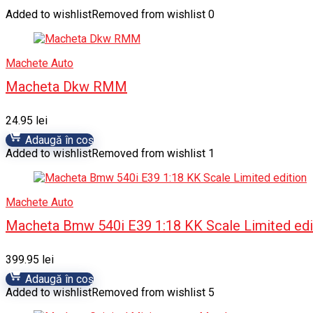
Added to wishlist
Removed from wishlist
0
Machete Auto
Macheta Dkw RMM
24.95
lei
Adaugă în coș
Added to wishlist
Removed from wishlist
1
Machete Auto
Macheta Bmw 540i E39 1:18 KK Scale Limited edi
399.95
lei
Adaugă în coș
Added to wishlist
Removed from wishlist
5