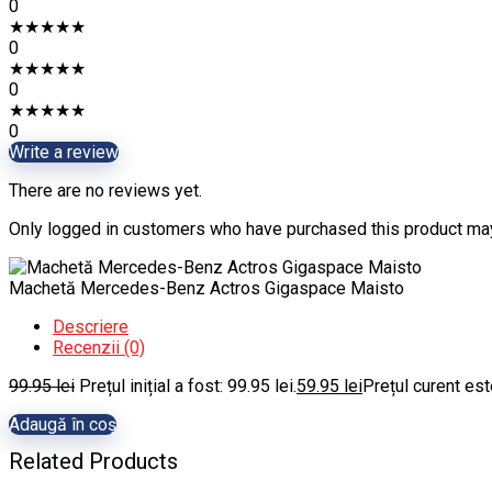
0
★
★
★
★
★
0
★
★
★
★
★
0
★
★
★
★
★
0
Write a review
There are no reviews yet.
Only logged in customers who have purchased this product may
Machetă Mercedes-Benz Actros Gigaspace Maisto
Descriere
Recenzii (0)
99.95
lei
Prețul inițial a fost: 99.95 lei.
59.95
lei
Prețul curent este
Adaugă în coș
Related Products