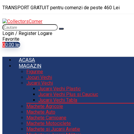
TRANSPORT GRATUIT pentru comenzi de peste 460 Lei
Login / Register
Logare
Favorite
0
0.00
lei
ACASA
MAGAZIN
Figurine
Jocuri Vechi
Jucarii Vechi
Jucarii Vechi Plastic
Jucarii Vechi Plus si Cauciuc
Jucarii Vechi Tabla
Machete Agricole
Machete Auto
Machete Camioane
Machete Motociclete
Machete si Jucarii Aviatie