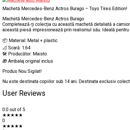
Machetă Mercedes-Benz Actros Burago – Toyo Tires Edition!
Machetă Mercedes-Benz Actros Burago
Completează-ți colecția cu această machetă detaliată a camionul
această piesă impresionează prin realismul său. Ideală pentru c
📦 Material: Metal + plastic
📐 Scară: 1:64
🛠️ Producător: Maisto
🎁 Ambalaj original inclus
Produs Nou Sigilat!
Nu este destinata copiilor sub 14 ani. Destinata exclusiv colecti
User Reviews
0.0
out of 5
★
★
★
★
★
0
★
★
★
★
★