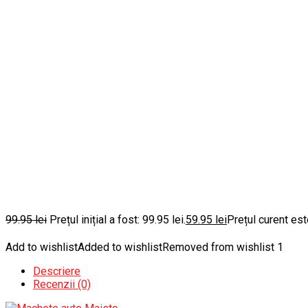
99.95
lei
Prețul inițial a fost: 99.95 lei.
59.95
lei
Prețul curent este
Add to wishlist
Added to wishlist
Removed from wishlist
1
Descriere
Recenzii (0)