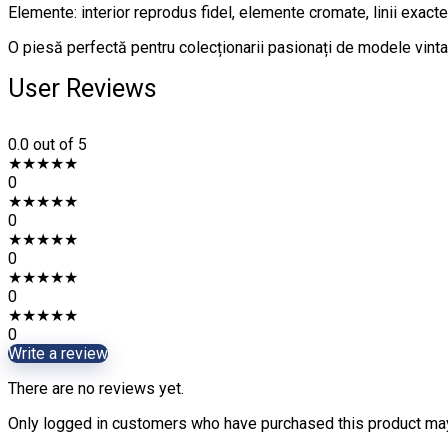
Elemente: interior reprodus fidel, elemente cromate, linii exacte
O piesă perfectă pentru colecționarii pasionați de modele vinta
User Reviews
0.0
out of 5
★
★
★
★
★
0
★
★
★
★
★
0
★
★
★
★
★
0
★
★
★
★
★
0
★
★
★
★
★
0
Write a review
There are no reviews yet.
Only logged in customers who have purchased this product may