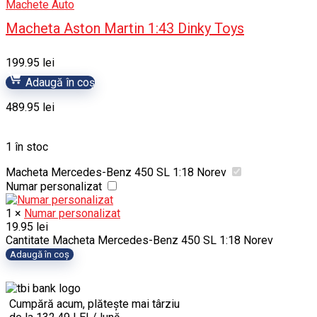
Machete Auto
Macheta Aston Martin 1:43 Dinky Toys
199.95
lei
Adaugă în coș
489.95
lei
1 în stoc
Macheta Mercedes-Benz 450 SL 1:18 Norev
Numar personalizat
1
×
Numar personalizat
19.95
lei
Cantitate Macheta Mercedes-Benz 450 SL 1:18 Norev
Adaugă în coș
Cumpără acum, plătește mai târziu