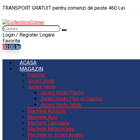
TRANSPORT GRATUIT pentru comenzi de peste 460 Lei
Login / Register
Logare
Favorite
0
0.00
lei
ACASA
MAGAZIN
Figurine
Jocuri Vechi
Jucarii Vechi
Jucarii Vechi Plastic
Jucarii Vechi Plus si Cauciuc
Jucarii Vechi Tabla
Machete Agricole
Machete Auto
Machete Camioane
Machete Motociclete
Machete si Jucarii Aviatie