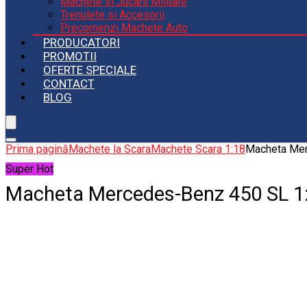
Machete si Jucarii Militare
Trenulete si Accesorii
Precomenzi Machete Auto
PRODUCATORI
PROMOTII
OFERTE SPECIALE
CONTACT
BLOG
Prima pagină
Machete la Scara
Machete Scara 1:18
Macheta Mer
Super Hot
Macheta Mercedes-Benz 450 SL 1