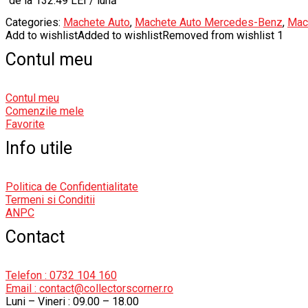
de la 132.49 LEI / lună
Categories:
Machete Auto
,
Machete Auto Mercedes-Benz
,
Mac
Add to wishlist
Added to wishlist
Removed from wishlist
1
Contul meu
Contul meu
Comenzile mele
Favorite
Info utile
Politica de Confidentialitate
Termeni si Conditii
ANPC
Contact
Telefon : 0732 104 160
Email : contact@collectorscorner.ro
Luni – Vineri : 09.00 – 18.00