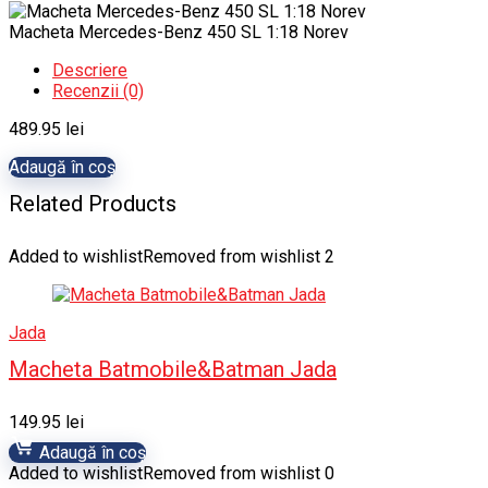
Macheta Mercedes-Benz 450 SL 1:18 Norev
Descriere
Recenzii (0)
489.95
lei
Adaugă în coș
Related Products
Added to wishlist
Removed from wishlist
2
Jada
Macheta Batmobile&Batman Jada
149.95
lei
Adaugă în coș
Added to wishlist
Removed from wishlist
0