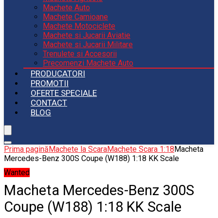
Machete Auto
Machete Camioane
Machete Motociclete
Machete si Jucarii Aviatie
Machete si Jucarii Militare
Trenulete si Accesorii
Precomenzi Machete Auto
PRODUCATORI
PROMOTII
OFERTE SPECIALE
CONTACT
BLOG
Prima pagină
Machete la Scara
Machete Scara 1:18
Macheta
Mercedes-Benz 300S Coupe (W188) 1:18 KK Scale
Wanted
Macheta Mercedes-Benz 300S
Coupe (W188) 1:18 KK Scale