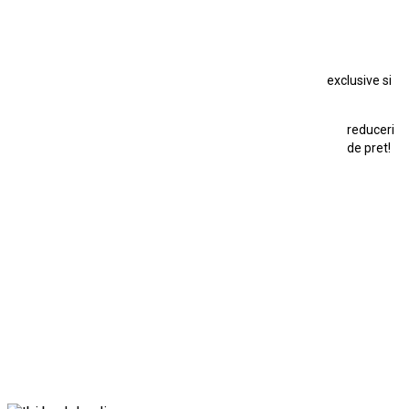
Macheta Chevrolet Chevelle
Macheta Chevrolet Corvette
Macheta Dacia 1310 L
Macheta Ford Thunderbird
exclusive si
Macheta Ford Transit
Macheta Jaguar D Type
Macheta Land Rover
Macheta Porsche 911
Maisto Speed Icons
reduceri
Mercedes Benz 300 SL
de pret!
Modele Auto Colecționabile.
Porsche
Porsche 911
Solido
Star Wars
Toy