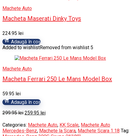
Machete Auto
Macheta Maserati Dinky Toys
224.95
lei
Adaugă în coș
Added to wishlist
Removed from wishlist
5
Machete Auto
Macheta Ferrari 250 Le Mans Model Box
59.95
lei
Adaugă în coș
Prețul
Prețul
299.95
lei
259.95
lei
inițial
curent
a
este:
Categories:
Machete Auto
,
KK Scale
,
Machete Auto
fost:
259.95 lei.
Mercedes-Benz
,
Machete la Scara
,
Machete Scara 1:18
Tag:
299.95 lei.