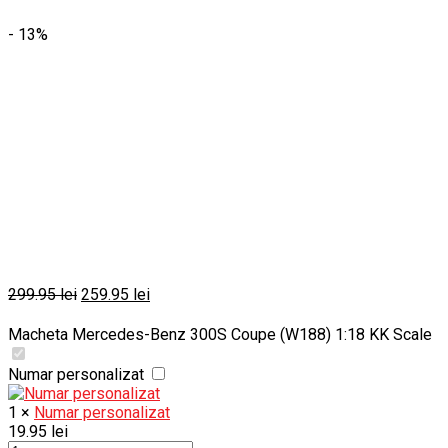
- 13%
Prețul
Prețul
299.95
lei
259.95
lei
inițial
curent
a
este:
Macheta Mercedes-Benz 300S Coupe (W188) 1:18 KK Scale
fost:
259.95 lei.
299.95 lei.
Numar personalizat
1
×
Numar personalizat
19.95
lei