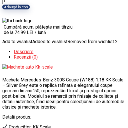
Cantitate
Macheta
Adaugă în coș
Mercedes-
Benz
300S
Cumpără acum, plătește mai târziu
Coupe
de la 74.99 LEI / lună
(W188)
1:18
Add to wishlist
Added to wishlist
Removed from wishlist
2
KK
Scale
Descriere
Recenzii (0)
Macheta Mercedes-Benz 300S Coupe (W188) 1:18 KK Scale
– Silver Grey este o replică rafinată a elegantului coupe
german din anii ’50, reprezentând luxul și prestigiul epocii
post-belice. Modelul se remarcă prin finisaje de calitate și
detalii autentice, fiind ideal pentru colecționarii de automobile
clasice și machete istorice.
Detalii produs:
Producător: KK Scale