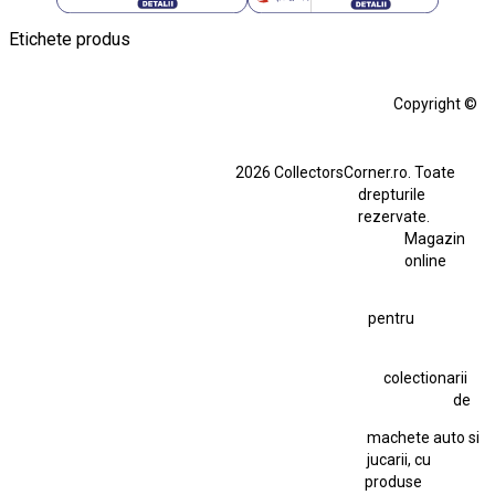
Etichete produs
Alfa Romeo Giulia
Aro
Aro 10
Audi Gt Rs
BMW
Bmw M3
Copyright ©
BMW M3 E30
BMW M3 E46
BMW M3 Performance Parts
Dacia
2026 CollectorsCorner.ro. Toate
Ferrari SF90 XX Stradale
drepturile
Ferrari SF90 XX Stradale 1:18 Bburago
rezervate.
Magazin
Fiat Stilo Abarth 2.4 20V
Figurina Indian
online
Figurină Soldat WW2
Hot Wheels Elite Ferrari FXX
pentru
Hot Wheels Team Transport
Jucarie Colectie
Jucarie Comunista
colectionarii
Jucarie Cu Cheie
Jucarie Tabla
Jucarie Veche
de
Kyosho Nissan GT-R
Lamborghini
Le Mans
Locomotiva Cu Abur
machete auto si
Macheta Auto Ferrari SF90 XX Stradale
jucarii, cu
produse
Macheta BMW M1
Macheta BMW M3