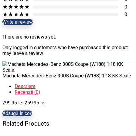
★
★
★
★
★
0
★
★
★
★
★
0
Write a review
There are no reviews yet.
Only logged in customers who have purchased this product
may leave a review.
Macheta Mercedes-Benz 300S Coupe (W188) 1:18 KK Scale
Descriere
Recenzii (0)
Prețul
Prețul
299.95
lei
259.95
lei
inițial
curent
Adaugă în coș
a
este:
fost:
259.95 lei.
Related Products
299.95 lei.