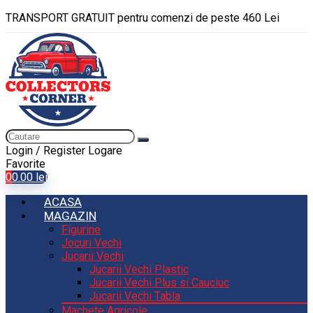
TRANSPORT GRATUIT pentru comenzi de peste 460 Lei
Login / Register
Logare
Favorite
0
0.00
lei
ACASA
MAGAZIN
Figurine
Jocuri Vechi
Jucarii Vechi
Jucarii Vechi Plastic
Jucarii Vechi Plus si Cauciuc
Jucarii Vechi Tabla
Machete Agricole