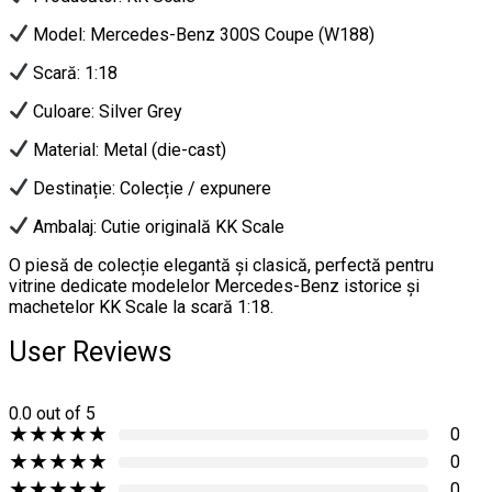
Model: Mercedes-Benz 300S Coupe (W188)
Scară: 1:18
Culoare: Silver Grey
Material: Metal (die-cast)
Destinație: Colecție / expunere
Ambalaj: Cutie originală KK Scale
O piesă de colecție elegantă și clasică, perfectă pentru
vitrine dedicate modelelor Mercedes-Benz istorice și
machetelor KK Scale la scară 1:18.
User Reviews
0.0
out of 5
★
★
★
★
★
0
★
★
★
★
★
0
★
★
★
★
★
0