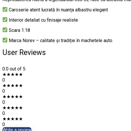
Caroserie atent lucrată în nuanța albastru elegant
Interior detaliat cu finisaje realiste
Scara 1:18
Marca Norev – calitate și tradiție în machetele auto.
User Reviews
0.0
out of 5
★
★
★
★
★
0
★
★
★
★
★
0
★
★
★
★
★
0
★
★
★
★
★
0
★
★
★
★
★
0
Write a review