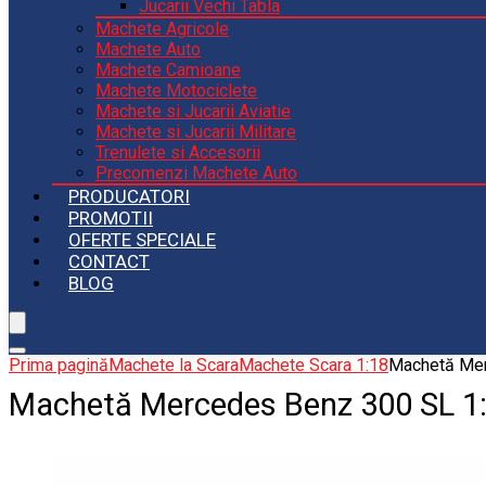
Jucarii Vechi Tabla
Machete Agricole
Machete Auto
Machete Camioane
Machete Motociclete
Machete si Jucarii Aviatie
Machete si Jucarii Militare
Trenulete si Accesorii
Precomenzi Machete Auto
PRODUCATORI
PROMOTII
OFERTE SPECIALE
CONTACT
BLOG
Prima pagină
Machete la Scara
Machete Scara 1:18
Machetă Mer
Machetă Mercedes Benz 300 SL 1