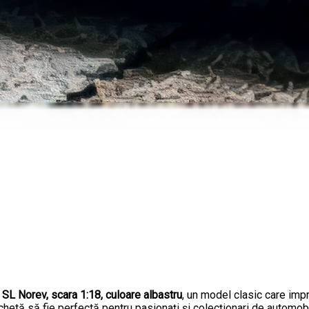
L Norev, scara 1:18, culoare albastru
, un model clasic care impr
etă să fie perfectă pentru pasionați și colecționari de automobil