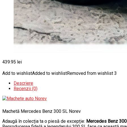
439.95
lei
Add to wishlist
Added to wishlist
Removed from wishlist
3
Descriere
Recenzii (0)
Machetă Mercedes Benz 300 SL Norev
Adaugă în colecția ta o piesă de excepție:
Mercedes Benz 300 S
Reproducerea fidelă a legendarului 300 SL face ca această mach