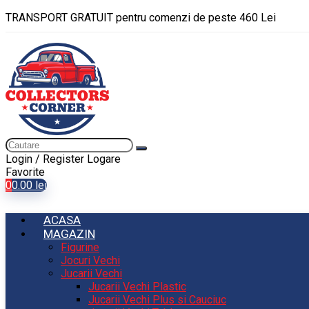
TRANSPORT GRATUIT pentru comenzi de peste 460 Lei
Login / Register
Logare
Favorite
0
0.00
lei
ACASA
MAGAZIN
Figurine
Jocuri Vechi
Jucarii Vechi
Jucarii Vechi Plastic
Jucarii Vechi Plus si Cauciuc