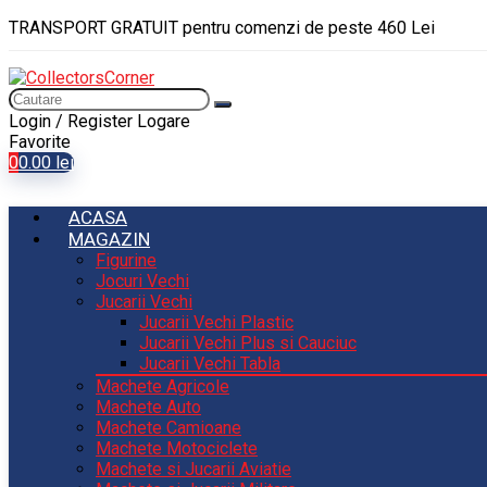
TRANSPORT GRATUIT pentru comenzi de peste 460 Lei
Login / Register
Logare
Favorite
0
0.00
lei
ACASA
MAGAZIN
Figurine
Jocuri Vechi
Jucarii Vechi
Jucarii Vechi Plastic
Jucarii Vechi Plus si Cauciuc
Jucarii Vechi Tabla
Machete Agricole
Machete Auto
Machete Camioane
Machete Motociclete
Machete si Jucarii Aviatie