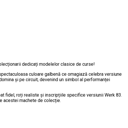
cționarii dedicați modelelor clasice de curse!
n spectaculoasa culoare galbenă ce omagiază celebra versiune
omina și pe circuit, devenind un simbol al performanței
 fidel, roți realiste și inscripțiile specifice versiunii Werk 83.
te acestei machete de colecție.