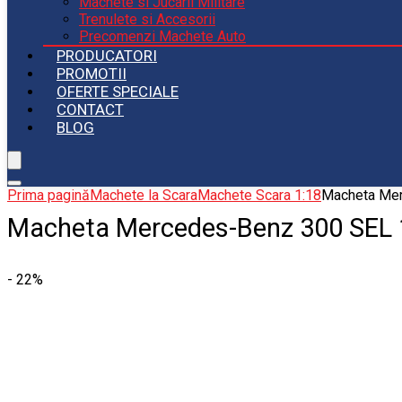
Machete si Jucarii Militare
Trenulete si Accesorii
Precomenzi Machete Auto
PRODUCATORI
PROMOTII
OFERTE SPECIALE
CONTACT
BLOG
Prima pagină
Machete la Scara
Machete Scara 1:18
Macheta Mer
Macheta Mercedes-Benz 300 SEL 
- 22%