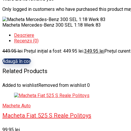
Only logged in customers who have purchased this product may
Macheta Mercedes-Benz 300 SEL 1:18 Werk 83
Descriere
Recenzii (0)
449.95
lei
Prețul inițial a fost: 449.95 lei.
349.95
lei
Prețul curent
Adaugă în coș
Related Products
Added to wishlist
Removed from wishlist
0
Machete Auto
Macheta Fiat 525 S Reale Politoys
99.95
lei