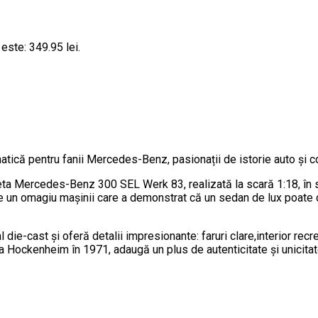
 este: 349.95 lei.
pentru fanii Mercedes-Benz, pasionații de istorie auto și cole
heta Mercedes-Benz 300 SEL Werk 83, realizată la scară 1:18, î
 un omagiu mașinii care a demonstrat că un sedan de lux poate d
e-cast și oferă detalii impresionante: faruri clare,interior recreat
a Hockenheim în 1971, adaugă un plus de autenticitate și unicita