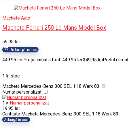
Machete Auto
Macheta Ferrari 250 Le Mans Model Box
59.95
lei
Adaugă în coș
449.95
lei
Prețul inițial a fost: 449.95 lei.
349.95
lei
Prețul curent
1 în stoc
Macheta Mercedes-Benz 300 SEL 1:18 Werk 83
Numar personalizat
1
×
Numar personalizat
19.95
lei
Cantitate Macheta Mercedes-Benz 300 SEL 1:18 Werk 83
Adaugă în coș