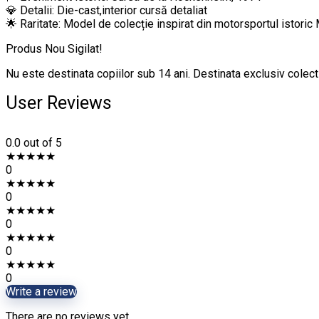
💎 Detalii: Die-cast,interior cursă detaliat
🌟 Raritate: Model de colecție inspirat din motorsportul isto
Produs Nou Sigilat!
Nu este destinata copiilor sub 14 ani. Destinata exclusiv colecti
User Reviews
0.0
out of 5
★
★
★
★
★
0
★
★
★
★
★
0
★
★
★
★
★
0
★
★
★
★
★
0
★
★
★
★
★
0
Write a review
There are no reviews yet.