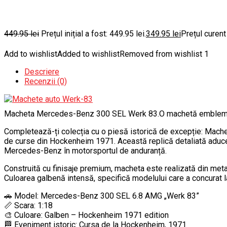
449.95
lei
Prețul inițial a fost: 449.95 lei.
349.95
lei
Prețul curent
Add to wishlist
Added to wishlist
Removed from wishlist
1
Descriere
Recenzii (0)
Macheta Mercedes-Benz 300 SEL Werk 83.O machetă emblematică 
Completează-ți colecția cu o piesă istorică de excepție: Mac
de curse din Hockenheim 1971. Această replică detaliată aduce
Mercedes-Benz în motorsportul de anduranță.
Construită cu finisaje premium, macheta este realizată din metal di
Culoarea galbenă intensă, specifică modelului care a concurat l
🚗 Model: Mercedes-Benz 300 SEL 6.8 AMG „Werk 83”
📏 Scara: 1:18
🎨 Culoare: Galben – Hockenheim 1971 edition
🏁 Eveniment istoric: Cursa de la Hockenheim, 1971