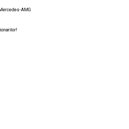
ric Mercedes-AMG
onarilor!