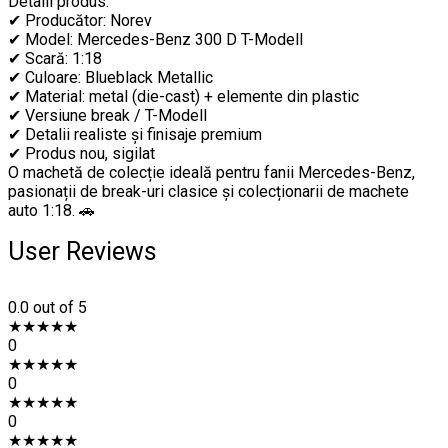
Detalii produs:
✔ Producător: Norev
✔ Model: Mercedes-Benz 300 D T-Modell
✔ Scară: 1:18
✔ Culoare: Blueblack Metallic
✔ Material: metal (die-cast) + elemente din plastic
✔ Versiune break / T-Modell
✔ Detalii realiste și finisaje premium
✔ Produs nou, sigilat
O machetă de colecție ideală pentru fanii Mercedes-Benz,
pasionații de break-uri clasice și colecționarii de machete
auto 1:18. 🚗
User Reviews
0.0
out of 5
★
★
★
★
★
0
★
★
★
★
★
0
★
★
★
★
★
0
★
★
★
★
★