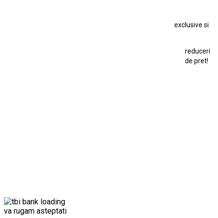
Macheta Dacia 1310 L
Macheta Ford Thunderbird
exclusive si
Macheta Ford Transit
Macheta Jaguar D Type
Macheta Land Rover
Macheta Porsche 911
Maisto Speed Icons
reduceri
Mercedes Benz 300 SL
de pret!
Modele Auto Colecționabile.
Porsche
Porsche 911
Solido
Star Wars
Toy
va rugam asteptati