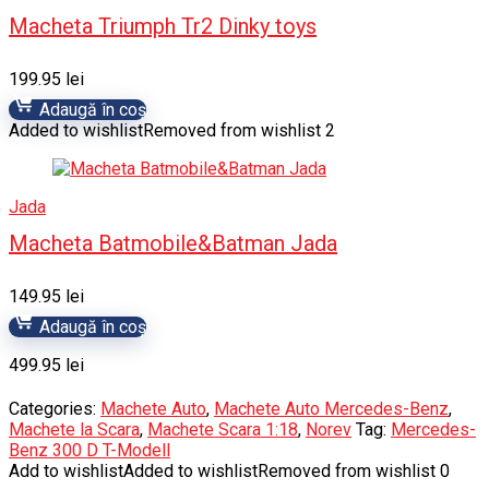
Macheta Triumph Tr2 Dinky toys
199.95
lei
Adaugă în coș
Added to wishlist
Removed from wishlist
2
Jada
Macheta Batmobile&Batman Jada
149.95
lei
Adaugă în coș
499.95
lei
Categories:
Machete Auto
,
Machete Auto Mercedes-Benz
,
Machete la Scara
,
Machete Scara 1:18
,
Norev
Tag:
Mercedes-
Benz 300 D T-Modell
Add to wishlist
Added to wishlist
Removed from wishlist
0