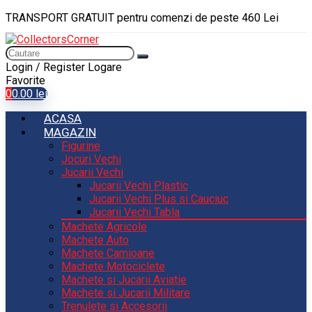
TRANSPORT GRATUIT pentru comenzi de peste 460 Lei
Login / Register
Logare
Favorite
0
0.00
lei
ACASA
MAGAZIN
Figurine
Jocuri Vechi
Jucarii Vechi
Jucarii Vechi Plastic
Jucarii Vechi Plus si Cauciuc
Jucarii Vechi Tabla
Machete Agricole
Machete Auto
Machete Camioane
Machete Motociclete
Machete si Jucarii Aviatie
Machete si Jucarii Militare
Trenulete si Accesorii