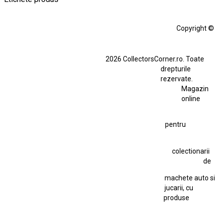
Alfa Romeo Giulia
Aro
Aro 10
Audi Gt Rs
BMW
Bmw M3
Copyright ©
BMW M3 E30
BMW M3 E46
BMW M3 Performance Parts
Dacia
2026 CollectorsCorner.ro. Toate
Ferrari SF90 XX Stradale
drepturile
Ferrari SF90 XX Stradale 1:18 Bburago
rezervate.
Magazin
Fiat Stilo Abarth 2.4 20V
Figurina Indian
online
Figurină Soldat WW2
Hot Wheels Elite Ferrari FXX
pentru
Hot Wheels Team Transport
Jucarie Colectie
Jucarie Comunista
colectionarii
Jucarie Cu Cheie
Jucarie Tabla
Jucarie Veche
de
Kyosho Nissan GT-R
Lamborghini
Le Mans
Locomotiva Cu Abur
machete auto si
Macheta Auto Ferrari SF90 XX Stradale
jucarii, cu
produse
Macheta BMW M1
Macheta BMW M3
Macheta Chevrolet Chevelle
Macheta Chevrolet Corvette