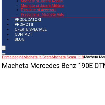
Machete si Jucarii Aviatie
Machete si Jucarii Militare
Trenulete si Accesorii
Precomenzi Machete Auto
PRODUCATORI
PROMOTII
OFERTE SPECIALE
CONTACT
BLOG
Prima pagină
Machete la Scara
Machete Scara 1:18
Macheta Me
Macheta Mercedes Benz 190E DTM