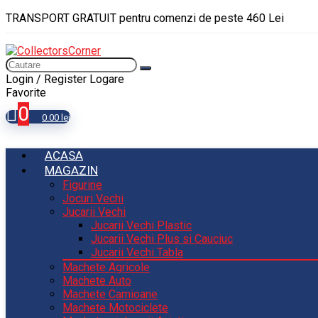
TRANSPORT GRATUIT pentru comenzi de peste 460 Lei
Login / Register
Logare
Favorite
0
0.00
lei
ACASA
MAGAZIN
Figurine
Jocuri Vechi
Jucarii Vechi
Jucarii Vechi Plastic
Jucarii Vechi Plus si Cauciuc
Jucarii Vechi Tabla
Machete Agricole
Machete Auto
Machete Camioane
Machete Motociclete