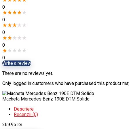
0
★
★
★
★
★
0
★
★
★
★
★
0
★
★
★
★
★
0
★
★
★
★
★
0
Write a review
There are no reviews yet.
Only logged in customers who have purchased this product may
Macheta Mercedes Benz 190E DTM Solido
Descriere
Recenzii (0)
269.95
lei