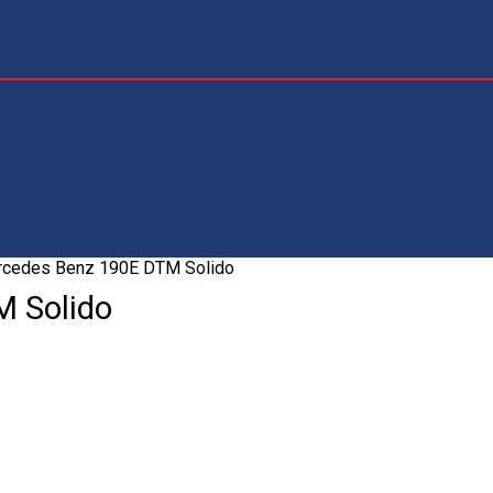
rcedes Benz 190E DTM Solido
 Solido