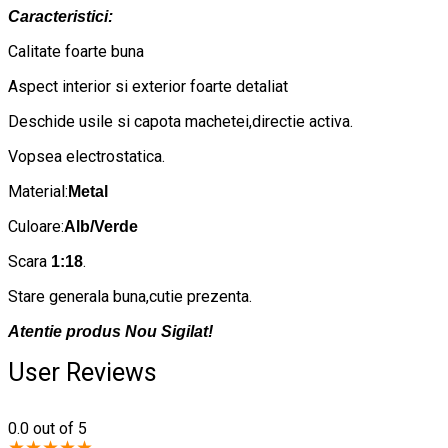
Caracteristici:
Calitate foarte buna
Aspect interior si exterior foarte detaliat
Deschide usile si capota machetei,directie activa.
Vopsea electrostatica.
Material:
Metal
Culoare:
Alb/Verde
Scara
.
1:18
Stare generala buna,cutie prezenta.
Atentie produs Nou Sigilat!
User Reviews
0.0
out of 5
★
★
★
★
★