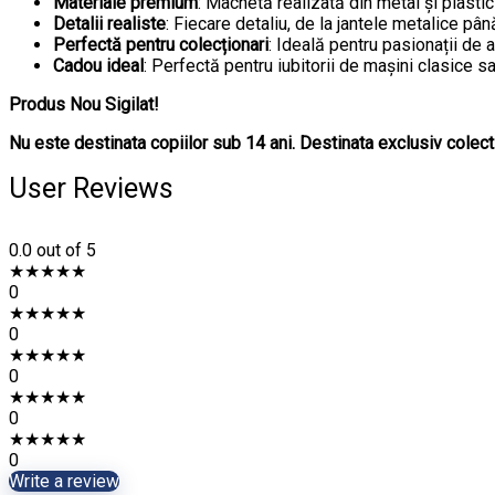
Materiale premium
: Machetă realizată din metal și plastic
Detalii realiste
: Fiecare detaliu, de la jantele metalice până
Perfectă pentru colecționari
: Ideală pentru pasionații de 
Cadou ideal
: Perfectă pentru iubitorii de mașini clasice s
Produs Nou Sigilat!
Nu este destinata copiilor sub 14 ani. Destinata exclusiv colecti
User Reviews
0.0
out of 5
★
★
★
★
★
0
★
★
★
★
★
0
★
★
★
★
★
0
★
★
★
★
★
0
★
★
★
★
★
0
Write a review