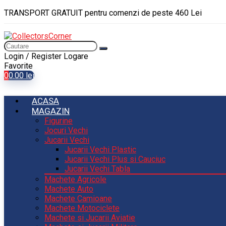
TRANSPORT GRATUIT pentru comenzi de peste 460 Lei
Login / Register
Logare
Favorite
0
0.00
lei
ACASA
MAGAZIN
Figurine
Jocuri Vechi
Jucarii Vechi
Jucarii Vechi Plastic
Jucarii Vechi Plus si Cauciuc
Jucarii Vechi Tabla
Machete Agricole
Machete Auto
Machete Camioane
Machete Motociclete
Machete si Jucarii Aviatie