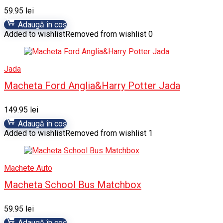
59.95
lei
Adaugă în coș
Added to wishlist
Removed from wishlist
0
Jada
Macheta Ford Anglia&Harry Potter Jada
149.95
lei
Adaugă în coș
Added to wishlist
Removed from wishlist
1
Machete Auto
Macheta School Bus Matchbox
59.95
lei
Adaugă în coș