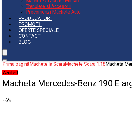
Machete si Jucarii Militare
Trenulete si Accesorii
Precomenzi Machete Auto
PRODUCATORI
PROMOTII
OFERTE SPECIALE
CONTACT
BLOG
Prima pagină
Machete la Scara
Machete Scara 1:18
Macheta Merc
Wanted
Macheta Mercedes-Benz 190 E argi
- 6%