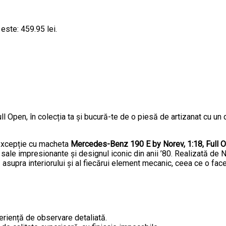
 este: 459.95 lei.
ull Open, în colecția ta și bucură-te de o piesă de artizanat cu u
 excepție cu macheta
Mercedes-Benz 190 E by Norev, 1:18, Full 
ale impresionante și designul iconic din anii ’80. Realizată de 
ă asupra interiorului și al fiecărui element mecanic, ceea ce o fac
periență de observare detaliată.