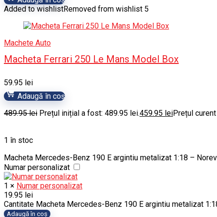
Added to wishlist
Removed from wishlist
5
Machete Auto
Macheta Ferrari 250 Le Mans Model Box
59.95
lei
Adaugă în coș
489.95
lei
Prețul inițial a fost: 489.95 lei.
459.95
lei
Prețul curent
1 în stoc
Macheta Mercedes-Benz 190 E argintiu metalizat 1:18 – Norev
Numar personalizat
1
×
Numar personalizat
19.95
lei
Cantitate Macheta Mercedes-Benz 190 E argintiu metalizat 1:1
Adaugă în coș