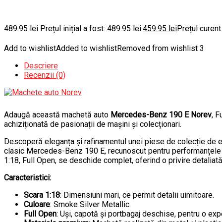
489.95
lei
Prețul inițial a fost: 489.95 lei.
459.95
lei
Prețul curent
Add to wishlist
Added to wishlist
Removed from wishlist
3
Descriere
Recenzii (0)
Adaugă această machetă auto
Mercedes-Benz 190 E Norev
, F
achiziționată de pasionații de mașini și colecționari.
Descoperă eleganța și rafinamentul unei piese de colecție de
clasic Mercedes-Benz 190 E, recunoscut pentru performanțele s
1:18, Full Open, se deschide complet, oferind o privire detaliat
Caracteristici:
Scara 1:18
: Dimensiuni mari, ce permit detalii uimitoare.
Culoare
: Smoke Silver Metallic.
Full Open
: Uși, capotă și portbagaj deschise, pentru o ex