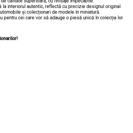
 de calitate superioară, cu finisaje impecabile.
 la interiorul autentic, reflectă cu precizie designul original.
automobile și colecționari de modele în miniatură.
au pentru cei care vor să adauge o piesă unică în colecția lor.
onarilor!