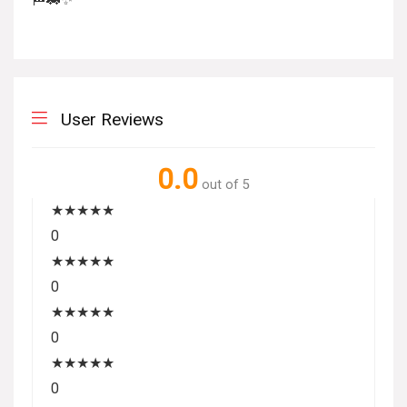
User Reviews
0.0
out of 5
★
★
★
★
★
0
★
★
★
★
★
0
★
★
★
★
★
0
★
★
★
★
★
0