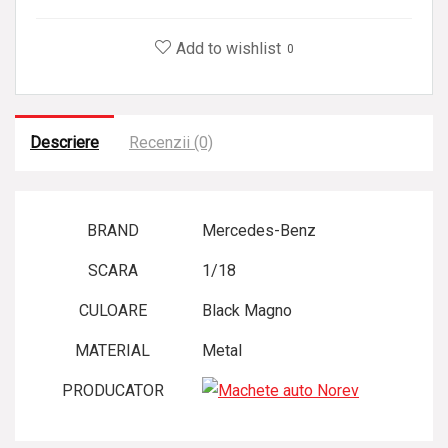
l
Add to wishlist
0
i
z
a
t
Descriere
Recenzii (0)
BRAND
Mercedes-Benz
SCARA
1/18
CULOARE
Black Magno
MATERIAL
Metal
PRODUCATOR