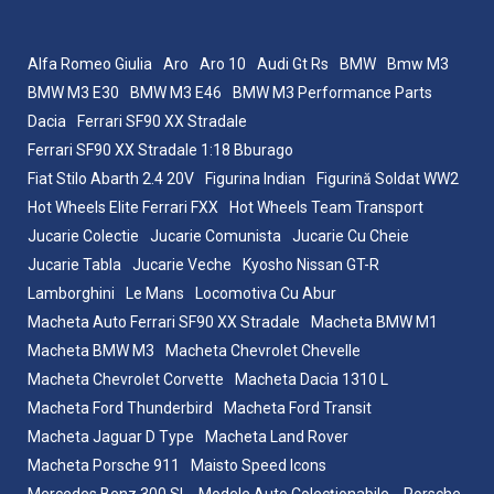
Alfa Romeo Giulia
Aro
Aro 10
Audi Gt Rs
BMW
Bmw M3
BMW M3 E30
BMW M3 E46
BMW M3 Performance Parts
Dacia
Ferrari SF90 XX Stradale
Ferrari SF90 XX Stradale 1:18 Bburago
Fiat Stilo Abarth 2.4 20V
Figurina Indian
Figurină Soldat WW2
Hot Wheels Elite Ferrari FXX
Hot Wheels Team Transport
Jucarie Colectie
Jucarie Comunista
Jucarie Cu Cheie
Jucarie Tabla
Jucarie Veche
Kyosho Nissan GT-R
Lamborghini
Le Mans
Locomotiva Cu Abur
Macheta Auto Ferrari SF90 XX Stradale
Macheta BMW M1
Macheta BMW M3
Macheta Chevrolet Chevelle
Macheta Chevrolet Corvette
Macheta Dacia 1310 L
Macheta Ford Thunderbird
Macheta Ford Transit
Macheta Jaguar D Type
Macheta Land Rover
Macheta Porsche 911
Maisto Speed Icons
Mercedes Benz 300 SL
Modele Auto Colecționabile.
Porsche