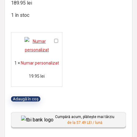
189.95
lei
1 în stoc
N
u
m
1
×
Numar personalizat
a
r
19.95
lei
p
e
Adaugă în coș
r
s
Cumpără acum, plătește mai târziu
o
de la 57.49 LEI / lună
n
a