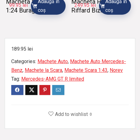
Macheta Land Rover
Macheta Panhard
Adaugă în
Adaugă în
99.95
lei
249.95
lei
1:24 Burago
Riffard Bizarre
coș
coș
189.95
lei
Categories:
Machete Auto
,
Machete Auto Mercedes-
Benz
,
Machete la Scara
,
Machete Scara 1:43
,
Norev
Tag:
Mercedes-AMG GT R limited
Add to wishlist
0