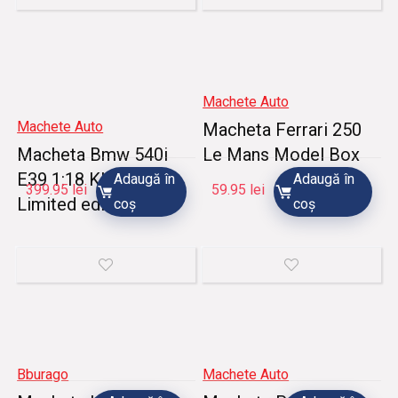
Machete Auto
Machete Auto
Macheta Ferrari 250
Macheta Bmw 540i
Le Mans Model Box
E39 1:18 KK Scale
Adaugă în
Adaugă în
399.95
lei
59.95
lei
Limited edition
coș
coș
Bburago
Machete Auto