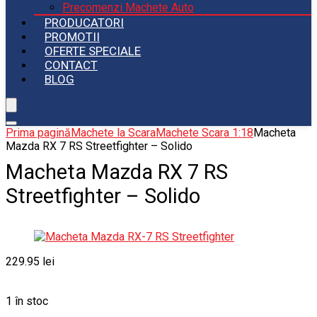
Precomenzi Machete Auto
PRODUCATORI
PROMOTII
OFERTE SPECIALE
CONTACT
BLOG
Prima pagină
Machete la Scara
Machete Scara 1:18
Macheta
Mazda RX 7 RS Streetfighter – Solido
Macheta Mazda RX 7 RS
Streetfighter – Solido
229.95
lei
1 în stoc