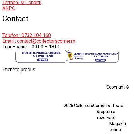
Termeni si Conditii
ANPC
Contact
Telefon : 0732 104 160
Email : contact@collectorscorner.ro
Luni – Vineri : 09.00 – 18.00
Etichete produs
Alfa Romeo Giulia
Aro
Aro 10
Audi Gt Rs
BMW
Bmw M3
Copyright ©
BMW M3 E30
BMW M3 E46
BMW M3 Performance Parts
Dacia
2026 CollectorsCorner.ro. Toate
Ferrari SF90 XX Stradale
drepturile
Ferrari SF90 XX Stradale 1:18 Bburago
rezervate.
Magazin
Fiat Stilo Abarth 2.4 20V
Figurina Indian
online