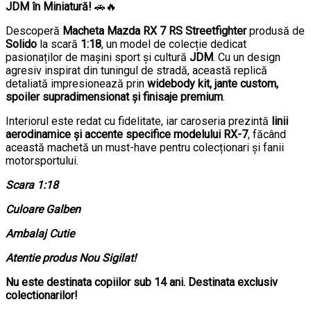
JDM în Miniatură!
🚗🔥
Descoperă
Macheta Mazda RX 7 RS Streetfighter
produsă de
Solido
la scară
1:18
, un model de colecție dedicat
pasionaților de mașini sport și cultură
JDM
. Cu un design
agresiv inspirat din tuningul de stradă, această replică
detaliată impresionează prin
widebody kit, jante custom,
spoiler supradimensionat și finisaje premium
.
Interiorul este redat cu fidelitate, iar caroseria prezintă
linii
aerodinamice și accente specifice modelului RX-7
, făcând
această machetă un must-have pentru colecționari și fanii
motorsportului.
Scara 1:18
Culoare Galben
Ambalaj Cutie
Atentie produs Nou Sigilat!
Nu este destinata copiilor sub 14 ani. Destinata exclusiv
colectionarilor!