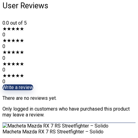
User Reviews
0.0
out of 5
★
★
★
★
★
0
★
★
★
★
★
0
★
★
★
★
★
0
★
★
★
★
★
0
★
★
★
★
★
0
Write a review
There are no reviews yet.
Only logged in customers who have purchased this product
may leave a review.
Macheta Mazda RX 7 RS Streetfighter – Solido