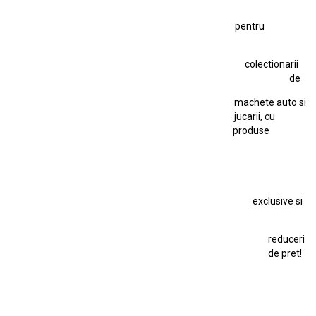
Figurină Soldat WW2
Hot Wheels Elite Ferrari FXX
pentru
Hot Wheels Team Transport
Jucarie Colectie
Jucarie Comunista
colectionarii
Jucarie Cu Cheie
Jucarie Tabla
Jucarie Veche
de
Kyosho Nissan GT-R
Lamborghini
Le Mans
Locomotiva Cu Abur
machete auto si
Macheta Auto Ferrari SF90 XX Stradale
jucarii, cu
produse
Macheta BMW M1
Macheta BMW M3
Macheta Chevrolet Chevelle
Macheta Chevrolet Corvette
Macheta Dacia 1310 L
Macheta Ford Thunderbird
exclusive si
Macheta Ford Transit
Macheta Jaguar D Type
Macheta Land Rover
Macheta Porsche 911
Maisto Speed Icons
reduceri
Mercedes Benz 300 SL
de pret!
Modele Auto Colecționabile.
Porsche
Porsche 911
Solido
Star Wars
Toy