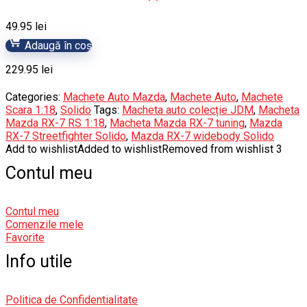
49.95
lei
Adaugă în coș
229.95
lei
Categories:
Machete Auto Mazda
,
Machete Auto
,
Machete
Scara 1:18
,
Solido
Tags:
Macheta auto colecție JDM
,
Macheta
Mazda RX-7 RS 1:18
,
Macheta Mazda RX-7 tuning
,
Mazda
RX-7 Streetfighter Solido
,
Mazda RX-7 widebody Solido
Add to wishlist
Added to wishlist
Removed from wishlist
3
Contul meu
Contul meu
Comenzile mele
Favorite
Info utile
Politica de Confidentialitate