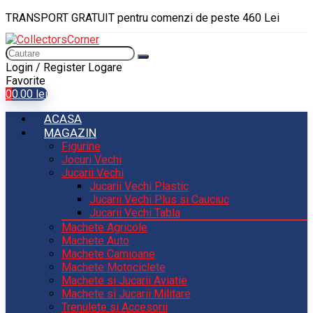
TRANSPORT GRATUIT pentru comenzi de peste 460 Lei
Login / Register
Logare
Favorite
0
0.00
lei
ACASA
MAGAZIN
Figurine
Jocuri Vechi
Jucarii Vechi
Jucarii Vechi Plastic
Jucarii Vechi Plus si Cauciuc
Jucarii Vechi Tabla
Machete Agricole
Machete Auto
Machete Camioane
Machete Motociclete
Machete si Jucarii Aviatie
Machete si Jucarii Militare
Trenulete si Accesorii