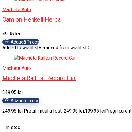
Machete Auto
Camion Henkell Herpa
49.95
lei
Adaugă în coș
Added to wishlist
Removed from wishlist
0
Machete Auto
Macheta Railton Record Car
249.95
lei
Adaugă în coș
249.95
lei
Prețul inițial a fost: 249.95 lei.
199.95
lei
Prețul curent
1 în stoc