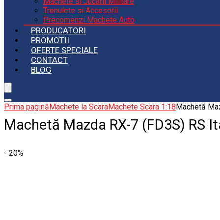
Machete si Jucarii Militare
Trenulete si Accesorii
Precomenzi Machete Auto
PRODUCATORI
PROMOTII
OFERTE SPECIALE
CONTACT
BLOG
Prima pagină
Machete la Scara
Machete Scara 1:18
Machetă Maz
Machetă Mazda RX-7 (FD3S) RS It
- 20%