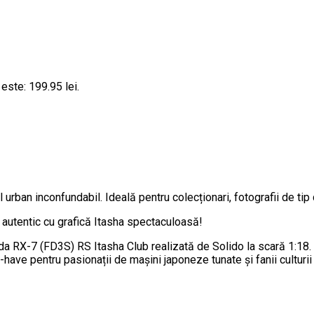
 este: 199.95 lei.
rban inconfundabil. Ideală pentru colecționari, fotografii de tip
utentic cu grafică Itasha spectaculoasă!
RX-7 (FD3S) RS Itasha Club realizată de Solido la scară 1:18. Cu
have pentru pasionații de mașini japoneze tunate și fanii culturi