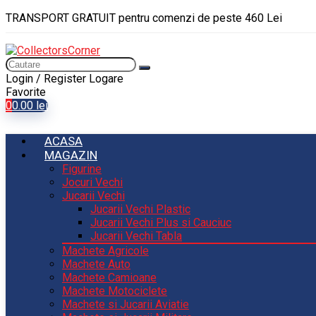
TRANSPORT GRATUIT pentru comenzi de peste 460 Lei
Login / Register
Logare
Favorite
0
0.00
lei
ACASA
MAGAZIN
Figurine
Jocuri Vechi
Jucarii Vechi
Jucarii Vechi Plastic
Jucarii Vechi Plus si Cauciuc
Jucarii Vechi Tabla
Machete Agricole
Machete Auto
Machete Camioane
Machete Motociclete
Machete si Jucarii Aviatie