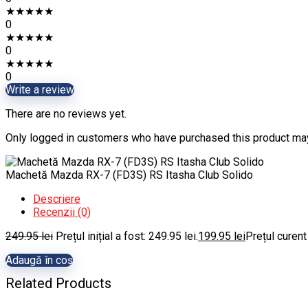
★
★
★
★
★
0
★
★
★
★
★
0
★
★
★
★
★
0
Write a review
There are no reviews yet.
Only logged in customers who have purchased this product may
Machetă Mazda RX-7 (FD3S) RS Itasha Club Solido
Descriere
Recenzii (0)
249.95
lei
Prețul inițial a fost: 249.95 lei.
199.95
lei
Prețul curent
Adaugă în coș
Related Products