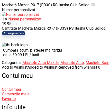
Machetă Mazda RX-7 (FD3S) RS Itasha Club Solido
Numar personalizat
1
×
Numar personalizat
19.95
lei
Cantitate Machetă Mazda RX-7 (FD3S) RS Itasha Club Solido
Adaugă în coș
Cumpără acum, plătește mai târziu
de la 59.99 LEI / lună
Categories:
Machete Auto Mazda
,
Machete Auto
,
Machete Scar
Add to wishlist
Added to wishlist
Removed from wishlist
0
Contul meu
Contul meu
Comenzile mele
Favorite
Info utile