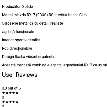
Producător: Solido
Model: Mazda RX-7 (FD3S) RS – ediția Itasha Club
Caroserie metalică cu detalii realiste
Uși față funcționale
Interior sportiv detaliat
Roți direcționabile
Design Itasha vibrant și autentic
Această machetă combină eleganța legendarului RX-7 cu un stil u
User Reviews
0.0
out of 5
★
★
★
★
★
0
★
★
★
★
★
0