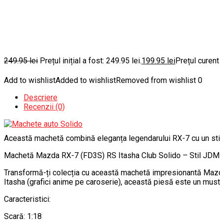
249.95
lei
Prețul inițial a fost: 249.95 lei.
199.95
lei
Prețul curent
Add to wishlist
Added to wishlist
Removed from wishlist
0
Descriere
Recenzii (0)
Această machetă combină eleganța legendarului RX-7 cu un stil u
Machetă Mazda RX-7 (FD3S) RS Itasha Club Solido – Stil JDM a
Transformă-ți colecția cu această machetă impresionantă Mazda 
Itasha (grafici anime pe caroserie), această piesă este un must-
Caracteristici:
Scară: 1:18