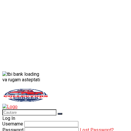
Porsche
Porsche 911
Solido
Star Wars
Toy
va rugam asteptati
Log In
Username
Password
Lost Password?