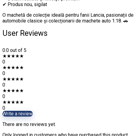
✔ Produs nou, sigilat
O machetă de colecție ideală pentru fanii Lancia, pasionații de
automobile clasice și colecționarii de machete auto 1:18. 🚗
User Reviews
0.0
out of 5
★
★
★
★
★
0
★
★
★
★
★
0
★
★
★
★
★
0
★
★
★
★
★
0
★
★
★
★
★
0
Write a review
There are no reviews yet.
Only logged in customers who have purchased this product