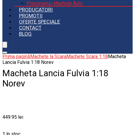
Precomenzi Machete Auto
PRODUCATORI
PROMOTII
OFERTE SPECIALE
CONTACT
BLOG
Prima pagină
Machete la Scara
Machete Scara 1:18
Macheta
Lancia Fulvia 1:18 Norev
Macheta Lancia Fulvia 1:18
Norev
449.95
lei
1 în stoc