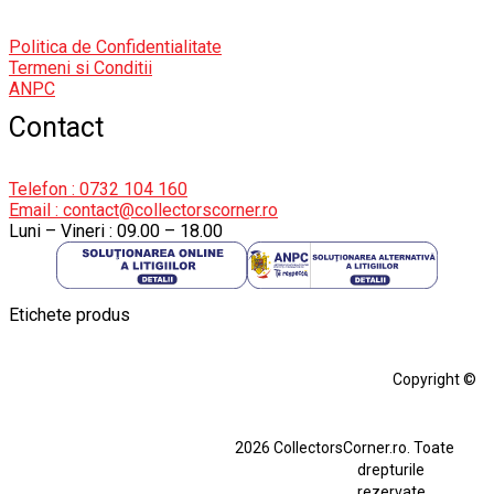
Politica de Confidentialitate
Termeni si Conditii
ANPC
Contact
Telefon : 0732 104 160
Email : contact@collectorscorner.ro
Luni – Vineri : 09.00 – 18.00
Etichete produs
Alfa Romeo Giulia
Aro
Aro 10
Audi Gt Rs
BMW
Bmw M3
Copyright ©
BMW M3 E30
BMW M3 E46
BMW M3 Performance Parts
Dacia
2026 CollectorsCorner.ro. Toate
Ferrari SF90 XX Stradale
drepturile
Ferrari SF90 XX Stradale 1:18 Bburago
rezervate.