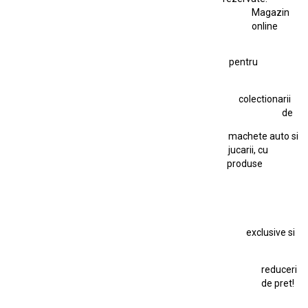
Magazin
Fiat Stilo Abarth 2.4 20V
Figurina Indian
online
Figurină Soldat WW2
Hot Wheels Elite Ferrari FXX
pentru
Hot Wheels Team Transport
Jucarie Colectie
Jucarie Comunista
colectionarii
Jucarie Cu Cheie
Jucarie Tabla
Jucarie Veche
de
Kyosho Nissan GT-R
Lamborghini
Le Mans
Locomotiva Cu Abur
machete auto si
Macheta Auto Ferrari SF90 XX Stradale
jucarii, cu
produse
Macheta BMW M1
Macheta BMW M3
Macheta Chevrolet Chevelle
Macheta Chevrolet Corvette
Macheta Dacia 1310 L
Macheta Ford Thunderbird
exclusive si
Macheta Ford Transit
Macheta Jaguar D Type
Macheta Land Rover
Macheta Porsche 911
Maisto Speed Icons
reduceri
Mercedes Benz 300 SL
de pret!
Modele Auto Colecționabile.