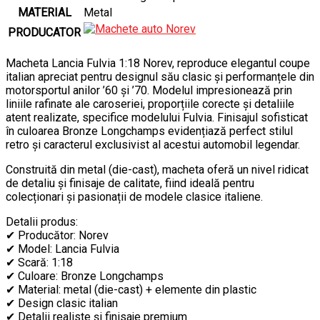
MATERIAL
Metal
PRODUCATOR
Macheta Lancia Fulvia 1:18 Norev, reproduce elegantul coupe
italian apreciat pentru designul său clasic și performanțele din
motorsportul anilor ’60 și ’70. Modelul impresionează prin
liniile rafinate ale caroseriei, proporțiile corecte și detaliile
atent realizate, specifice modelului Fulvia. Finisajul sofisticat
în culoarea Bronze Longchamps evidențiază perfect stilul
retro și caracterul exclusivist al acestui automobil legendar.
Construită din metal (die-cast), macheta oferă un nivel ridicat
de detaliu și finisaje de calitate, fiind ideală pentru
colecționari și pasionații de modele clasice italiene.
Detalii produs:
✔ Producător: Norev
✔ Model: Lancia Fulvia
✔ Scară: 1:18
✔ Culoare: Bronze Longchamps
✔ Material: metal (die-cast) + elemente din plastic
✔ Design clasic italian
✔ Detalii realiste și finisaje premium