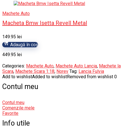
Machete Auto
Macheta Bmw Isetta Revell Metal
149.95
lei
Adaugă în coș
449.95
lei
Categories:
Machete Auto
,
Machete Auto Lancia
,
Machete la
Scara
,
Machete Scara 1:18
,
Norev
Tag:
Lancia Fulvia
Add to wishlist
Added to wishlist
Removed from wishlist
0
Contul meu
Contul meu
Comenzile mele
Favorite
Info utile