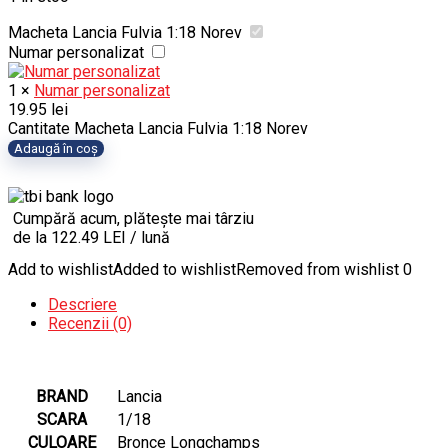
Macheta Lancia Fulvia 1:18 Norev
Numar personalizat
1
×
Numar personalizat
19.95
lei
Cantitate Macheta Lancia Fulvia 1:18 Norev
Adaugă în coș
Cumpără acum, plătește mai târziu
de la 122.49 LEI / lună
Add to wishlist
Added to wishlist
Removed from wishlist
0
Descriere
Recenzii (0)
BRAND
Lancia
SCARA
1/18
CULOARE
Bronce Longchamps