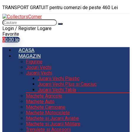
TRANSPORT GRATUIT pentru comenzi de peste 460 Lei
Login / Register
Logare
Favorite
0
0.00
lei
ACASA
MAGAZIN
Figurine
Jocuri Vechi
Jucarii Vechi
Jucarii Vechi Plastic
Jucarii Vechi Plus si Cauciuc
Jucarii Vechi Tabla
Machete Agricole
Machete Auto
Machete Camioane
Machete Motociclete
Machete si Jucarii Aviatie
Machete si Jucarii Militare
Trenulete si Accesorii