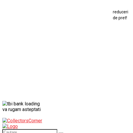
Macheta Porsche 911
Maisto Speed Icons
reduceri
Mercedes Benz 300 SL
de pret!
Modele Auto Colecționabile.
Porsche
Porsche 911
Solido
Star Wars
Toy
va rugam asteptati