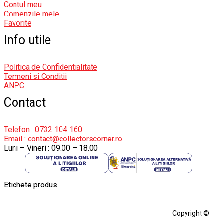
Contul meu
Comenzile mele
Favorite
Info utile
Politica de Confidentialitate
Termeni si Conditii
ANPC
Contact
Telefon : 0732 104 160
Email : contact@collectorscorner.ro
Luni – Vineri : 09.00 – 18.00
Etichete produs
Alfa Romeo Giulia
Aro
Aro 10
Audi Gt Rs
BMW
Bmw M3
Copyright ©
BMW M3 E30