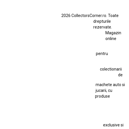
BMW M3 E46
BMW M3 Performance Parts
Dacia
2026 CollectorsCorner.ro. Toate
Ferrari SF90 XX Stradale
drepturile
Ferrari SF90 XX Stradale 1:18 Bburago
rezervate.
Magazin
Fiat Stilo Abarth 2.4 20V
Figurina Indian
online
Figurină Soldat WW2
Hot Wheels Elite Ferrari FXX
pentru
Hot Wheels Team Transport
Jucarie Colectie
Jucarie Comunista
colectionarii
Jucarie Cu Cheie
Jucarie Tabla
Jucarie Veche
de
Kyosho Nissan GT-R
Lamborghini
Le Mans
Locomotiva Cu Abur
machete auto si
Macheta Auto Ferrari SF90 XX Stradale
jucarii, cu
produse
Macheta BMW M1
Macheta BMW M3
Macheta Chevrolet Chevelle
Macheta Chevrolet Corvette
Macheta Dacia 1310 L
Macheta Ford Thunderbird
exclusive si
Macheta Ford Transit
Macheta Jaguar D Type
Macheta Land Rover