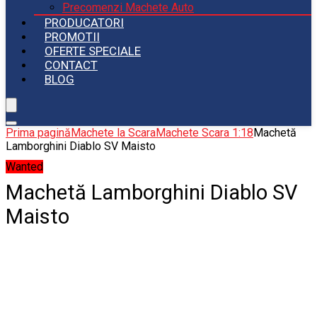
Precomenzi Machete Auto
PRODUCATORI
PROMOTII
OFERTE SPECIALE
CONTACT
BLOG
Prima pagină
Machete la Scara
Machete Scara 1:18
Machetă
Lamborghini Diablo SV Maisto
Wanted
Machetă Lamborghini Diablo SV
Maisto