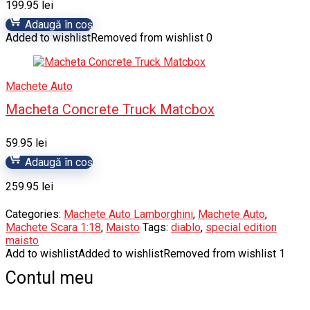
199.95
lei
Adaugă în coș
Added to wishlist
Removed from wishlist
0
Machete Auto
Macheta Concrete Truck Matcbox
59.95
lei
Adaugă în coș
259.95
lei
Categories:
Machete Auto Lamborghini
,
Machete Auto
,
Machete Scara 1:18
,
Maisto
Tags:
diablo
,
special edition
maisto
Add to wishlist
Added to wishlist
Removed from wishlist
1
Contul meu