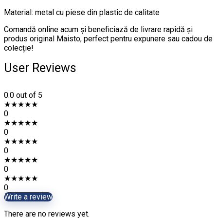
Material: metal cu piese din plastic de calitate
Comandă online acum și beneficiază de livrare rapidă și
produs original Maisto, perfect pentru expunere sau cadou de
colecție!
User Reviews
0.0
out of 5
★
★
★
★
★
0
★
★
★
★
★
0
★
★
★
★
★
0
★
★
★
★
★
0
★
★
★
★
★
0
Write a review
There are no reviews yet.