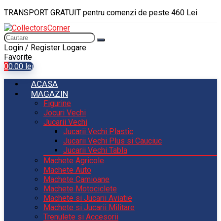
TRANSPORT GRATUIT pentru comenzi de peste 460 Lei
Login / Register
Logare
Favorite
0
0.00
lei
ACASA
MAGAZIN
Figurine
Jocuri Vechi
Jucarii Vechi
Jucarii Vechi Plastic
Jucarii Vechi Plus si Cauciuc
Jucarii Vechi Tabla
Machete Agricole
Machete Auto
Machete Camioane
Machete Motociclete
Machete si Jucarii Aviatie
Machete si Jucarii Militare
Trenulete si Accesorii