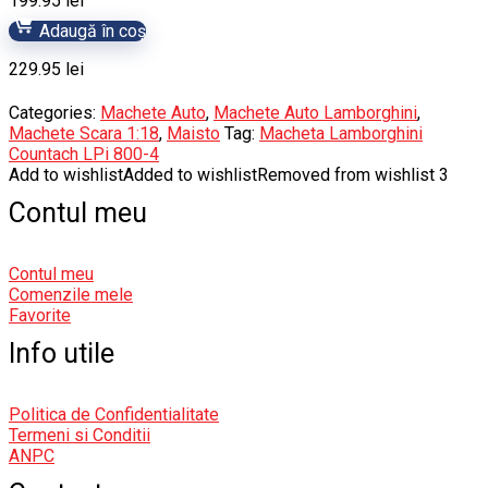
199.95
lei
Adaugă în coș
229.95
lei
Categories:
Machete Auto
,
Machete Auto Lamborghini
,
Machete Scara 1:18
,
Maisto
Tag:
Macheta Lamborghini
Countach LPi 800-4
Add to wishlist
Added to wishlist
Removed from wishlist
3
Contul meu
Contul meu
Comenzile mele
Favorite
Info utile
Politica de Confidentialitate
Termeni si Conditii
ANPC