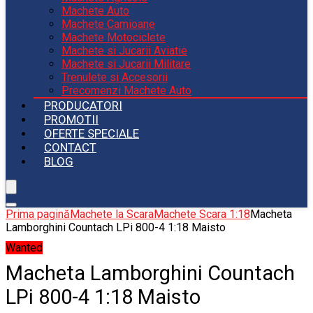
Machete Auto
Machete Camioane
Machete Motociclete
Machete si Jucarii Aviatie
Machete si Jucarii Militare
Trenulete si Accesorii
Precomenzi Machete Auto
PRODUCATORI
PROMOTII
OFERTE SPECIALE
CONTACT
BLOG
Prima pagină
Machete la Scara
Machete Scara 1:18
Macheta
Lamborghini Countach LPi 800-4 1:18 Maisto
Wanted
Macheta Lamborghini Countach
LPi 800-4 1:18 Maisto