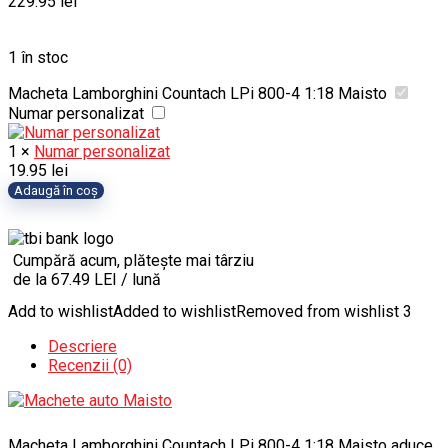
229.95
lei
1 în stoc
Macheta Lamborghini Countach LPi 800-4 1:18 Maisto
Numar personalizat
1
×
Numar personalizat
19.95
lei
Cantitate
Adaugă în coș
Macheta
Lamborghini
Countach
Cumpără acum, plătește mai târziu
LPi
de la 67.49 LEI / lună
800-
4
Add to wishlist
Added to wishlist
Removed from wishlist
3
1:18
Maisto
Descriere
Recenzii (0)
Macheta Lamborghini Countach LPi 800-4 1:18 Maisto aduce