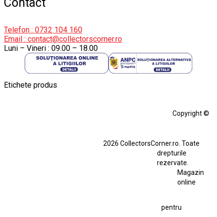
Contact
Telefon : 0732 104 160
Email : contact@collectorscorner.ro
Luni – Vineri : 09.00 – 18.00
Etichete produs
Alfa Romeo Giulia
Aro
Aro 10
Audi Gt Rs
BMW
Bmw M3
Copyright ©
BMW M3 E30
BMW M3 E46
BMW M3 Performance Parts
Dacia
2026 CollectorsCorner.ro. Toate
Ferrari SF90 XX Stradale
drepturile
Ferrari SF90 XX Stradale 1:18 Bburago
rezervate.
Magazin
Fiat Stilo Abarth 2.4 20V
Figurina Indian
online
Figurină Soldat WW2
Hot Wheels Elite Ferrari FXX
pentru
Hot Wheels Team Transport
Jucarie Colectie