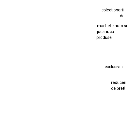
Jucarie Comunista
colectionarii
Jucarie Cu Cheie
Jucarie Tabla
Jucarie Veche
de
Kyosho Nissan GT-R
Lamborghini
Le Mans
Locomotiva Cu Abur
machete auto si
Macheta Auto Ferrari SF90 XX Stradale
jucarii, cu
produse
Macheta BMW M1
Macheta BMW M3
Macheta Chevrolet Chevelle
Macheta Chevrolet Corvette
Macheta Dacia 1310 L
Macheta Ford Thunderbird
exclusive si
Macheta Ford Transit
Macheta Jaguar D Type
Macheta Land Rover
Macheta Porsche 911
Maisto Speed Icons
reduceri
Mercedes Benz 300 SL
de pret!
Modele Auto Colecționabile.
Porsche
Porsche 911
Solido
Star Wars
Toy