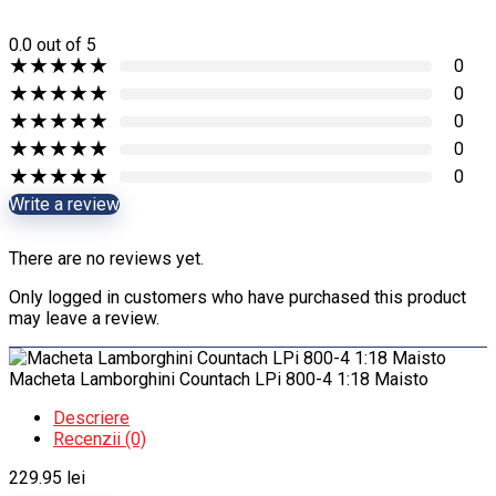
0.0
out of 5
★
★
★
★
★
0
★
★
★
★
★
0
★
★
★
★
★
0
★
★
★
★
★
0
★
★
★
★
★
0
Write a review
There are no reviews yet.
Only logged in customers who have purchased this product
may leave a review.
Macheta Lamborghini Countach LPi 800-4 1:18 Maisto
Descriere
Recenzii (0)
229.95
lei