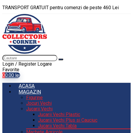
TRANSPORT GRATUIT pentru comenzi de peste 460 Lei
Login / Register
Logare
Favorite
0
0.00
lei
ACASA
MAGAZIN
Figurine
Jocuri Vechi
Jucarii Vechi
Jucarii Vechi Plastic
Jucarii Vechi Plus si Cauciuc
Jucarii Vechi Tabla
Machete Agricole