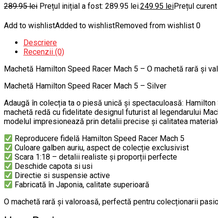
289.95
lei
Prețul inițial a fost: 289.95 lei.
249.95
lei
Prețul curent
Add to wishlist
Added to wishlist
Removed from wishlist
0
Descriere
Recenzii (0)
Machetă Hamilton Speed Racer Mach 5 – O machetă rară și valor
Machetă Hamilton Speed Racer Mach 5 – Silver
Adaugă în colecția ta o piesă unică și spectaculoasă: Hamilton
machetă redă cu fidelitate designul futurist al legendarului Mach 
modelul impresionează prin detalii precise și calitatea material
Reproducere fidelă Hamilton Speed Racer Mach 5
Culoare galben auriu, aspect de colecție exclusivist
Scara 1:18 – detalii realiste și proporții perfecte
Deschide capota si usi
Directie si suspensie active
Fabricată în Japonia, calitate superioară
O machetă rară și valoroasă, perfectă pentru colecționarii pasio