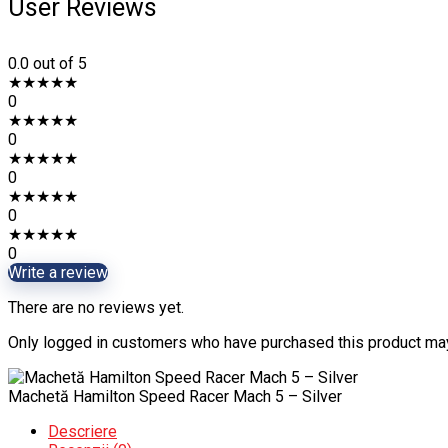
User Reviews
0.0
out of 5
★
★
★
★
★
0
★
★
★
★
★
0
★
★
★
★
★
0
★
★
★
★
★
0
★
★
★
★
★
0
Write a review
There are no reviews yet.
Only logged in customers who have purchased this product may
Machetă Hamilton Speed Racer Mach 5 – Silver
Descriere