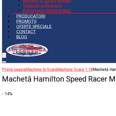
Machete si Jucarii Militare
Trenulete si Accesorii
Precomenzi Machete Auto
PRODUCATORI
PROMOTII
OFERTE SPECIALE
CONTACT
BLOG
Prima pagină
Machete la Scara
Machete Scara 1:18
Machetă Ham
Machetă Hamilton Speed Racer Ma
- 14%