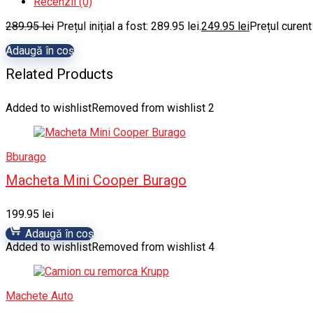
Recenzii (0)
289.95
lei
Prețul inițial a fost: 289.95 lei.
249.95
lei
Prețul curent
Adaugă în coș
Related Products
Added to wishlist
Removed from wishlist
2
Bburago
Macheta Mini Cooper Burago
199.95
lei
Adaugă în coș
Added to wishlist
Removed from wishlist
4
Machete Auto