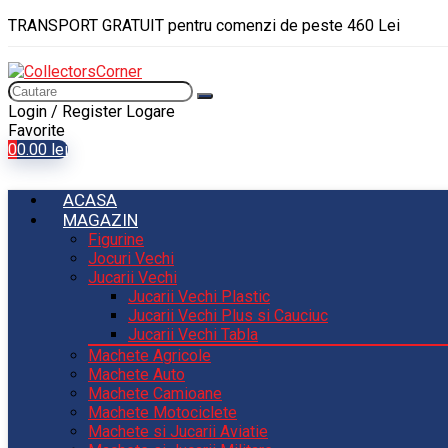
TRANSPORT GRATUIT pentru comenzi de peste 460 Lei
Login / Register
Logare
Favorite
0
0.00
lei
ACASA
MAGAZIN
Figurine
Jocuri Vechi
Jucarii Vechi
Jucarii Vechi Plastic
Jucarii Vechi Plus si Cauciuc
Jucarii Vechi Tabla
Machete Agricole
Machete Auto
Machete Camioane
Machete Motociclete
Machete si Jucarii Aviatie