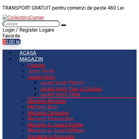
TRANSPORT GRATUIT pentru comenzi de peste 460 Lei
Login / Register
Logare
Favorite
0
0.00
lei
ACASA
MAGAZIN
Figurine
Jocuri Vechi
Jucarii Vechi
Jucarii Vechi Plastic
Jucarii Vechi Plus si Cauciuc
Jucarii Vechi Tabla
Machete Agricole
Machete Auto
Machete Camioane
Machete Motociclete
Machete si Jucarii Aviatie
Machete si Jucarii Militare
Trenulete si Accesorii