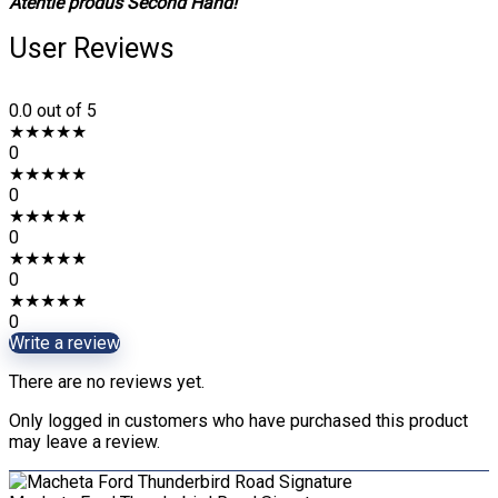
Atentie produs Second Hand!
User Reviews
0.0
out of 5
★
★
★
★
★
0
★
★
★
★
★
0
★
★
★
★
★
0
★
★
★
★
★
0
★
★
★
★
★
0
Write a review
There are no reviews yet.
Only logged in customers who have purchased this product
may leave a review.