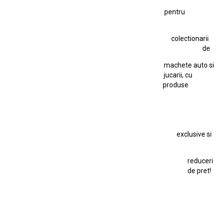
pentru
Hot Wheels Team Transport
Jucarie Colectie
Jucarie Comunista
colectionarii
Jucarie Cu Cheie
Jucarie Tabla
Jucarie Veche
de
Kyosho Nissan GT-R
Lamborghini
Le Mans
Locomotiva Cu Abur
machete auto si
Macheta Auto Ferrari SF90 XX Stradale
jucarii, cu
produse
Macheta BMW M1
Macheta BMW M3
Macheta Chevrolet Chevelle
Macheta Chevrolet Corvette
Macheta Dacia 1310 L
Macheta Ford Thunderbird
exclusive si
Macheta Ford Transit
Macheta Jaguar D Type
Macheta Land Rover
Macheta Porsche 911
Maisto Speed Icons
reduceri
Mercedes Benz 300 SL
de pret!
Modele Auto Colecționabile.
Porsche
Porsche 911
Solido
Star Wars
Toy