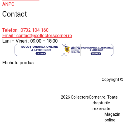
ANPC
Contact
Telefon : 0732 104 160
Email : contact@collectorscorner.ro
Luni – Vineri : 09.00 – 18.00
Etichete produs
Alfa Romeo Giulia
Aro
Aro 10
Audi Gt Rs
BMW
Bmw M3
Copyright ©
BMW M3 E30
BMW M3 E46
BMW M3 Performance Parts
Dacia
2026 CollectorsCorner.ro. Toate
Ferrari SF90 XX Stradale
drepturile
Ferrari SF90 XX Stradale 1:18 Bburago
rezervate.
Magazin
Fiat Stilo Abarth 2.4 20V
Figurina Indian
online
Figurină Soldat WW2
Hot Wheels Elite Ferrari FXX