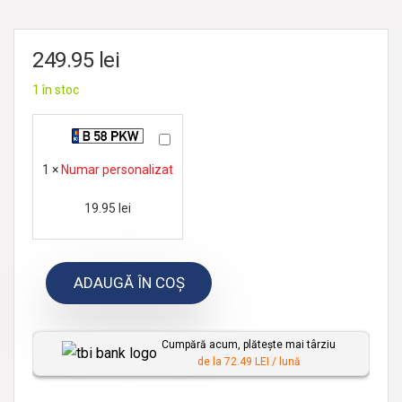
249.95
lei
1 în stoc
N
u
1
×
Numar personalizat
m
19.95
lei
a
r
p
ADAUGĂ ÎN COȘ
e
r
s
Cumpără acum, plătește mai târziu
de la 72.49 LEI / lună
o
n