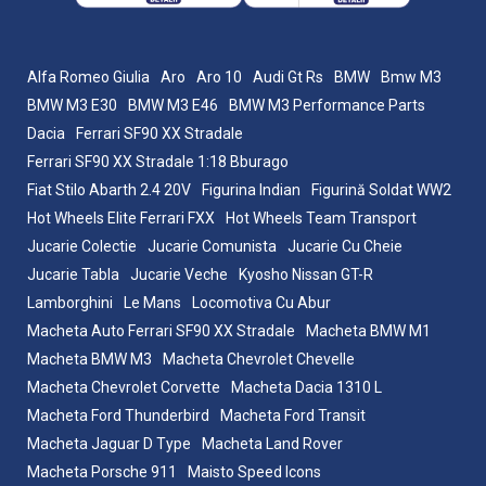
Alfa Romeo Giulia
Aro
Aro 10
Audi Gt Rs
BMW
Bmw M3
BMW M3 E30
BMW M3 E46
BMW M3 Performance Parts
Dacia
Ferrari SF90 XX Stradale
Ferrari SF90 XX Stradale 1:18 Bburago
Fiat Stilo Abarth 2.4 20V
Figurina Indian
Figurină Soldat WW2
Hot Wheels Elite Ferrari FXX
Hot Wheels Team Transport
Jucarie Colectie
Jucarie Comunista
Jucarie Cu Cheie
Jucarie Tabla
Jucarie Veche
Kyosho Nissan GT-R
Lamborghini
Le Mans
Locomotiva Cu Abur
Macheta Auto Ferrari SF90 XX Stradale
Macheta BMW M1
Macheta BMW M3
Macheta Chevrolet Chevelle
Macheta Chevrolet Corvette
Macheta Dacia 1310 L
Macheta Ford Thunderbird
Macheta Ford Transit
Macheta Jaguar D Type
Macheta Land Rover
Macheta Porsche 911
Maisto Speed Icons