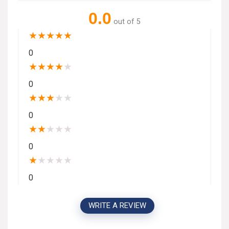
0.0
out of 5
★
★
★
★
★
0
★
★
★
★
★
0
★
★
★
★
★
0
★
★
★
★
★
0
★
★
★
★
★
0
WRITE A REVIEW