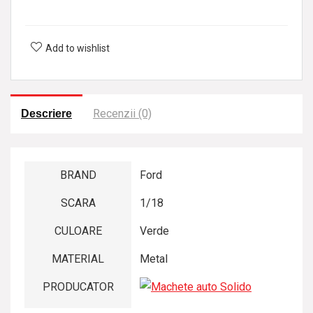
a
l
Add to wishlist
i
z
a
t
Recenzii (0)
Descriere
BRAND
Ford
SCARA
1/18
CULOARE
Verde
MATERIAL
Metal
PRODUCATOR