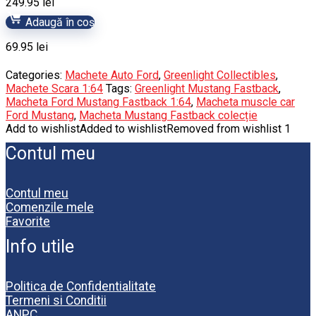
249.95
lei
Adaugă în coș
69.95
lei
Categories:
Machete Auto Ford
,
Greenlight Collectibles
,
Machete Scara 1:64
Tags:
Greenlight Mustang Fastback
,
Macheta Ford Mustang Fastback 1:64
,
Macheta muscle car
Ford Mustang
,
Macheta Mustang Fastback colecție
Add to wishlist
Added to wishlist
Removed from wishlist
1
Contul meu
Contul meu
Comenzile mele
Favorite
Info utile
Politica de Confidentialitate
Termeni si Conditii
ANPC