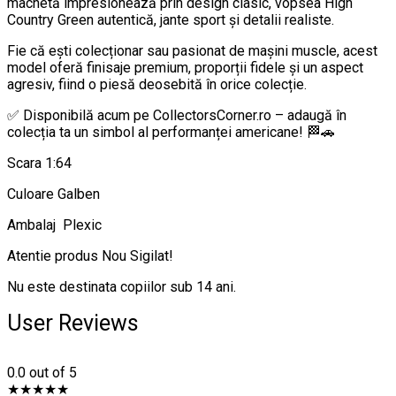
machetă impresionează prin design clasic, vopsea High
Country Green autentică, jante sport și detalii realiste.
Fie că ești colecționar sau pasionat de mașini muscle, acest
model oferă finisaje premium, proporții fidele și un aspect
agresiv, fiind o piesă deosebită în orice colecție.
✅ Disponibilă acum pe CollectorsCorner.ro – adaugă în
colecția ta un simbol al performanței americane! 🏁🚗
Scara 1:64
Culoare Galben
Ambalaj Plexic
Atentie produs Nou Sigilat!
Nu este destinata copiilor sub 14 ani.
User Reviews
0.0
out of 5
★
★
★
★
★