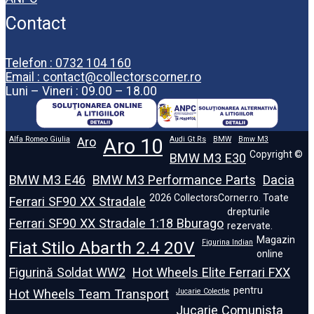
Contact
Telefon : 0732 104 160
Email : contact@collectorscorner.ro
Luni – Vineri : 09.00 – 18.00
Alfa Romeo Giulia
Aro
Aro 10
Audi Gt Rs
BMW
Bmw M3
Copyright ©
BMW M3 E30
BMW M3 E46
BMW M3 Performance Parts
Dacia
2026 CollectorsCorner.ro. Toate
Ferrari SF90 XX Stradale
drepturile
Ferrari SF90 XX Stradale 1:18 Bburago
rezervate.
Magazin
Fiat Stilo Abarth 2.4 20V
Figurina Indian
online
Figurină Soldat WW2
Hot Wheels Elite Ferrari FXX
pentru
Hot Wheels Team Transport
Jucarie Colectie
Jucarie Comunista