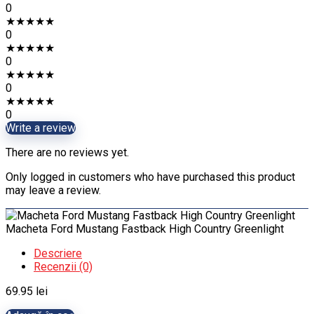
0
★
★
★
★
★
0
★
★
★
★
★
0
★
★
★
★
★
0
★
★
★
★
★
0
Write a review
There are no reviews yet.
Only logged in customers who have purchased this product
may leave a review.
Macheta Ford Mustang Fastback High Country Greenlight
Descriere
Recenzii (0)
69.95
lei