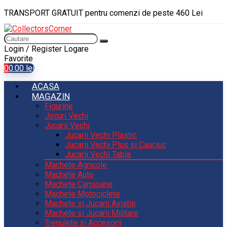
TRANSPORT GRATUIT pentru comenzi de peste 460 Lei
Login / Register
Logare
Favorite
0
0.00
lei
ACASA
MAGAZIN
Figurine
Jocuri Vechi
Jucarii Vechi
Jucarii Vechi Plastic
Jucarii Vechi Plus si Cauciuc
Jucarii Vechi Tabla
Machete Agricole
Machete Auto
Machete Camioane
Machete Motociclete
Machete si Jucarii Aviatie
Machete si Jucarii Militare
Trenulete si Accesorii