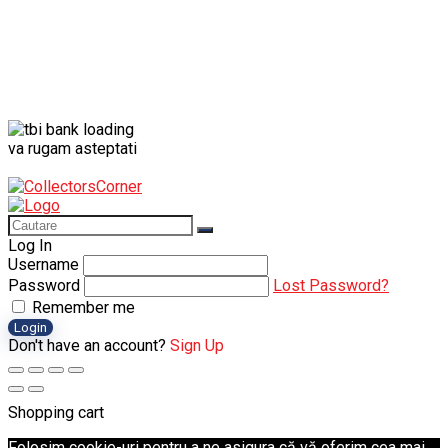
va rugam asteptati
Log In
Username
Password
Lost Password?
Remember me
Login
Don't have an account?
Sign Up
Shopping cart
Folosim cookie-uri pentru a ne asigura că vă oferim cea mai