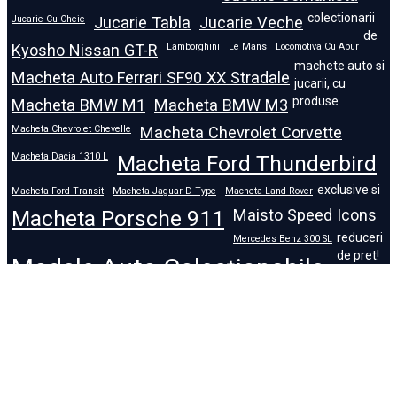
colectionarii
Jucarie Cu Cheie
Jucarie Tabla
Jucarie Veche
de
Kyosho Nissan GT-R
Lamborghini
Le Mans
Locomotiva Cu Abur
machete auto si
Macheta Auto Ferrari SF90 XX Stradale
jucarii, cu
produse
Macheta BMW M1
Macheta BMW M3
Macheta Chevrolet Chevelle
Macheta Chevrolet Corvette
Macheta Dacia 1310 L
Macheta Ford Thunderbird
exclusive si
Macheta Ford Transit
Macheta Jaguar D Type
Macheta Land Rover
Macheta Porsche 911
Maisto Speed Icons
reduceri
Mercedes Benz 300 SL
de pret!
Modele Auto Colecționabile.
Porsche
Porsche 911
Solido
Star Wars
Toy