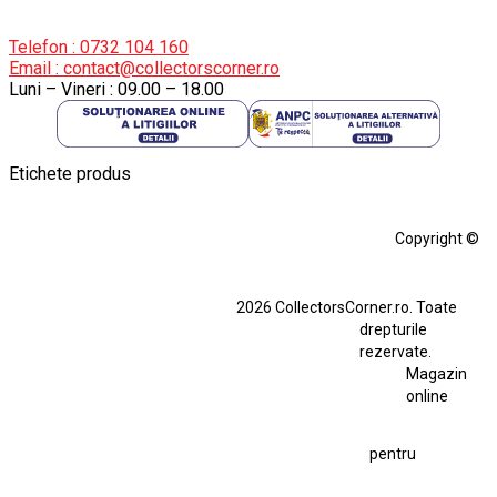
Telefon : 0732 104 160
Email : contact@collectorscorner.ro
Luni – Vineri : 09.00 – 18.00
Etichete produs
Alfa Romeo Giulia
Aro
Aro 10
Audi Gt Rs
BMW
Bmw M3
Copyright ©
BMW M3 E30
BMW M3 E46
BMW M3 Performance Parts
Dacia
2026 CollectorsCorner.ro. Toate
Ferrari SF90 XX Stradale
drepturile
Ferrari SF90 XX Stradale 1:18 Bburago
rezervate.
Magazin
Fiat Stilo Abarth 2.4 20V
Figurina Indian
online
Figurină Soldat WW2
Hot Wheels Elite Ferrari FXX
pentru
Hot Wheels Team Transport
Jucarie Colectie
Jucarie Comunista