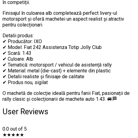
în competiții.
Finisajul în culoarea alb completează perfect livery-ul
motorsport și oferă machetei un aspect realist și atractiv
pentru colecționari.
Detalii produs:
✔ Producător: IXO
✔ Model: Fiat 242 Assistenza Totip Jolly Club
✔ Scară: 1:43
✔ Culoare: Alb
✔ Tematică: motorsport / vehicul de asistență rally
✔ Material: metal (die-cast) + elemente din plastic
✔ Detalii realiste și finisaje de calitate
✔ Produs nou, sigilat
O machetă de colecție ideală pentru fanii Fiat, pasionații de
rally clasic și colecționarii de machete auto 1:43. 🚐🏁
User Reviews
0.0
out of 5
★
★
★
★
★