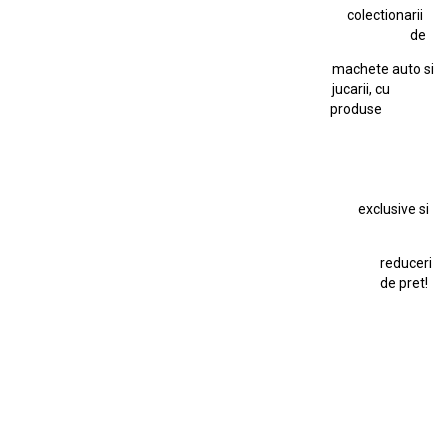
colectionarii
Jucarie Cu Cheie
Jucarie Tabla
Jucarie Veche
de
Kyosho Nissan GT-R
Lamborghini
Le Mans
Locomotiva Cu Abur
machete auto si
Macheta Auto Ferrari SF90 XX Stradale
jucarii, cu
produse
Macheta BMW M1
Macheta BMW M3
Macheta Chevrolet Chevelle
Macheta Chevrolet Corvette
Macheta Dacia 1310 L
Macheta Ford Thunderbird
exclusive si
Macheta Ford Transit
Macheta Jaguar D Type
Macheta Land Rover
Macheta Porsche 911
Maisto Speed Icons
reduceri
Mercedes Benz 300 SL
de pret!
Modele Auto Colecționabile.
Porsche
Porsche 911
Solido
Star Wars
Toy