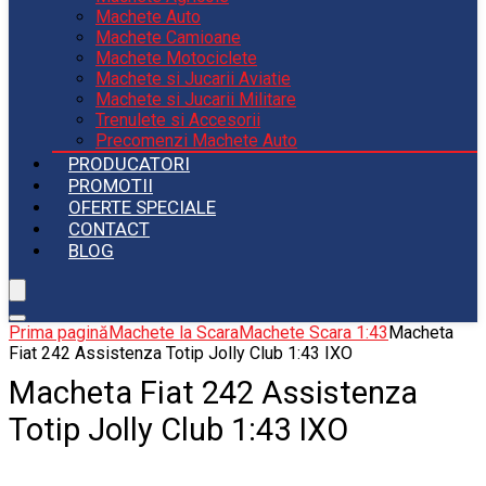
Machete Auto
Machete Camioane
Machete Motociclete
Machete si Jucarii Aviatie
Machete si Jucarii Militare
Trenulete si Accesorii
Precomenzi Machete Auto
PRODUCATORI
PROMOTII
OFERTE SPECIALE
CONTACT
BLOG
Prima pagină
Machete la Scara
Machete Scara 1:43
Macheta
Fiat 242 Assistenza Totip Jolly Club 1:43 IXO
Macheta Fiat 242 Assistenza
Totip Jolly Club 1:43 IXO