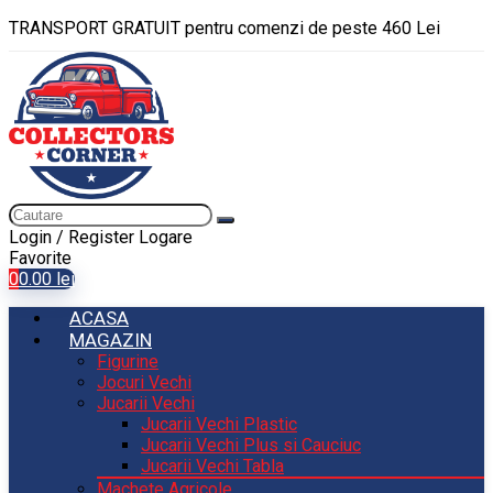
TRANSPORT GRATUIT pentru comenzi de peste 460 Lei
Login / Register
Logare
Favorite
0
0.00
lei
ACASA
MAGAZIN
Figurine
Jocuri Vechi
Jucarii Vechi
Jucarii Vechi Plastic
Jucarii Vechi Plus si Cauciuc
Jucarii Vechi Tabla
Machete Agricole