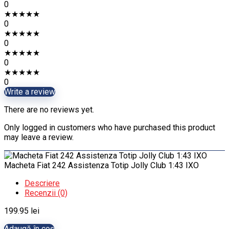
0
★
★
★
★
★
0
★
★
★
★
★
0
★
★
★
★
★
0
★
★
★
★
★
0
Write a review
There are no reviews yet.
Only logged in customers who have purchased this product
may leave a review.
Macheta Fiat 242 Assistenza Totip Jolly Club 1:43 IXO
Descriere
Recenzii (0)
199.95
lei
Adaugă în coș