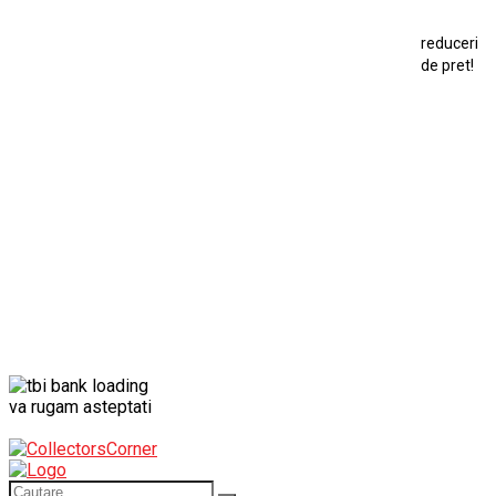
Macheta Porsche 911
Maisto Speed Icons
reduceri
Mercedes Benz 300 SL
de pret!
Modele Auto Colecționabile.
Porsche
Porsche 911
Solido
Star Wars
Toy
va rugam asteptati