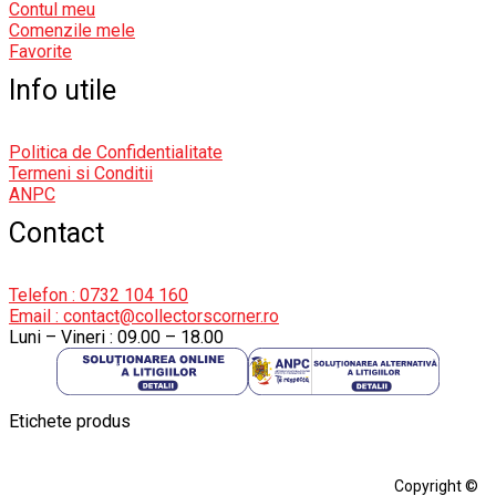
Contul meu
Comenzile mele
Favorite
Info utile
Politica de Confidentialitate
Termeni si Conditii
ANPC
Contact
Telefon : 0732 104 160
Email : contact@collectorscorner.ro
Luni – Vineri : 09.00 – 18.00
Etichete produs
Alfa Romeo Giulia
Aro
Aro 10
Audi Gt Rs
BMW
Bmw M3
Copyright ©
BMW M3 E30