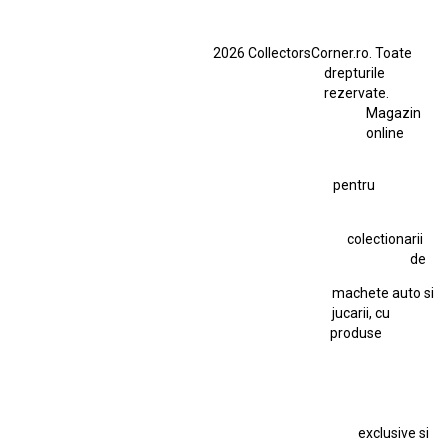
BMW M3 E46
BMW M3 Performance Parts
Dacia
2026 CollectorsCorner.ro. Toate
Ferrari SF90 XX Stradale
drepturile
Ferrari SF90 XX Stradale 1:18 Bburago
rezervate.
Magazin
Fiat Stilo Abarth 2.4 20V
Figurina Indian
online
Figurină Soldat WW2
Hot Wheels Elite Ferrari FXX
pentru
Hot Wheels Team Transport
Jucarie Colectie
Jucarie Comunista
colectionarii
Jucarie Cu Cheie
Jucarie Tabla
Jucarie Veche
de
Kyosho Nissan GT-R
Lamborghini
Le Mans
Locomotiva Cu Abur
machete auto si
Macheta Auto Ferrari SF90 XX Stradale
jucarii, cu
produse
Macheta BMW M1
Macheta BMW M3
Macheta Chevrolet Chevelle
Macheta Chevrolet Corvette
Macheta Dacia 1310 L
Macheta Ford Thunderbird
exclusive si
Macheta Ford Transit
Macheta Jaguar D Type
Macheta Land Rover