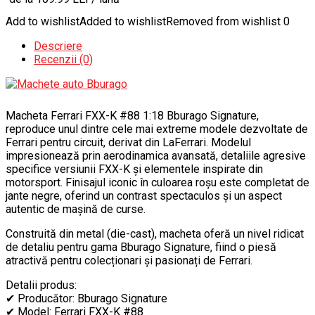
Add to wishlist
Added to wishlist
Removed from wishlist
0
Descriere
Recenzii (0)
Macheta Ferrari FXX-K #88 1:18 Bburago Signature,
reproduce unul dintre cele mai extreme modele dezvoltate de
Ferrari pentru circuit, derivat din LaFerrari. Modelul
impresionează prin aerodinamica avansată, detaliile agresive
specifice versiunii FXX-K și elementele inspirate din
motorsport. Finisajul iconic în culoarea roșu este completat de
jante negre, oferind un contrast spectaculos și un aspect
autentic de mașină de curse.
Construită din metal (die-cast), macheta oferă un nivel ridicat
de detaliu pentru gama Bburago Signature, fiind o piesă
atractivă pentru colecționari și pasionați de Ferrari.
Detalii produs:
✔ Producător: Bburago Signature
✔ Model: Ferrari FXX-K #88