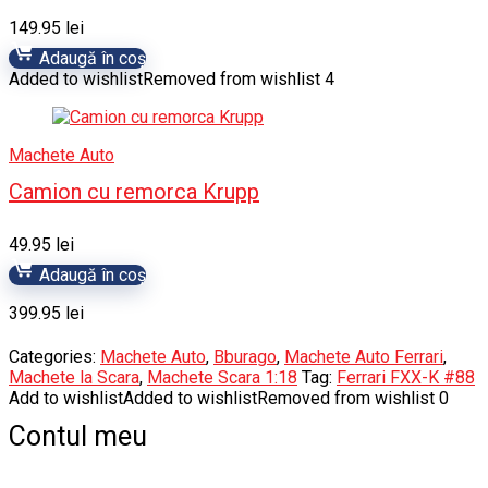
149.95
lei
Adaugă în coș
Added to wishlist
Removed from wishlist
4
Machete Auto
Camion cu remorca Krupp
49.95
lei
Adaugă în coș
399.95
lei
Categories:
Machete Auto
,
Bburago
,
Machete Auto Ferrari
,
Machete la Scara
,
Machete Scara 1:18
Tag:
Ferrari FXX-K #88
Add to wishlist
Added to wishlist
Removed from wishlist
0
Contul meu