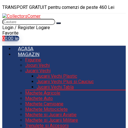
TRANSPORT GRATUIT pentru comenzi de peste 460 Lei
Login / Register
Logare
Favorite
0
0.00
lei
ACASA
MAGAZIN
Figurine
Jocuri Vechi
Jucarii Vechi
Jucarii Vechi Plastic
Jucarii Vechi Plus si Cauciuc
Jucarii Vechi Tabla
Machete Agricole
Machete Auto
Machete Camioane
Machete Motociclete
Machete si Jucarii Aviatie
Machete si Jucarii Militare
Trenulete si Accesorii