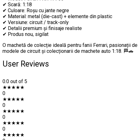
✔ Scară: 1:18
✔ Culoare: Roșu cu jante negre
✔ Material: metal (die-cast) + elemente din plastic
✔ Versiune: circuit / track-only
✔ Detalii premium și finisaje realiste
✔ Produs nou, sigilat
O machetă de colecție ideală pentru fanii Ferrari, pasionații de
modele de circuit și colecționarii de machete auto 1:18. 🏁🚗
User Reviews
0.0
out of 5
★
★
★
★
★
0
★
★
★
★
★
0
★
★
★
★
★
0
★
★
★
★
★
0
★
★
★
★
★