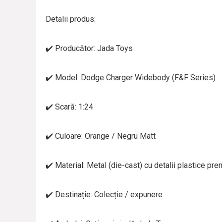
Detalii produs:
✔️ Producător: Jada Toys
✔️ Model: Dodge Charger Widebody (F&F Series)
✔️ Scară: 1:24
✔️ Culoare: Orange / Negru Matt
✔️ Material: Metal (die-cast) cu detalii plastice pr
✔️ Destinație: Colecție / expunere