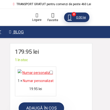
TRANSPORT GRATUIT pentru comenzi de peste 460 Lei
0
0.00
lei
Logare
Favorite
T
BLOG
179.95
lei
1 în stoc
N
u
1
×
Numar personalizat
m
19.95
lei
a
r
p
ADAUGĂ ÎN COȘ