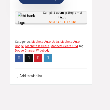
e
r
Cumpără acum, plătește mai
târziu
s
de la 54.99 LEI / lună
o
n
a
Categories:
Machete Auto
,
Jada
,
Machete Auto
l
Dodge
,
Machete la Scara
,
Machete Scara 1:24
Tag:
Dodge Charger Widebody
i
z
a
t
Add to wishlist