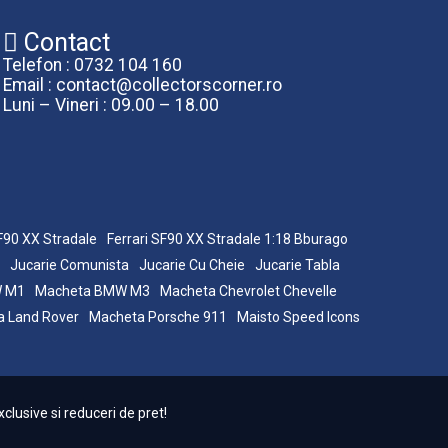
Contact
Telefon : 0732 104 160
Email : contact@collectorscorner.ro
Luni – Vineri : 09.00 – 18.00
SF90 XX Stradale
Ferrari SF90 XX Stradale 1:18 Bburago
Jucarie Comunista
Jucarie Cu Cheie
Jucarie Tabla
W M1
Macheta BMW M3
Macheta Chevrolet Chevelle
 Land Rover
Macheta Porsche 911
Maisto Speed Icons
clusive si reduceri de pret!