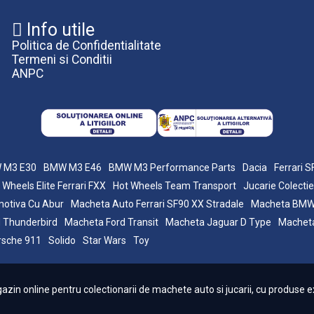
Info utile
Politica de Confidentialitate
Termeni si Conditii
ANPC
 M3 E30
BMW M3 E46
BMW M3 Performance Parts
Dacia
Ferrari 
 Wheels Elite Ferrari FXX
Hot Wheels Team Transport
Jucarie Colectie
otiva Cu Abur
Macheta Auto Ferrari SF90 XX Stradale
Macheta BM
 Thunderbird
Macheta Ford Transit
Macheta Jaguar D Type
Macheta
rsche 911
Solido
Star Wars
Toy
in online pentru colectionarii de machete auto si jucarii, cu produse ex