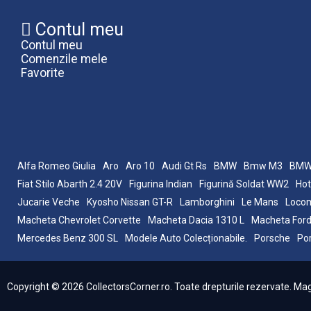
Contul meu
Contul meu
Comenzile mele
Favorite
Alfa Romeo Giulia
Aro
Aro 10
Audi Gt Rs
BMW
Bmw M3
BMW
Fiat Stilo Abarth 2.4 20V
Figurina Indian
Figurină Soldat WW2
Hot
Jucarie Veche
Kyosho Nissan GT-R
Lamborghini
Le Mans
Locom
Macheta Chevrolet Corvette
Macheta Dacia 1310 L
Macheta Ford
Mercedes Benz 300 SL
Modele Auto Colecționabile.
Porsche
Po
Copyright © 2026 CollectorsCorner.ro. Toate drepturile rezervate. Magaz