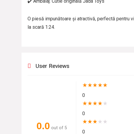
✔️ Ambalaj: Cutie originală Jada Toys
O piesă impunătoare și atractivă, perfectă pentru 
la scară 1:24.
User Reviews
★
★
★
★
★
0
★
★
★
★
★
0
★
★
★
★
★
0.0
out of 5
0